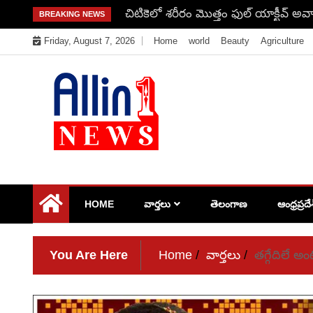
Skip
చిటికెలో శరీరం మొత్తం ఫుల్ యాక్టీవ్ అవ్
BREAKING NEWS
to
Friday, August 7, 2026
Home
world
Beauty
Agriculture
content
Allin1news
HOME
వార్తలు
తెలంగాణ
ఆంధ్రప్రదే
You Are Here
Home
వార్తలు
తగ్గేదిలే 