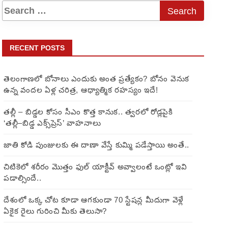
RECENT POSTS
తెలంగాణలో బోనాలు ఎందుకు అంత ప్రత్యేకం? బోనం వెనుక
ఉన్న వందల ఏళ్ల చరిత్ర, ఆధ్యాత్మిక రహస్యం ఇదే!
తల్లీ – బిడ్డల కోసం సీఎం కొత్త కానుక.. త్వరలో రోడ్లపైకి
‘తల్లీ–బిడ్డ ఎక్స్‌ప్రెస్’ వాహనాలు
జాతి కోడి పుంజులకు ఈ దాణా వేస్తే కుమ్మి పడేస్తాయి అంతే..
చిటికెలో శరీరం మొత్తం ఫుల్ యాక్టీవ్ అవ్వాలంటే ఒంట్లో ఇవి
పడాల్సిందే..
దేశంలో ఒక్క చోట కూడా ఆగకుండా 70 స్టేషన్ల మీదుగా వెళ్లే
ఏకైక రైలు గురించి మీకు తెలుసా?