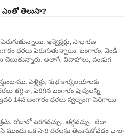
ం ఎంతో తెలుసా?
పెరుగుతున్నాయి. ఇన్వెస్టర్లు, సాధారణ
గారం ధరలు పెరుగుతున్నాయి. బంగారం, వెండి
 చెబుతున్నారు. అలాగే, వివాహాలు, పండుగ
తుంటాము. పెళ్లిళ్లు, శుభ కార్యలయాలకు
రలు తగ్గినా, పెరిగిన బంగారం షాపులన్ని
వరి 14న బంగారం ధరలు స్వల్పంగా పెరిగాయి.
రోజులో పెరగవచ్చు.. తగ్గవచ్చు.. లేదా
 చేసే ముందు ఒక సారి ధరలను తెలుసుకోవడం చాలా