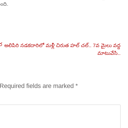
ంది.
కర
అలిపిరి నడకదారిలో మళ్లీ చిరుత హల్ చల్.. 7వ మైలు వద్ద
మాటువేసి..
Required fields are marked
*