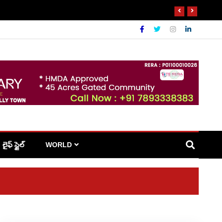
లైఫ్ స్టైల్
WORLD