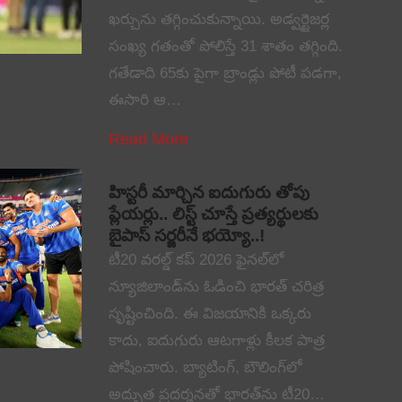
ఖర్చును తగ్గించుకున్నాయి. అడ్వర్టైజర్ల
సంఖ్య గతంతో పోలిస్తే 31 శాతం తగ్గింది.
గతేడాది 65కు పైగా బ్రాండ్లు పోటీ పడగా,
ఈసారి ఆ…
Read More
హిస్టరీ మార్చిన ఐదుగురు తోపు
ప్లేయర్లు.. లిస్ట్ చూస్తే ప్రత్యర్థులకు
బైపాస్ సర్జరీనే భయ్యో..!
టీ20 వరల్డ్ కప్ 2026 ఫైనల్‌లో
న్యూజిలాండ్‌ను ఓడించి భారత్ చరిత్ర
సృష్టించింది. ఈ విజయానికి ఒక్కరు
కాదు, ఐదుగురు ఆటగాళ్లు కీలక పాత్ర
పోషించారు. బ్యాటింగ్, బౌలింగ్‌లో
అద్భుత ప్రదర్శనతో భారత్‌ను టీ20…