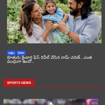
వార్తలు
సినిమా
కూతురు క్లింకార ఫేస్ రివీల్ చేసిన రామ్ చరణ్.. ఎంత
ముద్దుగా ఉందో..
SPORTS NEWS