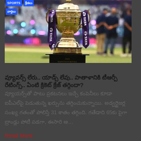
SPORTS
క్రీడలు
వార్తలు
వ్యూవర్స్ లేరు.. యాడ్స్ లేవు.. పాతాళానికి టీఆర్పీ
రేటింగ్స్.. ఏంటి క్రికెట్ క్రేజ్ తగ్గిందా?
వ్యూయర్స్‌తో పాటు ప్రకటనలు ఇచ్చే కంపెనీలు కూడా
ఐపీఎల్‌పై పెడుతున్న ఖర్చును తగ్గించుకున్నాయి. అడ్వర్టైజర్ల
సంఖ్య గతంతో పోలిస్తే 31 శాతం తగ్గింది. గతేడాది 65కు పైగా
బ్రాండ్లు పోటీ పడగా, ఈసారి ఆ…
Read More