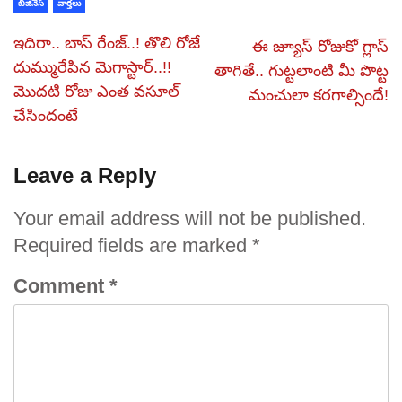
బిజినెస్
వార్తలు
ఇదిరా.. బాస్ రేంజ్..! తొలి రోజే
ఈ జ్యూస్‌ రోజుకో గ్లాస్‌
దుమ్మురేపిన మెగాస్టార్..!!
తాగితే.. గుట్టలాంటి మీ పొట్ట
మొదటి రోజు ఎంత వసూల్
మంచులా కరగాల్సిందే!
చేసిందంటే
Leave a Reply
Your email address will not be published.
Required fields are marked
*
Comment
*