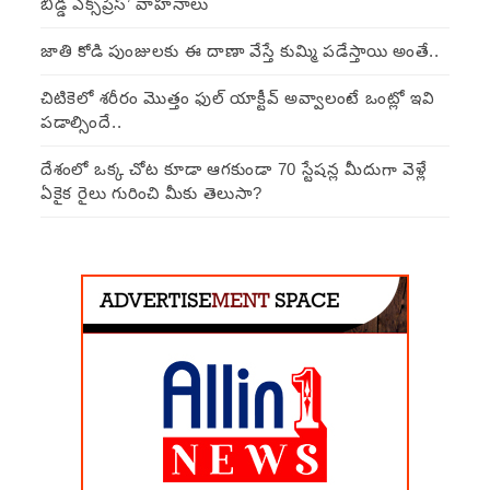
బిడ్డ ఎక్స్‌ప్రెస్’ వాహనాలు
జాతి కోడి పుంజులకు ఈ దాణా వేస్తే కుమ్మి పడేస్తాయి అంతే..
చిటికెలో శరీరం మొత్తం ఫుల్ యాక్టీవ్ అవ్వాలంటే ఒంట్లో ఇవి
పడాల్సిందే..
దేశంలో ఒక్క చోట కూడా ఆగకుండా 70 స్టేషన్ల మీదుగా వెళ్లే
ఏకైక రైలు గురించి మీకు తెలుసా?