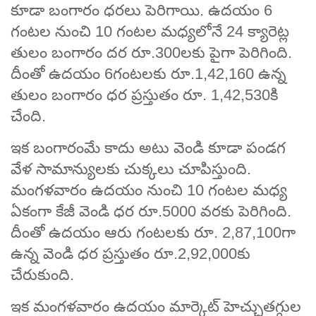
కూడా బంగారం ధరలు పెరిగాయి. ఉదయం 6
గంటల నుంచి 10 గంటల మధ్యలోనే 24 క్యారెట్ల
తులం బంగారం దర రూ.300లకు పైగా పెరిగింది.
దీంతో ఉదయం 6గంటలకు రూ.1,42,160 ఉన్న
తులం బంగారం ధర ప్రస్తుతం రూ. 1,42,530కి
చేంది.
ఇక బంగారంమే కాదు అటు వెండి కూడా పండగ
వేళ సామాన్యులకు చుక్కలు చూపిస్తుంది.
మంగళవారం ఉదయం నుంచి 10 గంటల మధ్య
ఏకంగా కేజీ వెండి ధర రూ.5000 వరకు పెరిగింది.
దీంతో ఉదయం ఆరు గంటలకు రూ. 2,87,100గా
ఉన్న వెండి ధర ప్రస్తుతం రూ.2,92,000కు
చేరుకుంది.
ఇక మంగళవారం ఉదయం మార్కెట్‌ హెచ్చుతగ్గుల