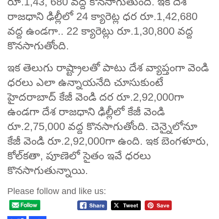
రూ.1,43, 680 వద్ద కొనసాగుతుంది. ఇక దేశ
రాజధాని ఢిల్లీలో 24 క్యారెట్ల ధర రూ.1,42,680
వద్ద ఉండగా.. 22 క్యారెట్లు రూ.1,30,800 వద్ద
కొనసాగుతోంది.
ఇక తెలుగు రాష్ట్రాలతో పాటు దేశ వ్యాప్తంగా వెండి
ధరలు ఎలా ఉన్నాయనేది చూసుకుంటే
హైదరాబాద్‌ కేజీ వెండి దర రూ.2,92,000గా
ఉండగా దేశ రాజధాని ఢిల్లీలో కేజీ వెండి
రూ.2,75,000 వద్ద కొనసాగుతోంది. చెన్నైలోనూ
కేజీ వెండి రూ.2,92,000గా ఉంది. ఇక బెంగళూరు,
కోల్‌కతా, పూణెలో సైతం ఇవే ధరలు
కొనసాగుతున్నాయి.
Please follow and like us: