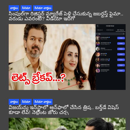
వార్తలు
సినిమా
సినిమా వార్తలు
సింపుల్‌గా రిజిస్టర్‌ మ్యారేజ్ పెళ్లి చేసుకున్న జబర్దస్త్ ఫైమా..
వరుడు ఎవరంటే? వీడియో ఇదిగో
వార్తలు
సినిమా
సినిమా వార్తలు
విజయ్‌ను ఇన్‌స్టాలో అన్‌ఫాలో చేసిన త్రిష.. బర్త్‌డే విషెస్
కూడా లేవ్! నెట్టింట జోరు చర్చ