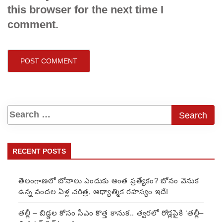
this browser for the next time I
comment.
RECENT POSTS
తెలంగాణలో బోనాలు ఎందుకు అంత ప్రత్యేకం? బోనం వెనుక
ఉన్న వందల ఏళ్ల చరిత్ర, ఆధ్యాత్మిక రహస్యం ఇదే!
తల్లీ – బిడ్డల కోసం సీఎం కొత్త కానుక.. త్వరలో రోడ్లపైకి ‘తల్లీ–