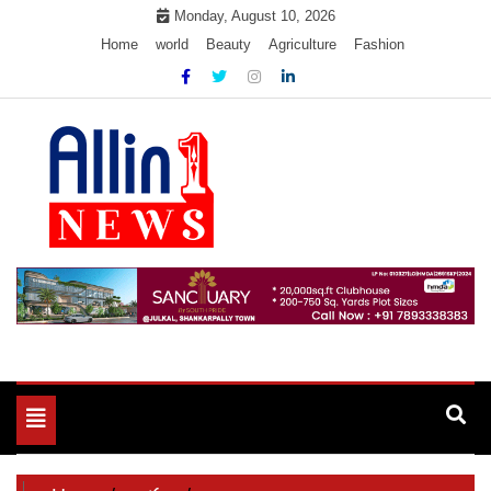
Skip
Monday, August 10, 2026
to
Home
world
Beauty
Agriculture
Fashion
content
Allin1news
Toggle
navigation