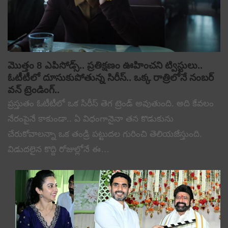
మొత్తం 8 ఎపిసోడ్స్.. ప్రతిక్షణం ఊహించని ట్విస్టులు..
ఓటీటీలో దూసుకుపోతున్న సిరీస్.. ఒక్క రాత్రిలోనే నంబర్
వన్ ట్రెండింగ్..
ప్రస్తుతం ఓటీటీలో ఒక సిరీస్ తెగ ట్రెండ్ అవుతుంది. అది కేవలం
నేరంపైనే కాకుండా.. ఏ విధంగానైనా తన కొడుకును
చేరుకోవాలన్నా ఒక తండ్రి పట్టుదల గురించి తెలియజేస్తుంది.
విడుదలైన కొద్ది రోజుల్లోనే ఈ…