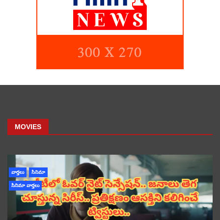
MOVIES
వార్తలు
సినిమా
సినిమా వార్తలు