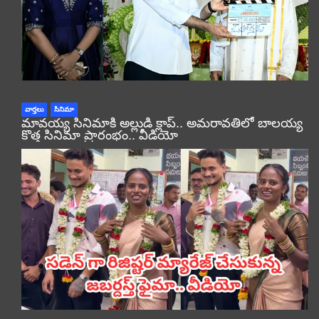
వార్తలు
సినిమా
మావయ్య సినిమాకి అల్లుడి క్లాప్.. అమరావతిలో బాలయ్య
కొత్త సినిమా ప్రారంభం.. వీడియో