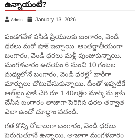
ఉన్నాయంటే?
January 13, 2026
Admin
పండగవేళ పసిడి ప్రియులకు బంగారం, వెండి
ధరలు మరో షాక్ ఇచ్చాయి. అంతర్జాతీయంగా
బంగారం, వెండి ధరలు మళ్లీ పుంజుకున్నాయి.
మంగళవారం ఉదయం 6 నుంచి 10 గంటల
మధ్యలోనే బంగారం, వెండి ధరల్లో భారీగా
మార్పులు చోటుచేసుకున్నాయి. దీంతో ఇప్పటికే
ఆల్‌టైం హైకి చేరి రూ.1.40లక్షల మార్క్‌ను క్రాస్
చేసిన బంగారం తాజాగా పెరిగిన ధరల తర్వాత
ఎలా ఉందో చూద్దాం పదండి.
గత కొన్ని రోజులుగా బంగారం, వెండి ధరలు
పెరుగుతూనే ఉన్నాయి. తాజాగా మంగళవారం