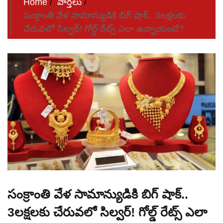
Home
వార్తలు
సంక్రాంతి వేళ సామాన్యుడికి బిగ్‌ షాక్.. 3లక్షలకు
చేరువలో సిల్వర్! గోల్డ్‌ రేట్స్ ఎలా ఉన్నాయంటే?
సంక్రాంతి వేళ సామాన్యుడికి బిగ్‌ షాక్..
3లక్షలకు చేరువలో సిల్వర్! గోల్డ్‌ రేట్స్ ఎలా