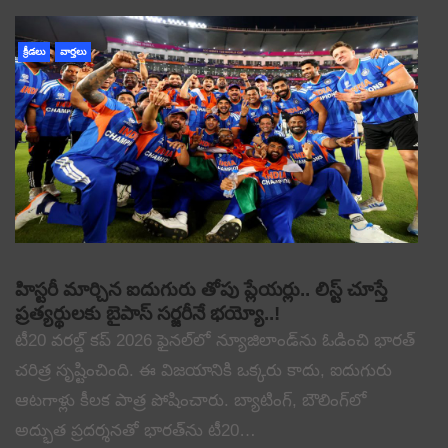
క్రీడలు
వార్తలు
హిస్టరీ మార్చిన ఐదుగురు తోపు ప్లేయర్లు.. లిస్ట్ చూస్తే
ప్రత్యర్థులకు బైపాస్ సర్జరీనే భయ్యో..!
టీ20 వరల్డ్ కప్ 2026 ఫైనల్‌లో న్యూజిలాండ్‌ను ఓడించి భారత్
చరిత్ర సృష్టించింది. ఈ విజయానికి ఒక్కరు కాదు, ఐదుగురు
ఆటగాళ్లు కీలక పాత్ర పోషించారు. బ్యాటింగ్, బౌలింగ్‌లో
అద్భుత ప్రదర్శనతో భారత్‌ను టీ20…