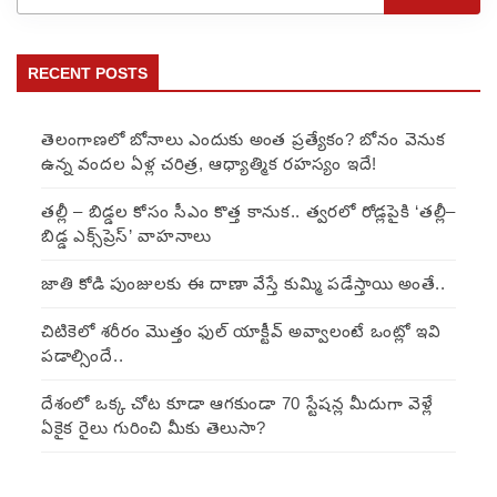
RECENT POSTS
తెలంగాణలో బోనాలు ఎందుకు అంత ప్రత్యేకం? బోనం వెనుక
ఉన్న వందల ఏళ్ల చరిత్ర, ఆధ్యాత్మిక రహస్యం ఇదే!
తల్లీ – బిడ్డల కోసం సీఎం కొత్త కానుక.. త్వరలో రోడ్లపైకి ‘తల్లీ–
బిడ్డ ఎక్స్‌ప్రెస్’ వాహనాలు
జాతి కోడి పుంజులకు ఈ దాణా వేస్తే కుమ్మి పడేస్తాయి అంతే..
చిటికెలో శరీరం మొత్తం ఫుల్ యాక్టీవ్ అవ్వాలంటే ఒంట్లో ఇవి
పడాల్సిందే..
దేశంలో ఒక్క చోట కూడా ఆగకుండా 70 స్టేషన్ల మీదుగా వెళ్లే
ఏకైక రైలు గురించి మీకు తెలుసా?