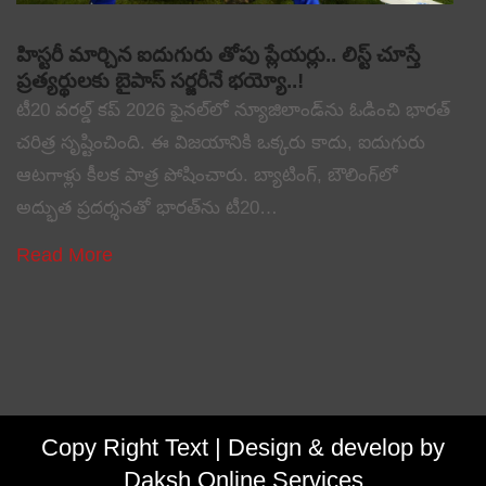
హిస్టరీ మార్చిన ఐదుగురు తోపు ప్లేయర్లు.. లిస్ట్ చూస్తే
ప్రత్యర్థులకు బైపాస్ సర్జరీనే భయ్యో..!
టీ20 వరల్డ్ కప్ 2026 ఫైనల్‌లో న్యూజిలాండ్‌ను ఓడించి భారత్
చరిత్ర సృష్టించింది. ఈ విజయానికి ఒక్కరు కాదు, ఐదుగురు
ఆటగాళ్లు కీలక పాత్ర పోషించారు. బ్యాటింగ్, బౌలింగ్‌లో
అద్భుత ప్రదర్శనతో భారత్‌ను టీ20…
Read More
Copy Right Text |
Design & develop by
Daksh Online Services