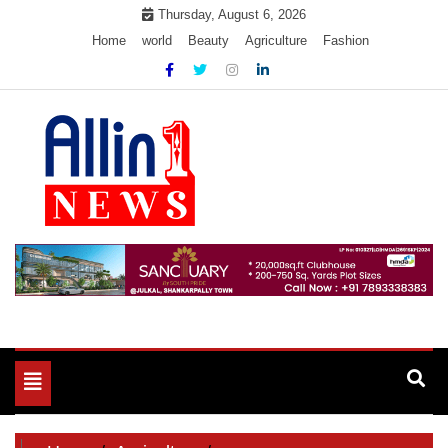
Skip
Thursday, August 6, 2026
to
Home
world
Beauty
Agriculture
Fashion
content
Allin1news
Toggle
navigation