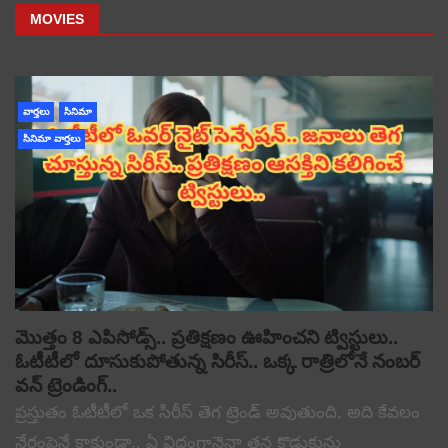
MOVIES
వార్తలు
సినిమా
సినిమా వార్తలు
మొత్తం 8 ఎపిసోడ్స్.. ప్రతిక్షణం ఊహించని ట్విస్టులు..
ఓటీటీలో దూసుకుపోతున్న సిరీస్.. ఒక్క రాత్రిలోనే నంబర్
వన్ ట్రెండింగ్..
ప్రస్తుతం ఓటీటీలో ఒక సిరీస్ తెగ ట్రెండ్ అవుతుంది. అది కేవలం
నేరంపైనే కాకుండా.. ఏ విధంగానైనా తన కొడుకును