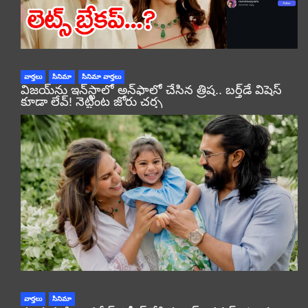
వార్తలు
సినిమా
సినిమా వార్తలు
విజయ్‌ను ఇన్‌స్టాలో అన్‌ఫాలో చేసిన త్రిష.. బర్త్‌డే విషెస్
కూడా లేవ్! నెట్టింట జోరు చర్చ
వార్తలు
సినిమా