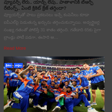
వ్యూవర్స్ లేరు.. యాడ్స్ లేవు.. పాతాళానికి టీఆర్పీ
రేటింగ్స్.. ఏంటి క్రికెట్ క్రేజ్ తగ్గిందా?
వ్యూయర్స్‌తో పాటు ప్రకటనలు ఇచ్చే కంపెనీలు కూడా
ఐపీఎల్‌పై పెడుతున్న ఖర్చును తగ్గించుకున్నాయి. అడ్వర్టైజర్ల
సంఖ్య గతంతో పోలిస్తే 31 శాతం తగ్గింది. గతేడాది 65కు పైగా
బ్రాండ్లు పోటీ పడగా, ఈసారి ఆ…
Read More
క్రీడలు
వార్తలు