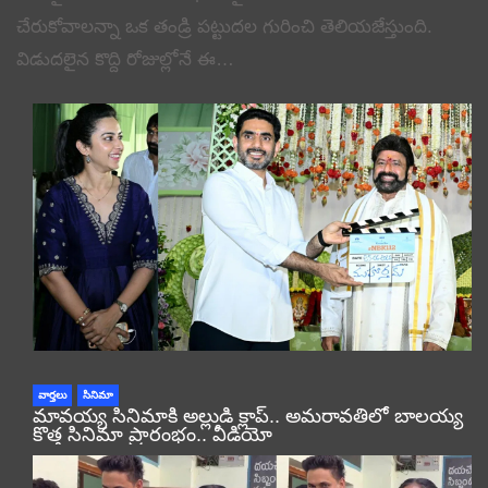
చేరుకోవాలన్నా ఒక తండ్రి పట్టుదల గురించి తెలియజేస్తుంది.
విడుదలైన కొద్ది రోజుల్లోనే ఈ…
వార్తలు
సినిమా
మావయ్య సినిమాకి అల్లుడి క్లాప్.. అమరావతిలో బాలయ్య
కొత్త సినిమా ప్రారంభం.. వీడియో