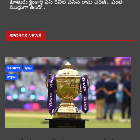
కూతురు క్లింకార ఫేస్ రివీల్ చేసిన రామ్ చరణ్.. ఎంత
ముద్దుగా ఉందో..
SPORTS NEWS
SPORTS
క్రీడలు
వార్తలు