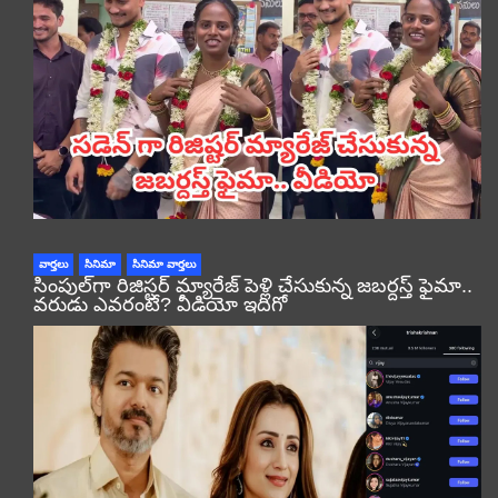
వార్తలు
సినిమా
సినిమా వార్తలు
సింపుల్‌గా రిజిస్టర్‌ మ్యారేజ్ పెళ్లి చేసుకున్న జబర్దస్త్ ఫైమా..
వరుడు ఎవరంటే? వీడియో ఇదిగో