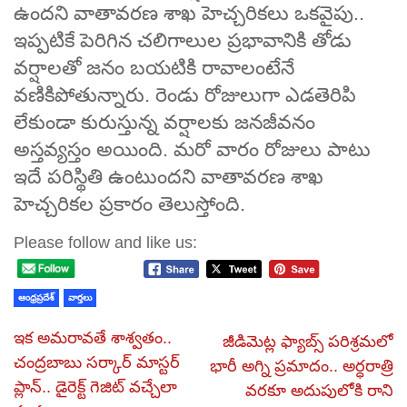
ఉందని వాతావరణ శాఖ హెచ్చరికలు ఒకవైపు..
ఇప్పటికే పెరిగిన చలిగాలుల ప్రభావానికి తోడు
వర్షాలతో జనం బయటికి రావాలంటేనే
వణికిపోతున్నారు. రెండు రోజులుగా ఎడతెరిపి
లేకుండా కురుస్తున్న వర్షాలకు జనజీవనం
అస్తవ్యస్తం అయింది. మరో వారం రోజులు పాటు
ఇదే పరిస్థితి ఉంటుందని వాతావరణ శాఖ
హెచ్చరికల ప్రకారం తెలుస్తోంది.
Please follow and like us:
ఆంధ్రప్రదేశ్
వార్తలు
ఇక అమరావతే శాశ్వతం..
జీడిమెట్ల ఫ్యాబ్స్‌ పరిశ్రమలో
చంద్రబాబు సర్కార్ మాస్టర్
భారీ అగ్ని ప్రమాదం.. అర్ధరాత్రి
ప్లాన్.. డైరెక్ట్ గెజిట్ వచ్చేలా
వరకూ అదుపులోకి రాని