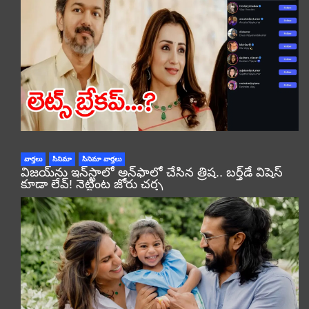
వార్తలు
సినిమా
సినిమా వార్తలు
విజయ్‌ను ఇన్‌స్టాలో అన్‌ఫాలో చేసిన త్రిష.. బర్త్‌డే విషెస్
కూడా లేవ్! నెట్టింట జోరు చర్చ