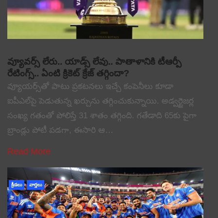
వ్యూవర్స్ లేరు.. యాడ్స్ లేవు.. పాతాళానికి టీఆర్పీ
రేటింగ్స్.. ఏంటి క్రికెట్ క్రేజ్ తగ్గిందా?
వ్యూయర్స్‌తో పాటు ప్రకటనలు ఇచ్చే కంపెనీలు కూడా
ఐపీఎల్‌పై పెడుతున్న ఖర్చును తగ్గించుకున్నాయి. అడ్వర్టైజర్ల
సంఖ్య గతంతో పోలిస్తే 31 శాతం తగ్గింది. గతేడాది 65కు పైగా
బ్రాండ్లు పోటీ పడగా, ఈసారి ఆ…
Read More
క్రీడలు
వార్తలు