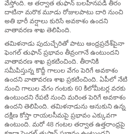
వేస్తోంది. ఆ తర్వాత తుఫాన్ బలహీనపడి తీరం
దాటినా మరొక మూడు రోజులపాటు దారి నుంచి
అతి భారీ వర్షాలు కురిసే అవకాశం ఉందని
వాతావరణ శాఖ తెలిపింది.
తమిళనాడు పుదుచ్చేరితో పాటు ఆంధ్రప్రదేశ్‌పైనా
ఫెంగల్ తుఫాన్ ప్రభావం తీవ్రంగానే ఉంటుందని
వాతావరణ శాఖ ప్రకటించింది. తీరానికి
సమీపిస్తున్న కొద్దీ గాలుల వేగం పెరిగే అవకాశం
ఉందని వాతావరణ శాఖ ప్రకటించింది. ఏపీలో నేటి
నుంచి గాలుల వేగం గంటకు 60 కిలోమీటర్ల వరకు
ఉంటుందని రేపటి నుంచి మరింత పెరిగే అవకాశం
ఉందని తెలిపింది. తమిళనాడును ఆనుకుని ఉన్న
దక్షిణ కోస్తా రాయలసీమపై ప్రభావం ఎక్కువగా
ఉంటుంది. మరో 48 గంటల తర్వాత ఉత్తరాంధ్రపై
కూడా ఫెంగల్ తుఫాన్ ప్రభావం ఉంటుందని