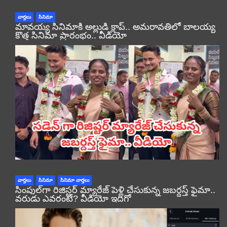
వార్తలు
సినిమా
మావయ్య సినిమాకి అల్లుడి క్లాప్.. అమరావతిలో బాలయ్య
కొత్త సినిమా ప్రారంభం.. వీడియో
వార్తలు
సినిమా
సినిమా వార్తలు
సింపుల్‌గా రిజిస్టర్‌ మ్యారేజ్ పెళ్లి చేసుకున్న జబర్దస్త్ ఫైమా..
వరుడు ఎవరంటే? వీడియో ఇదిగో