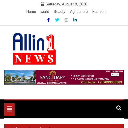
Skip
Saturday, August 8, 2026
to
Home
world
Beauty
Agriculture
Fashion
content
Allin1news
Toggle
navigation