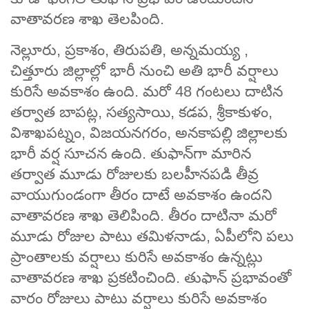
వాతావరణ శాఖ తెలపింది.
నెల్లూరు, ప్రకాశం, తిరుపతి, అన్నమయ్య ,
చిత్తూరు జిల్లాల్లో భారీ నుంచి అతి భారీ వర్షాలు
కురిసే అవకాశం ఉంది. మరో 48 గంటలు దాటిన
తర్వాత బాపట్ల, సత్యసాయి, కడప, శ్రీకాకుళం,
విశాఖపట్నం, విజయనగరం, అనకాపల్లి జిల్లాలకు
భారీ వర్ష సూచన ఉంది. తుఫాన్‌గా మారిన
తర్వాత మూడు రోజులకు బలహీనపడి తీవ్ర
వాయుగుండంగా తీరం దాటే అవకాశం ఉందని
వాతావరణ శాఖ తెలిపింది. తీరం దాటినా మరో
మూడు రోజుల పాటు తమిళనాడు, ఏపీలోని పలు
ప్రాంతాలకు వర్షాలు కురిసే అవకాశం ఉన్నట్లు
వాతావరణ శాఖ ప్రకటించింది. తుఫాన్ ప్రభావంతో
వారం రోజులు పాటు వర్షాలు కురిసే అవకాశం