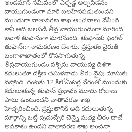
అండమాన్ సమీపంలో ఏర్పడ్డ అల్పపీడనం
వాయుగుండంగా మారి బలహీనపడుతుందని
ముందుగా వాతావరణ శాఖ అంచనాలు వేసింది.
కానీ అది బలపడి తీవ్ర వాయుగుండంగా మారింది.
ఇవాళ తుఫానుగా మారనుంది. తుఫాన్‌కు ఫెంగల్
తుఫాన్‌గా నామకరణం చేశారు. ప్రస్తుతం నైరుతి
బంగాళాఖాతంలో కొనసాగుతున్న
తీవ్రవాయుగుండం పశ్చిమ వాయువ్య దిశగా
కదులుతూ దక్షిణ తమిళనాడు తీరం వైపు దూసుకు
వస్తోంది. గంటకు 12 కిలోమీటర్ల వేగంతో ముందుకు
కదులుతున్న తుఫాన్ ప్రభావం మూడు రోజులు
పాటు ఉంటుందని వాతావరణ శాఖ
హెచ్చరించింది. ప్రస్తుతానికి అది కదులుతున్న
మార్గాన్ని బట్టి పుదుచ్చేరి చెన్నై మధ్య తీరం దాటే
అవకాశం ఉందని వాతావరణ శాఖ అంచనా