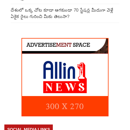
దేశంలో ఒక్క చోట కూడా ఆగకుండా 70 స్టేషన్ల మీదుగా వెళ్లే
ఏకైక రైలు గురించి మీకు తెలుసా?
SOCIAL MEDIA LINKS