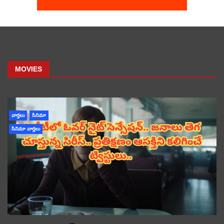
MOVIES
వార్తలు
సినిమా
సినిమా వార్తలు