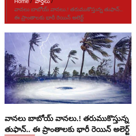
Home
వార్తలు
వానలు బాబోయ్ వానలు.! తరుముకొస్తున్న తుఫాన్..
ఈ ప్రాంతాలకు భారీ రెయిన్ అలెర్ట్
వానలు బాబోయ్ వానలు.! తరుముకొస్తున్న
తుఫాన్.. ఈ ప్రాంతాలకు భారీ రెయిన్ అలెర్ట్