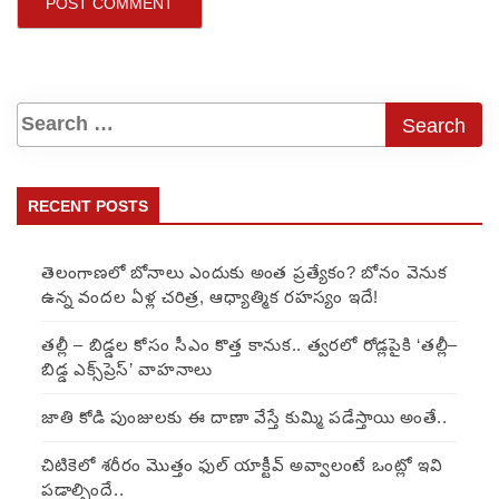
RECENT POSTS
తెలంగాణలో బోనాలు ఎందుకు అంత ప్రత్యేకం? బోనం వెనుక
ఉన్న వందల ఏళ్ల చరిత్ర, ఆధ్యాత్మిక రహస్యం ఇదే!
తల్లీ – బిడ్డల కోసం సీఎం కొత్త కానుక.. త్వరలో రోడ్లపైకి ‘తల్లీ–
బిడ్డ ఎక్స్‌ప్రెస్’ వాహనాలు
జాతి కోడి పుంజులకు ఈ దాణా వేస్తే కుమ్మి పడేస్తాయి అంతే..
చిటికెలో శరీరం మొత్తం ఫుల్ యాక్టీవ్ అవ్వాలంటే ఒంట్లో ఇవి
పడాల్సిందే..