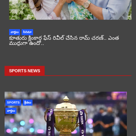
వార్తలు
సినిమా
కూతురు క్లింకార ఫేస్ రివీల్ చేసిన రామ్ చరణ్.. ఎంత
ముద్దుగా ఉందో..
SPORTS NEWS
SPORTS
క్రీడలు
వార్తలు