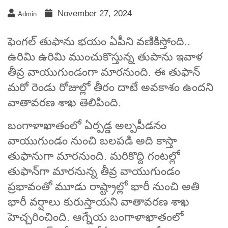
November 27, 2024
Admin
ఫెంగల్‌ తుఫాను భయం ఏపీని వణికిస్తోంది..
ఉరిమి ఉరిమి ముంచుకొస్తున్న తుపాను ఇవాళ
తీవ్ర వాయుగుండంగా మారనుంది. ఈ తుఫాన్
మరో రెండు రోజుల్లో తీరం దాటే అవకాశం ఉందని
వాతావరణ శాఖ తెలిపింది.
బంగాళాఖాతంలో ఏర్పడ్డ అల్పపీడనం
వాయుగుండం నుంచి బలపడి అది కాస్తా
తుఫానుగా మారనుంది. మరికొద్ది గంటల్లో
తుఫాన్‌గా మారనున్న తీవ్ర వాయుగుండం
ప్రభావంతో మూడు రాష్ట్రాల్లో భారీ నుంచి అతి
భారీ వర్షాలు కురుస్తాయని వాతావరణ శాఖ
హెచ్చరించింది. ఆగ్నేయ బంగాళాఖాతంలో