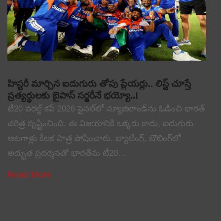
హిస్టరీ మార్చిన ఐదుగురు తోపు ప్లేయర్లు.. లిస్ట్ చూస్తే
ప్రత్యర్థులకు బైపాస్ సర్జరీనే భయ్యో..!
టీ20 వరల్డ్ కప్ 2026 ఫైనల్‌లో న్యూజిలాండ్‌ను ఓడించి భారత్
చరిత్ర సృష్టించింది. ఈ విజయానికి ఒక్కరు కాదు, ఐదుగురు
ఆటగాళ్లు కీలక పాత్ర పోషించారు. బ్యాటింగ్, బౌలింగ్‌లో
అద్భుత ప్రదర్శనతో భారత్‌ను టీ20…
Read More