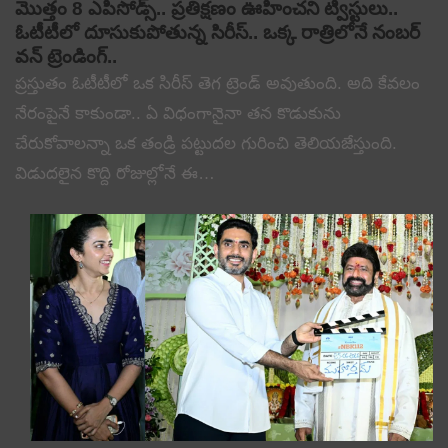
మొత్తం 8 ఎపిసోడ్స్.. ప్రతిక్షణం ఊహించని ట్విస్టులు..
ఓటీటీలో దూసుకుపోతున్న సిరీస్.. ఒక్క రాత్రిలోనే నంబర్
వన్ ట్రెండింగ్..
ప్రస్తుతం ఓటీటీలో ఒక సిరీస్ తెగ ట్రెండ్ అవుతుంది. అది కేవలం
నేరంపైనే కాకుండా.. ఏ విధంగానైనా తన కొడుకును
చేరుకోవాలన్నా ఒక తండ్రి పట్టుదల గురించి తెలియజేస్తుంది.
విడుదలైన కొద్ది రోజుల్లోనే ఈ…