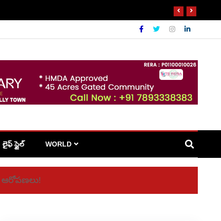
లైఫ్ స్టైల్
WORLD
చలన ఆరోపణలు!