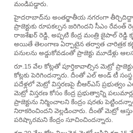
మండిపడ్డారు.
హైదరాబాద్‌ను అంతర్జాతీయ నగరంగా తీర్చిదిద్దాల
ప్రాజెక్టుకు రూపకల్పన జరిగిందని సీఎం రేవంత్ రె
రాజశేఖర్ రెడ్డి, అప్పటి కేంద్ర మంత్రి జైపాల్ రెడ్డి క
అయితే తెలంగాణ ఏర్పాటైన తర్వాత చారిత్రక కట్
పనులను అడ్డుకోవడంతో ప్రాజెక్టు మూడేళ్లు ఆ
రూ.15 వేల కోట్లతో పూర్తికావాల్సిన మెట్రో ప్రా
కోట్లకు పెరిగిందన్నారు. దీంతో ఎల్ అండ్ టీ సంస్
పదేళ్లలో మెట్రో విస్తరణపై బీఆర్ఎస్ ప్రభుత్వ
మెట్రో విస్తరణ కోసం కేంద్ర ప్రభుత్వాన్ని పలుమ
ప్రాజెక్టును నిర్మించాలని కేంద్రం షరతు పెట్టిం
నిరాకరించిందని వెల్లడించారు. దీంతో మెట్రో ఆస్
పరిష్కారమని కేంద్రం సూచించిందన్నారు.