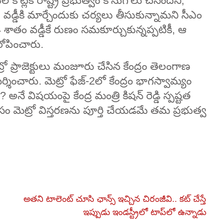
ల కోట్లకే రాష్ట్ర ప్రభుత్వం కొనుగోలు చేసిందని,
వ వడ్డీకి మార్చేందుకు చర్యలు తీసుకున్నామని సీఎం
శాతం వడ్డీకే రుణం సమకూర్చుకున్నప్పటికీ, ఆ
ఆరోపించారు.
రో ప్రాజెక్టులు మంజూరు చేసిన కేంద్రం తెలంగాణ
శించారు. మెట్రో ఫేజ్-2లో కేంద్రం భాగస్వామ్యం
అనే విషయంపై కేంద్ర మంత్రి కిషన్ రెడ్డి స్పష్టత
ం మెట్రో విస్తరణను పూర్తి చేయడమే తమ ప్రభుత్వ
అతని టాలెంట్ చూసి ఛాన్స్ ఇచ్చిన చిరంజీవి.. కట్ చేస్తే
ఇప్పుడు ఇండస్ట్రీలో టాప్‌లో ఉన్నాడు