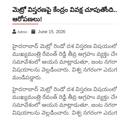
మెట్రో విస్తరణపై కేంద్రం వివక్ష చూపుతోంద
ఆరోపణలు!
June 15, 2026
Admin
హైదరాబాద్ మెట్రో రెండో దశ విస్తరణ విషయంలో కే
ముఖ్యమంత్రి రేవంత్ రెడ్డి తీవ్ర ఆగ్రహం వ్యక
సమావేశంలో ఆయన మాట్లాడుతూ, జంట నగరాల ప్రజ
విషయాలను వెల్లడించారు. విశ్వ నగరంగా ఎదుగుత
మండిపడ్డారు.
హైదరాబాద్ మెట్రో రెండో దశ విస్తరణ విషయంలో కే
ముఖ్యమంత్రి రేవంత్ రెడ్డి తీవ్ర ఆగ్రహం వ్యక
సమావేశంలో ఆయన మాట్లాడుతూ, జంట నగరాల ప్రజ
విషయాలను వెల్లడించారు. విశ్వ నగరంగా ఎదుగుత