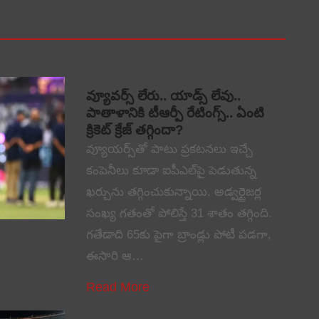
వ్యూవర్స్ లేరు.. యాడ్స్ లేవు..
పాతాళానికి టీఆర్పీ రేటింగ్స్.. ఏంటి
క్రికెట్ క్రేజ్ తగ్గిందా?
వ్యూయర్స్‌తో పాటు ప్రకటనలు ఇచ్చే
కంపెనీలు కూడా ఐపీఎల్‌పై పెడుతున్న
ఖర్చును తగ్గించుకున్నాయి. అడ్వర్టైజర్ల
సంఖ్య గతంతో పోలిస్తే 31 శాతం తగ్గింది.
గతేడాది 65కు పైగా బ్రాండ్లు పోటీ పడగా,
ఈసారి ఆ…
Read More