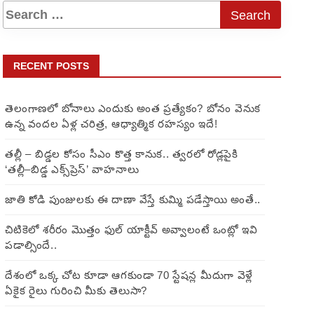
RECENT POSTS
తెలంగాణలో బోనాలు ఎందుకు అంత ప్రత్యేకం? బోనం వెనుక
ఉన్న వందల ఏళ్ల చరిత్ర, ఆధ్యాత్మిక రహస్యం ఇదే!
తల్లీ – బిడ్డల కోసం సీఎం కొత్త కానుక.. త్వరలో రోడ్లపైకి
‘తల్లీ–బిడ్డ ఎక్స్‌ప్రెస్’ వాహనాలు
జాతి కోడి పుంజులకు ఈ దాణా వేస్తే కుమ్మి పడేస్తాయి అంతే..
చిటికెలో శరీరం మొత్తం ఫుల్ యాక్టీవ్ అవ్వాలంటే ఒంట్లో ఇవి
పడాల్సిందే..
దేశంలో ఒక్క చోట కూడా ఆగకుండా 70 స్టేషన్ల మీదుగా వెళ్లే
ఏకైక రైలు గురించి మీకు తెలుసా?