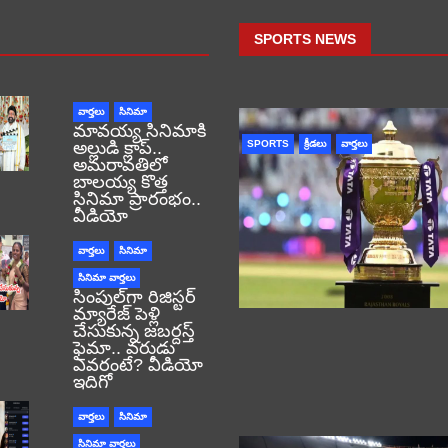
SPORTS NEWS
వార్తలు
సినిమా
మావయ్య సినిమాకి
అల్లుడి క్లాప్..
SPORTS
క్రీడలు
వార్తలు
అమరావతిలో
బాలయ్య కొత్త
సినిమా ప్రారంభం..
వీడియో
వార్తలు
సినిమా
సినిమా వార్తలు
సింపుల్‌గా రిజిస్టర్‌
మ్యారేజ్ పెళ్లి
చేసుకున్న జబర్దస్త్
ఫైమా.. వరుడు
ఎవరంటే? వీడియో
ఇదిగో
వార్తలు
సినిమా
సినిమా వార్తలు