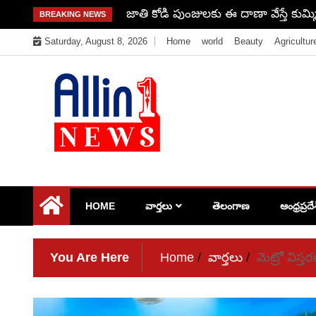
Skip
జాతి కోడి పుంజులకు ఈ దాణా వేస్తే కుమ్మ
BREAKING NEWS
to
Saturday, August 8, 2026
Home
world
Beauty
Agricultur
content
Allin1news
HOME
వార్తలు
తెలంగాణ
ఆంధ్రప్రదే
You Are Here
Home
వార్తలు
మెట్రో విస్