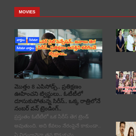
MOVIES
వార్తలు
సినిమా
సినిమా వార్తలు
మొత్తం 8 ఎపిసోడ్స్.. ప్రతిక్షణం
ఊహించని ట్విస్టులు.. ఓటీటీలో
దూసుకుపోతున్న సిరీస్.. ఒక్క రాత్రిలోనే
నంబర్ వన్ ట్రెండింగ్..
ప్రస్తుతం ఓటీటీలో ఒక సిరీస్ తెగ ట్రెండ్
అవుతుంది. అది కేవలం నేరంపైనే కాకుండా..
ఏ విధంగానైనా తన కొడుకును