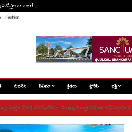
ి పడేస్తాయి అంతే..
e
Fashion
శ్
బిజినెస్
సినిమా
క్రీడలు
స్టోరీస్
భక్తి
తరణపై కేంద్రం వివక్ష చూపుతోంది.. ముఖ్యమంత్రి రేవంత్ రెడ్డి సం