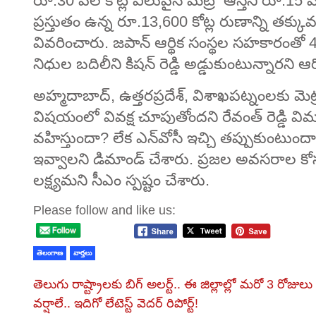
రూ.30 వేల కోట్ల విలువైన మెట్రో ఆస్తిని రూ.15 వే
ప్రస్తుతం ఉన్న రూ.13,600 కోట్ల రుణాన్ని తక్కు
వివరించారు. జపాన్ ఆర్థిక సంస్థల సహకారంతో 4 
నిధుల బదిలీని కిషన్ రెడ్డి అడ్డుకుంటున్నారని 
అహ్మదాబాద్, ఉత్తరప్రదేశ్, విశాఖపట్నంలకు మెట్
విషయంలో వివక్ష చూపుతోందని రేవంత్ రెడ్డి విమర్
వహిస్తుందా? లేక ఎన్‌వోసీ ఇచ్చి తప్పుకుంటుందా? 
ఇవ్వాలని డిమాండ్ చేశారు. ప్రజల అవసరాల కోస
లక్ష్యమని సీఎం స్పష్టం చేశారు.
Please follow and like us:
తెలంగాణ
వార్తలు
తెలుగు రాష్ట్రాలకు బిగ్‌ అలర్ట్.. ఈ జిల్లాల్లో మరో 3 రోజులు
వర్షాలే.. ఇదిగో లేటెస్ట్ వెదర్ రిపోర్ట్!