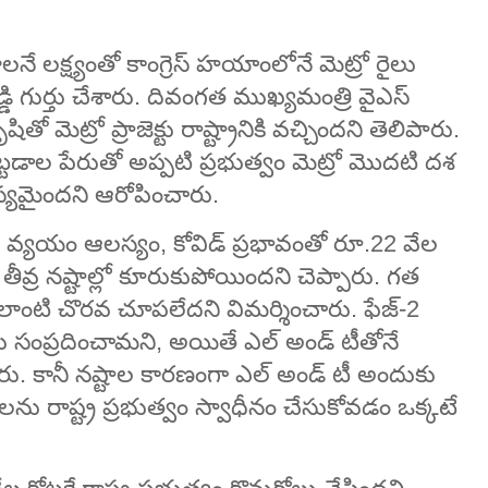
నే లక్ష్యంతో కాంగ్రెస్ హయాంలోనే మెట్రో రైలు
డ్డి గుర్తు చేశారు. దివంగత ముఖ్యమంత్రి వైఎస్
ృషితో మెట్రో ప్రాజెక్టు రాష్ట్రానికి వచ్చిందని తెలిపారు.
టడాల పేరుతో అప్పటి ప్రభుత్వం మెట్రో మొదటి దశ
లస్యమైందని ఆరోపించారు.
జెక్టు వ్యయం ఆలస్యం, కోవిడ్ ప్రభావంతో రూ.22 వేల
థ తీవ్ర నష్టాల్లో కూరుకుపోయిందని చెప్పారు. గత
ం ఎలాంటి చొరవ చూపలేదని విమర్శించారు. ఫేజ్-2
ార్లు సంప్రదించామని, అయితే ఎల్ అండ్ టీతోనే
దన్నారు. కానీ నష్టాల కారణంగా ఎల్ అండ్ టీ అందుకు
తులను రాష్ట్ర ప్రభుత్వం స్వాధీనం చేసుకోవడం ఒక్కటే