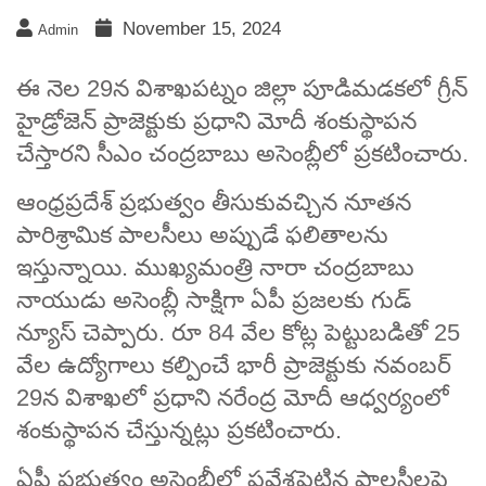
November 15, 2024
Admin
ఈ నెల 29న విశాఖపట్నం జిల్లా పూడిమడకలో గ్రీన్
హైడ్రోజెన్ ప్రాజెక్టుకు ప్రధాని మోదీ శంకుస్థాపన
చేస్తారని సీఎం చంద్రబాబు అసెంబ్లీలో ప్రకటించారు.
ఆంధ్రప్రదేశ్‌ ప్రభుత్వం తీసుకువచ్చిన నూతన
పారిశ్రామిక పాలసీలు అప్పుడే ఫలితాలను
ఇస్తున్నాయి. ముఖ్యమంత్రి నారా చంద్రబాబు
నాయుడు అసెంబ్లీ సాక్షిగా ఏపీ ప్రజలకు గుడ్
న్యూస్ చెప్పారు. రూ 84 వేల కోట్ల పెట్టుబడితో 25
వేల ఉద్యోగాలు కల్పించే భారీ ప్రాజెక్టుకు నవంబర్‌
29న విశాఖలో ప్రధాని నరేంద్ర మోదీ ఆధ్వర్యంలో
శంకుస్థాపన చేస్తున్నట్లు ప్రకటించారు.
ఏపీ ప్రభుత్వం అసెంబ్లీలో ప్రవేశపెట్టిన పాలసీలపై