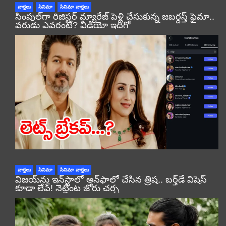
వార్తలు
సినిమా
సినిమా వార్తలు
సింపుల్‌గా రిజిస్టర్‌ మ్యారేజ్ పెళ్లి చేసుకున్న జబర్దస్త్ ఫైమా..
వరుడు ఎవరంటే? వీడియో ఇదిగో
వార్తలు
సినిమా
సినిమా వార్తలు
విజయ్‌ను ఇన్‌స్టాలో అన్‌ఫాలో చేసిన త్రిష.. బర్త్‌డే విషెస్
కూడా లేవ్! నెట్టింట జోరు చర్చ