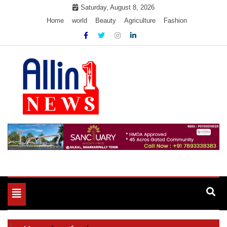
Skip
Saturday, August 8, 2026
to
Home
world
Beauty
Agriculture
Fashion
content
Allin1news
Toggle
navigation