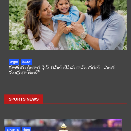
వార్తలు
సినిమా
కూతురు క్లింకార ఫేస్ రివీల్ చేసిన రామ్ చరణ్.. ఎంత
ముద్దుగా ఉందో..
SPORTS NEWS
SPORTS
క్రీడలు