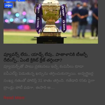
వార్తలు
వ్యూవర్స్ లేరు.. యాడ్స్ లేవు.. పాతాళానికి టీఆర్పీ
రేటింగ్స్.. ఏంటి క్రికెట్ క్రేజ్ తగ్గిందా?
వ్యూయర్స్‌తో పాటు ప్రకటనలు ఇచ్చే కంపెనీలు కూడా
ఐపీఎల్‌పై పెడుతున్న ఖర్చును తగ్గించుకున్నాయి. అడ్వర్టైజర్ల
సంఖ్య గతంతో పోలిస్తే 31 శాతం తగ్గింది. గతేడాది 65కు పైగా
బ్రాండ్లు పోటీ పడగా, ఈసారి ఆ…
Read More