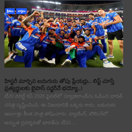
క్రీడలు
వార్తలు
హిస్టరీ మార్చిన ఐదుగురు తోపు ప్లేయర్లు.. లిస్ట్ చూస్తే
ప్రత్యర్థులకు బైపాస్ సర్జరీనే భయ్యో..!
టీ20 వరల్డ్ కప్ 2026 ఫైనల్‌లో న్యూజిలాండ్‌ను ఓడించి భారత్
చరిత్ర సృష్టించింది. ఈ విజయానికి ఒక్కరు కాదు, ఐదుగురు
ఆటగాళ్లు కీలక పాత్ర పోషించారు. బ్యాటింగ్, బౌలింగ్‌లో
అద్భుత ప్రదర్శనతో భారత్‌ను టీ20…