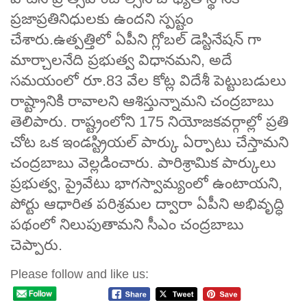
ప్రజాప్రతినిధులకు ఉందని స్పష్టం
చేశారు.ఉత్పత్తిలో ఏపీని గ్లోబల్ డెస్టినేషన్ గా
మార్చాలనేది ప్రభుత్వ విధానమని, అదే
సమయంలో రూ.83 వేల కోట్ల విదేశీ పెట్టుబడులు
రాష్ట్రానికి రావాలని ఆశిస్తున్నామని చంద్రబాబు
తెలిపారు. రాష్ట్రంలోని 175 నియోజకవర్గాల్లో ప్రతి
చోట ఒక ఇండస్ట్రియల్ పార్కు ఏర్పాటు చేస్తామని
చంద్రబాబు వెల్లడించారు. పారిశ్రామిక పార్కులు
ప్రభుత్వ, ప్రైవేటు భాగస్వామ్యంలో ఉంటాయని,
పోర్టు ఆధారిత పరిశ్రమల ద్వారా ఏపీని అభివృద్ధి
పథంలో నిలుపుతామని సీఎం చంద్రబాబు
చెప్పారు.
Please follow and like us: