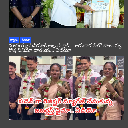
వార్తలు
సినిమా
మావయ్య సినిమాకి అల్లుడి క్లాప్.. అమరావతిలో బాలయ్య
కొత్త సినిమా ప్రారంభం.. వీడియో