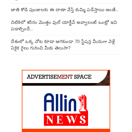
జాతి కోడి పుంజులకు ఈ దాణా వేస్తే కుమ్మి పడేస్తాయి అంతే..
చిటికెలో శరీరం మొత్తం ఫుల్ యాక్టీవ్ అవ్వాలంటే ఒంట్లో ఇవి
పడాల్సిందే..
దేశంలో ఒక్క చోట కూడా ఆగకుండా 70 స్టేషన్ల మీదుగా వెళ్లే
ఏకైక రైలు గురించి మీకు తెలుసా?