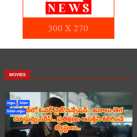
MOVIES
వార్తలు
సినిమా
సినిమా వార్తలు