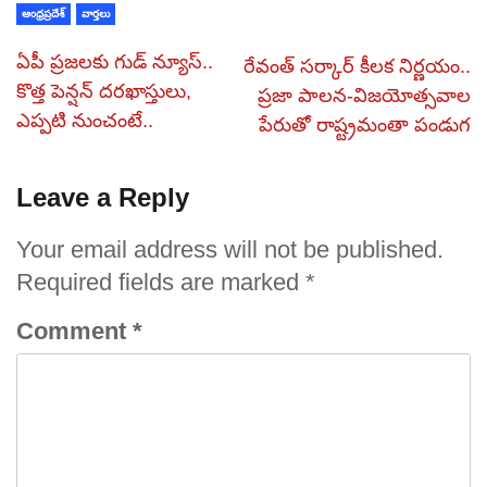
ఆంధ్రప్రదేశ్
వార్తలు
ఏపీ ప్రజలకు గుడ్‌ న్యూస్‌..
రేవంత్‌ సర్కార్ కీలక నిర్ణయం..
కొత్త పెన్షన్‌ దరఖాస్తులు,
ప్రజా పాలన-విజయోత్సవాల
ఎప్పటి నుంచంటే..
పేరుతో రాష్ట్రమంతా పండుగ
Leave a Reply
Your email address will not be published.
Required fields are marked
*
Comment
*