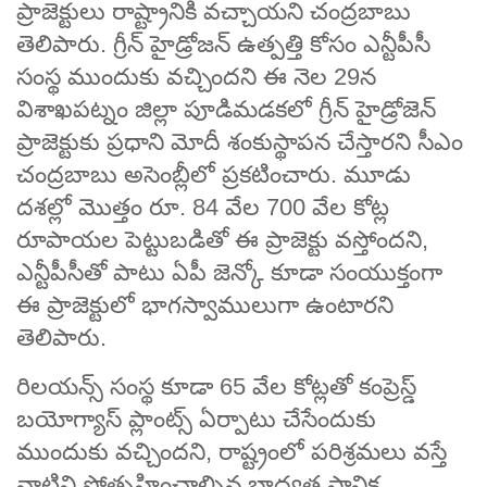
ప్రాజెక్టులు రాష్ట్రానికి వచ్చాయని చంద్రబాబు
తెలిపారు. గ్రీన్ హైడ్రోజన్ ఉత్పత్తి కోసం ఎన్టీపీసీ
సంస్థ ముందుకు వచ్చిందని ఈ నెల 29న
విశాఖపట్నం జిల్లా పూడిమడకలో గ్రీన్ హైడ్రోజెన్
ప్రాజెక్టుకు ప్రధాని మోదీ శంకుస్థాపన చేస్తారని సీఎం
చంద్రబాబు అసెంబ్లీలో ప్రకటించారు. మూడు
దశల్లో మొత్తం రూ. 84 వేల 700 వేల కోట్ల
రూపాయల పెట్టుబడితో ఈ ప్రాజెక్టు వస్తోందని,
ఎన్టీపీసీతో పాటు ఏపీ జెన్కో కూడా సంయుక్తంగా
ఈ ప్రాజెక్టులో భాగస్వాములుగా ఉంటారని
తెలిపారు.
రిలయన్స్ సంస్థ కూడా 65 వేల కోట్లతో కంప్రెస్డ్
బయోగ్యాస్ ప్లాంట్స్ ఏర్పాటు చేసేందుకు
ముందుకు వచ్చిందని, రాష్ట్రంలో పరిశ్రమలు వస్తే
వాటిని ప్రోత్సహించాల్సిన బాధ్యత స్థానిక