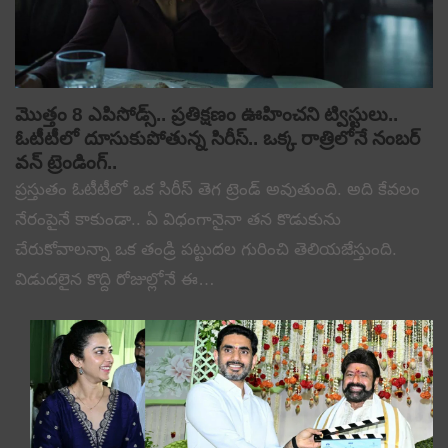
మొత్తం 8 ఎపిసోడ్స్.. ప్రతిక్షణం ఊహించని ట్విస్టులు..
ఓటీటీలో దూసుకుపోతున్న సిరీస్.. ఒక్క రాత్రిలోనే నంబర్
వన్ ట్రెండింగ్..
ప్రస్తుతం ఓటీటీలో ఒక సిరీస్ తెగ ట్రెండ్ అవుతుంది. అది కేవలం
నేరంపైనే కాకుండా.. ఏ విధంగానైనా తన కొడుకును
చేరుకోవాలన్నా ఒక తండ్రి పట్టుదల గురించి తెలియజేస్తుంది.
విడుదలైన కొద్ది రోజుల్లోనే ఈ…