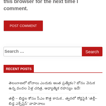
this browser for the next time I
comment.
RECENT POSTS
తెలంగాణలో బోనాలు ఎందుకు అంత ప్రత్యేకం? బోనం వెనుక
ఉన్న వందల ఏళ్ల చరిత్ర, ఆధ్యాత్మిక రహస్యం ఇదే!
తల్లీ – బిడ్డల కోసం సీఎం కొత్త కానుక.. త్వరలో రోడ్లపైకి ‘తల్లీ–
బిడ్డ ఎక్స్‌ప్రెస్’ వాహనాలు