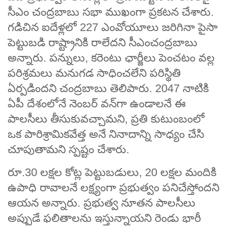
సీఎం చంద్రబాబు సభా ముఖంగా ప్రకటన చేశారు.
గడిచిన ఐదేళ్లలో 227 ఎంవోయూలు జరిగినా పైసా
పెట్టుబడి రాష్ట్రానికి రాలేదని సీఎంచంద్రబాబు
అన్నారు. పన్నులు, కరెంటు ఛార్జీలు పెంచటం వల్ల
పరిశ్రమలు మనుగడ సాధించలేని పరిస్థితి
ఏర్పడిందని చంద్రబాబు తెలిపారు. 2047 నాటికి
ఏపీ దేశంలోనే నెంబర్ వన్‌గా ఉండాలనే ఈ
పాలసీలు తీసుకువచ్చామని, ప్రతి కుటుంబంలో
ఒక పారిశ్రామికవేత్త అనే నినాదాన్ని సాధ్యం చేసి
చూపుతామని స్పష్టం చేశారు.
రూ.30 లక్షల కోట్ల పెట్టుబడులు, 20 లక్షల మందికి
ఉపాధి రావాలనే లక్ష్యంగా ప్రభుత్వం పనిచేస్తోందని
ఆయన అన్నారు. ప్రభుత్వ నూతన పాలసీలు
అప్పుడే ఫలితాలను ఇస్తున్నాయని రెండు భారీ