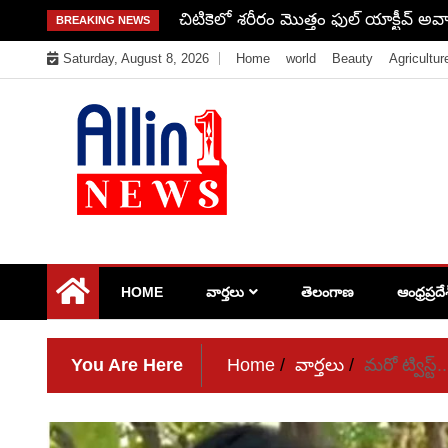
Skip
దేశంలో ఒక్క చోట కూడా ఆగకుండా 70 స్టేషన
BREAKING NEWS
to
Saturday, August 8, 2026
Home
world
Beauty
Agricultur
content
Allin1news
HOME
వార్తలు
తెలంగాణ
ఆంధ్రప్రదే
You Are Here
Home
వార్తలు
మరో ట్విస్ట్.