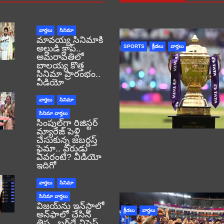
వార్తలు
సినిమా
మావయ్య సినిమాకి
అల్లుడి క్లాప్..
SPORTS
క్రీడలు
వార్తలు
అమరావతిలో
బాలయ్య కొత్త
సినిమా ప్రారంభం..
వీడియో
వార్తలు
సినిమా
సినిమా వార్తలు
సింపుల్‌గా రిజిస్టర్‌
మ్యారేజ్ పెళ్లి
చేసుకున్న జబర్దస్త్
ఫైమా.. వరుడు
ఎవరంటే? వీడియో
ఇదిగో
వార్తలు
సినిమా
సినిమా వార్తలు
విజయ్‌ను ఇన్‌స్టాలో
క్రీడలు
వార్తలు
అన్‌ఫాలో చేసిన
త్రిష.. బర్త్‌డే విషెస్