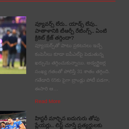
వ్యూవర్స్ లేరు.. యాడ్స్ లేవు..
పాతాళానికి టీఆర్పీ రేటింగ్స్.. ఏంటి
క్రికెట్ క్రేజ్ తగ్గిందా?
వ్యూయర్స్‌తో పాటు ప్రకటనలు ఇచ్చే
కంపెనీలు కూడా ఐపీఎల్‌పై పెడుతున్న
ఖర్చును తగ్గించుకున్నాయి. అడ్వర్టైజర్ల
సంఖ్య గతంతో పోలిస్తే 31 శాతం తగ్గింది.
గతేడాది 65కు పైగా బ్రాండ్లు పోటీ పడగా,
ఈసారి ఆ…
Read More
హిస్టరీ మార్చిన ఐదుగురు తోపు
ప్లేయర్లు.. లిస్ట్ చూస్తే ప్రత్యర్థులకు