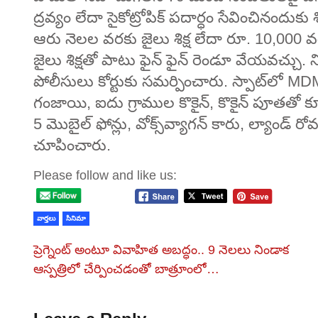
ద్రవ్యం లేదా సైకోట్రోపిక్ పదార్ధం సేవించినందుకు శ
ఆరు నెలల వరకు జైలు శిక్ష లేదా రూ. 10,000 వరక
జైలు శిక్షతో పాటు ఫైన్ ఫైన్ రెండూ వేయవచ్చు. నిం
పోలీసులు కోర్టుకు సమర్పించారు. స్పాట్‌లో MDM
గంజాయి, ఐదు గ్రాముల కొకైన్, కొకైన్ పూతతో 
5 మొబైల్ ఫోన్లు, వోక్స్‌వ్యాగన్ కారు, ల్యాండ్ రోవర
చూపించారు.
Please follow and like us:
వార్తలు
సినిమా
ప్రెగ్నెంట్ అంటూ వివాహిత అబద్ధం.. 9 నెలలు నిండాక
ఆస్పత్రిలో చేర్పించడంతో బాత్రూంలో…