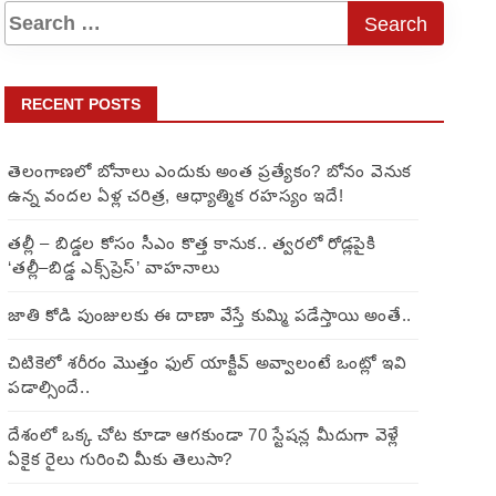
RECENT POSTS
తెలంగాణలో బోనాలు ఎందుకు అంత ప్రత్యేకం? బోనం వెనుక
ఉన్న వందల ఏళ్ల చరిత్ర, ఆధ్యాత్మిక రహస్యం ఇదే!
తల్లీ – బిడ్డల కోసం సీఎం కొత్త కానుక.. త్వరలో రోడ్లపైకి
‘తల్లీ–బిడ్డ ఎక్స్‌ప్రెస్’ వాహనాలు
జాతి కోడి పుంజులకు ఈ దాణా వేస్తే కుమ్మి పడేస్తాయి అంతే..
చిటికెలో శరీరం మొత్తం ఫుల్ యాక్టీవ్ అవ్వాలంటే ఒంట్లో ఇవి
పడాల్సిందే..
దేశంలో ఒక్క చోట కూడా ఆగకుండా 70 స్టేషన్ల మీదుగా వెళ్లే
ఏకైక రైలు గురించి మీకు తెలుసా?