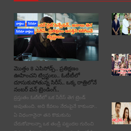
వార్తలు
సినిమా
సినిమా వార్తలు
మొత్తం 8 ఎపిసోడ్స్.. ప్రతిక్షణం
ఊహించని ట్విస్టులు.. ఓటీటీలో
దూసుకుపోతున్న సిరీస్.. ఒక్క రాత్రిలోనే
నంబర్ వన్ ట్రెండింగ్..
ప్రస్తుతం ఓటీటీలో ఒక సిరీస్ తెగ ట్రెండ్
అవుతుంది. అది కేవలం నేరంపైనే కాకుండా..
ఏ విధంగానైనా తన కొడుకును
చేరుకోవాలన్నా ఒక తండ్రి పట్టుదల గురించి