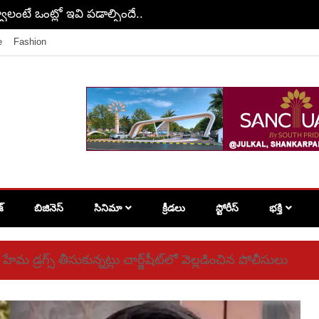
్ల మీదుగా వెళ్లే ఏకైక రైలు గురించి మీకు తెలుసా?
e
Fashion
శ్
బిజినెస్
సినిమా
క్రీడలు
స్టోరీస్
భక్తి
. హేమ డ్రగ్స్ తీసుకున్నట్లు చార్జ్‌షీట్‌లో వెల్లడించిన పోలీసులు