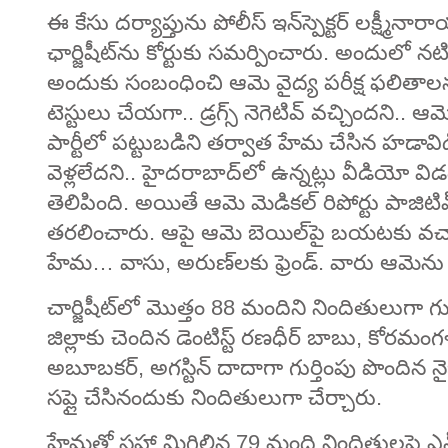
ఈ కేసు దర్యాప్తును పోలీస్ ఇన్‌స్పెక్టర్ లక్ష
ఛార్జిషీట్‌ను కోర్టుకు సమర్పించారు. అందులో న
అందుకు సంబంధించి ఆమె వైద్య పరీక్ష ఫలితాలన
టెస్టులు చేయగా.. డ్రగ్స్ నెగెటివ్ వచ్చిందని.. ఆమె
పార్టీలో పట్టుబడిని తర్వాత హేమ చేసిన హడావి
వెళ్లలేదని.. హైదరాబాద్‌లో ఉన్నట్లు వీడియో విడ
తెలిపింది. అయితే ఆమె మెడికల్ రిపోర్టు పాజిటి
తరలించారు. ఆపై ఆమె బెయిల్‌పై బయటకు వచ్చా
హేమ… వాసు, అరుణ్‌లకు ఫ్రెండ్. వారు ఆమెను పా
చార్జిషీట్‌లో మొత్తం 88 మందిని నిందితులుగా గ
జిల్లాకు చెందిన డెంటిస్ట్ రణధీర్ బాబు, కోర
అబూబకర్, అగస్టిన్ దాదాగా గుర్తింపు పొందిన నైజీరి
సప్లై చేసినందుకు నిందితులుగా చేర్చారు.
హేమతో సహా మిగిలిన 79 మంది నిందితులపై ఎన్‌డ