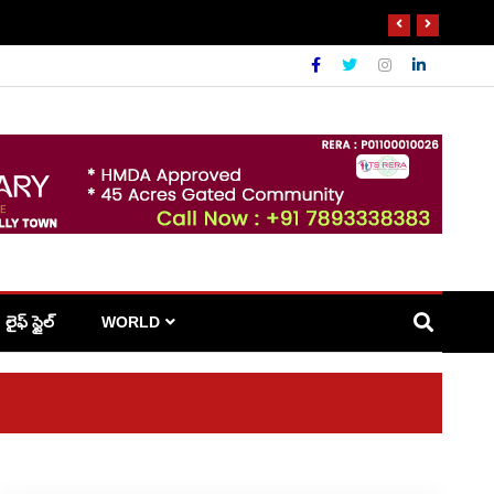
లైఫ్ స్టైల్
WORLD