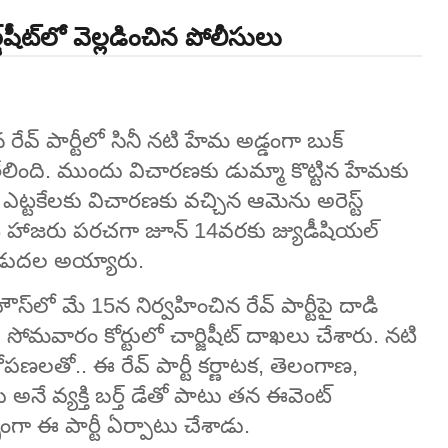
్జ్‌షీట్‌లో వెల్లడించిన పోలీసులు
రేవ్ పార్టీలో సినీ న‌టి హేమ అడ్డంగా బుక్
ా తేలింది. ముందు విచారణకు డుమ్మా కొట్టిన హేమకు
ఎట్టకేలకు విచారణకు వచ్చిన ఆమెను అరెస్ట్
ాజ‌రు ప‌ర‌చ‌గా జూన్‌ 14వరకు జ్యుడీషియల్‌
విడుదల అయ్యారు.
ౌస్‌లో మే 15న నిర్వహించిన రేవ్ పార్టీపై దాడి
ులు సోమవారం కోర్టులో చార్జిషీట్ దాఖలు చేశారు. నటి
ణలతో.. ఈ రేవ్ పార్టీ కర్ణాటక, తెలంగాణ,
సు అనే వ్యక్తి బర్త్ డేతో పాటు తన ఈవెంట్
భంగా ఈ పార్టీ ఏర్పాటు చేశాడు.