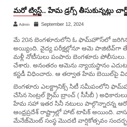
మరో ట్విస్ట్.. హేమ డ్రగ్స్ తీసుకున్నట్లు చార
September 12, 2024
Admin
మే 20న బెంగ‌ళూరులోని ఓ ఫామ్‌హౌస్‌లో జ‌రిగిన‌ 
అయ్యింది. వైద్య ప‌రీక్షల్లోనూ ఆమె పాజిటివ్‌గ
మళ్లీ నోటీసులు పంపారు బెంగ‌ళూరు పోలీసులు. 
చేశారు. అనంత‌రం ఆమెను న్యాయ‌స్థానం ఎదుట హ
కస్టడీ విధించారు. ఆ తర్వాత హేమ బెయిల్‌పై 
బెంగళూరు ఎలక్ట్రానిక్స్ సిటీ సమీపంలోని ఫామ్‌హ
చేసిన సెంట్రల్ క్రైమ్ బ్రాంచ్ ( సీసీబీ ) అధికార
హేమ సహా ఇతర సినీ నటులు పాల్గొన్నారన్న ఆరోప
ఆంధ్రప్రదేశ్ రాష్ట్రాల్లో హాట్ టాపిక్ అయింది. వా
మేనేజ్‌మెంట్ సంస్థ మొదటి వార్షికోత్సవం సందర్