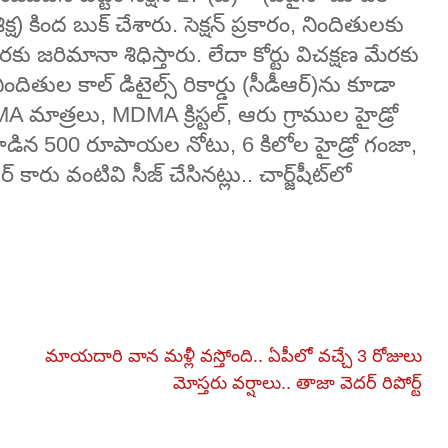
ిక్ష) కింద బుక్ చేశారు. సెక్షన్ ప్రకారం, నిందితులకు
ు జరిమానా శిధిస్తారు. లేదా కోర్టు విచక్షణ మేరకు
దితుల కాల్‌ డిటైల్స్‌ రికార్డు (సీడీఆర్‌)ను కూడా
A మాత్రలు, MDMA క్రిస్టల్, ఆరు గ్రాముల హైడ్రో
కూడిన 500 రూపాయల నోటు, 6 కిలోల హైడ్రో గంజా,
్ కారు వంటివి సీజ్ చేసినట్లు.. చార్జ్‌షీట్‌లో
మాయదారి వాన మళ్లీ వస్తోంది.. ఏపీలో వచ్చే 3 రోజులు
మోస్తరు వర్షాలు.. తాజా వెదర్ రిపోర్ట్