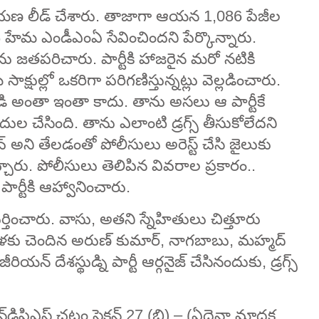
్మీనారాయణ లీడ్ చేశారు. తాజాగా ఆయన 1,086 పేజీల
టి హేమ ఎండీఎంఏ సేవించిందని పేర్కొన్నారు.
ు జతపరిచారు. పార్టీకి హాజరైన మరో నటికి
 సాక్షుల్లో ఒకరిగా పరిగణిస్తున్నట్లు వెల్లడించారు.
డి అంతా ఇంతా కాదు. తాను అసలు ఆ పార్టీకే
దుల చేసింది. తాను ఎలాంటి డ్రగ్స్ తీసుకోలేదని
వ్ అని తేలడంతో పోలీసులు అరెస్ట్ చేసి జైలుకు
రు. పోలీసులు తెలిపిన వివరాల ప్రకారం..
ర్టీకి ఆహ్వానించారు.
ుర్తించారు. వాసు, అతని స్నేహితులు చిత్తూరు
మంగళకు చెందిన అరుణ్ కుమార్, నాగబాబు, మహ్మద్
యన్ దేశస్థుడ్ని పార్టీ ఆర్గనైజ్ చేసినందుకు, డ్రగ్స్
ిపిఎస్ చట్టం సెక్షన్ 27 (బి) – (ఏదైనా మాదక