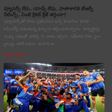
వ్యూవర్స్ లేరు.. యాడ్స్ లేవు.. పాతాళానికి టీఆర్పీ
రేటింగ్స్.. ఏంటి క్రికెట్ క్రేజ్ తగ్గిందా?
వ్యూయర్స్‌తో పాటు ప్రకటనలు ఇచ్చే కంపెనీలు కూడా
ఐపీఎల్‌పై పెడుతున్న ఖర్చును తగ్గించుకున్నాయి. అడ్వర్టైజర్ల
సంఖ్య గతంతో పోలిస్తే 31 శాతం తగ్గింది. గతేడాది 65కు పైగా
బ్రాండ్లు పోటీ పడగా, ఈసారి ఆ…
Read More
క్రీడలు
వార్తలు