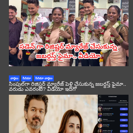
వార్తలు
సినిమా
సినిమా వార్తలు
సింపుల్‌గా రిజిస్టర్‌ మ్యారేజ్ పెళ్లి చేసుకున్న జబర్దస్త్ ఫైమా..
వరుడు ఎవరంటే? వీడియో ఇదిగో