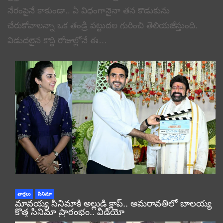
నేరంపైనే కాకుండా.. ఏ విధంగానైనా తన కొడుకును
చేరుకోవాలన్నా ఒక తండ్రి పట్టుదల గురించి తెలియజేస్తుంది.
విడుదలైన కొద్ది రోజుల్లోనే ఈ…
వార్తలు
సినిమా
మావయ్య సినిమాకి అల్లుడి క్లాప్.. అమరావతిలో బాలయ్య
కొత్త సినిమా ప్రారంభం.. వీడియో