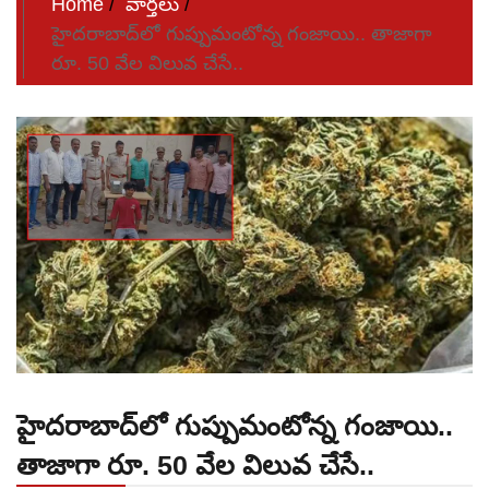
Home
వార్తలు
హైదరాబాద్‌లో గుప్పుమంటోన్న గంజాయి.. తాజాగా
రూ. 50 వేల విలువ చేసే..
హైదరాబాద్‌లో గుప్పుమంటోన్న గంజాయి..
తాజాగా రూ. 50 వేల విలువ చేసే..