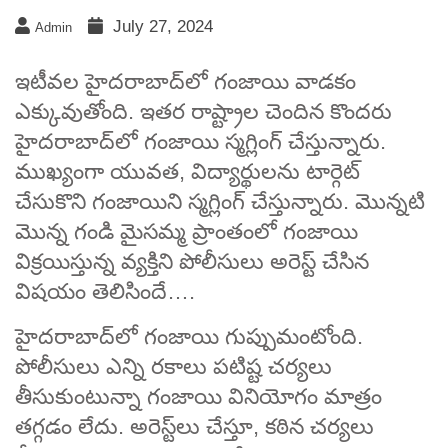
July 27, 2024
Admin
ఇటీవల హైదరాబాద్‌లో గంజాయి వాడకం
ఎక్కువుతోంది. ఇతర రాష్ట్రాల చెందిన కొందరు
హైదరాబాద్‌లో గంజాయి స్మగ్లింగ్ చేస్తున్నారు.
ముఖ్యంగా యువత, విద్యార్థులను టార్గెట్
చేసుకొని గంజాయిని స్మగ్లింగ్‌ చేస్తున్నారు. మొన్నటి
మొన్న గండి మైసమ్మ ప్రాంతంలో గంజాయి
విక్రయిస్తున్న వ్యక్తిని పోలీసులు అరెస్ట్ చేసిన
విషయం తెలిసిందే….
హైదరాబాద్‌లో గంజాయి గుప్పుమంటోంది.
పోలీసులు ఎన్ని రకాలు పటిష్ట చర్యలు
తీసుకుంటున్నా గంజాయి వినియోగం మాత్రం
తగ్గడం లేదు. అరెస్ట్‌లు చేస్తూ, కఠిన చర్యలు