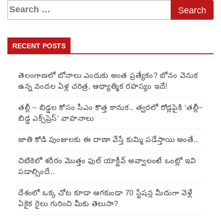
RECENT POSTS
తెలంగాణలో బోనాలు ఎందుకు అంత ప్రత్యేకం? బోనం వెనుక
ఉన్న వందల ఏళ్ల చరిత్ర, ఆధ్యాత్మిక రహస్యం ఇదే!
తల్లీ – బిడ్డల కోసం సీఎం కొత్త కానుక.. త్వరలో రోడ్లపైకి ‘తల్లీ–
బిడ్డ ఎక్స్‌ప్రెస్’ వాహనాలు
జాతి కోడి పుంజులకు ఈ దాణా వేస్తే కుమ్మి పడేస్తాయి అంతే..
చిటికెలో శరీరం మొత్తం ఫుల్ యాక్టీవ్ అవ్వాలంటే ఒంట్లో ఇవి
పడాల్సిందే..
దేశంలో ఒక్క చోట కూడా ఆగకుండా 70 స్టేషన్ల మీదుగా వెళ్లే
ఏకైక రైలు గురించి మీకు తెలుసా?