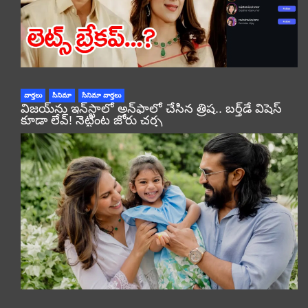
వార్తలు
సినిమా
సినిమా వార్తలు
విజయ్‌ను ఇన్‌స్టాలో అన్‌ఫాలో చేసిన త్రిష.. బర్త్‌డే విషెస్
కూడా లేవ్! నెట్టింట జోరు చర్చ