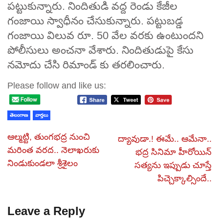
పట్టుకున్నారు. నిందితుడి వద్ద రెండు కేజీల
గంజాయి స్వాధీనం చేసుకున్నారు. పట్టుబడ్డ
గంజాయి విలువ రూ. 50 వేల వరకు ఉంటుందని
పోలీసులు అంచనా వేశారు. నిందితుడుపై కేసు
నమోదు చేసి రిమాండ్ కు తరలించారు.
Please follow and like us:
తెలంగాణ
వార్తలు
ఆల్మట్టి, తుంగభద్ర నుంచి
ద్యావుడా.! ఈమే.. ఆమేనా..
మరింత వరద.. నెలాఖరుకు
భద్ర సినిమా హీరోయిన్
నిండుకుండలా శ్రీశైలం
సత్యను ఇప్పుడు చూస్తే
పిచ్చెక్కాల్సిందే..
Leave a Reply