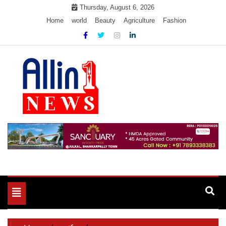
Skip
Thursday, August 6, 2026
to
Home
world
Beauty
Agriculture
Fashion
content
Allin1news
Toggle
navigation