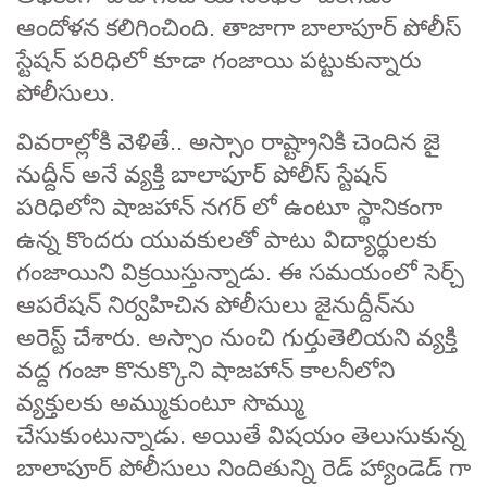
ఆందోళన కలిగించింది. తాజాగా బాలాపూర్‌ పోలీస్‌
స్టేషన్‌ పరిధిలో కూడా గంజాయి పట్టుకున్నారు
పోలీసులు.
వివరాల్లోకి వెళితే.. అస్సాం రాష్ట్రానికి చెందిన జై
నుద్దీన్ అనే వ్యక్తి బాలాపూర్ పోలీస్ స్టేషన్
పరిధిలోని షాజహాన్ నగర్ లో ఉంటూ స్థానికంగా
ఉన్న కొందరు యువకులతో పాటు విద్యార్థులకు
గంజాయిని విక్రయిస్తున్నాడు. ఈ సమయంలో సెర్చ్‌
ఆపరేషన్ నిర్వహిచిన పోలీసులు జైనుద్దీన్‌ను
అరెస్ట్ చేశారు. అస్సాం నుంచి గుర్తుతెలియని వ్యక్తి
వద్ద గంజా కొనుక్కొని షాజహాన్ కాలనీలోని
వ్యక్తులకు అమ్ముకుంటూ సొమ్ము
చేసుకుంటున్నాడు. అయితే విషయం తెలుసుకున్న
బాలాపూర్ పోలీసులు నిందితున్ని రెడ్ హ్యాండెడ్ గా