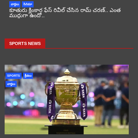
వార్తలు
సినిమా
కూతురు క్లింకార ఫేస్ రివీల్ చేసిన రామ్ చరణ్.. ఎంత
ముద్దుగా ఉందో..
SPORTS NEWS
SPORTS
క్రీడలు
వార్తలు