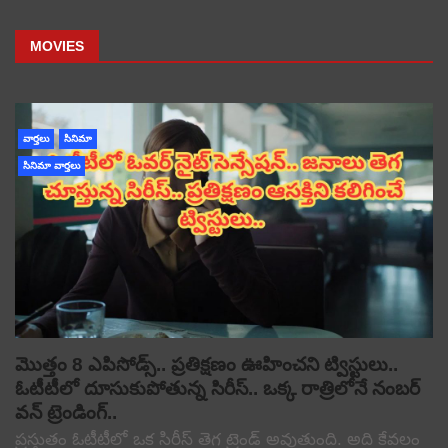
MOVIES
వార్తలు
సినిమా
సినిమా వార్తలు
మొత్తం 8 ఎపిసోడ్స్.. ప్రతిక్షణం ఊహించని ట్విస్టులు..
ఓటీటీలో దూసుకుపోతున్న సిరీస్.. ఒక్క రాత్రిలోనే నంబర్
వన్ ట్రెండింగ్..
ప్రస్తుతం ఓటీటీలో ఒక సిరీస్ తెగ ట్రెండ్ అవుతుంది. అది కేవలం