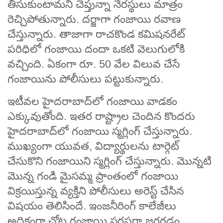
తీసుకుంటామని చెప్తున్నా నేరస్థులు మాత్రం
రెచ్చిపోతున్నారు. దర్జాగా గంజాయి రవాణ
చేస్తున్నారు. తాజాగా రాచకొండ కమిషనరేట్‌
పరిధిలో గంజాయి దందా ఒకటి వెలుగులోకి
వచ్చింది. ఏకంగా రూ. 50 వేల విలువ చేసే
గంజాయిను పోలీసులు పట్టుకున్నారు.
ఇటీవల హైదరాబాద్‌లో గంజాయి వాడకం
ఎక్కువుతోంది. ఇతర రాష్ట్రాల చెందిన కొందరు
హైదరాబాద్‌లో గంజాయి స్మగ్లింగ్ చేస్తున్నారు.
ముఖ్యంగా యువత, విద్యార్థులను టార్గెట్
చేసుకొని గంజాయిని స్మగ్లింగ్‌ చేస్తున్నారు. మొన్నటి
మొన్న గండి మైసమ్మ ప్రాంతంలో గంజాయి
విక్రయిస్తున్న వ్యక్తిని పోలీసులు అరెస్ట్ చేసిన
విషయం తెలిసిందే. ఇంజనీరింగ్ కాలేజీలు
అధికంగా చోట గంజాయి సరఫరా జరగడం