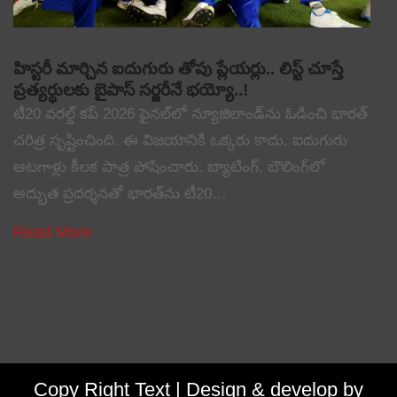
హిస్టరీ మార్చిన ఐదుగురు తోపు ప్లేయర్లు.. లిస్ట్ చూస్తే
ప్రత్యర్థులకు బైపాస్ సర్జరీనే భయ్యో..!
టీ20 వరల్డ్ కప్ 2026 ఫైనల్‌లో న్యూజిలాండ్‌ను ఓడించి భారత్
చరిత్ర సృష్టించింది. ఈ విజయానికి ఒక్కరు కాదు, ఐదుగురు
ఆటగాళ్లు కీలక పాత్ర పోషించారు. బ్యాటింగ్, బౌలింగ్‌లో
అద్భుత ప్రదర్శనతో భారత్‌ను టీ20…
Read More
Copy Right Text |
Design & develop by