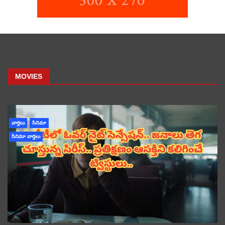
MOVIES
వార్తలు
సినిమా
సినిమా వార్తలు