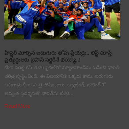
హిస్టరీ మార్చిన ఐదుగురు తోపు ప్లేయర్లు.. లిస్ట్ చూస్తే
ప్రత్యర్థులకు బైపాస్ సర్జరీనే భయ్యో..!
టీ20 వరల్డ్ కప్ 2026 ఫైనల్‌లో న్యూజిలాండ్‌ను ఓడించి భారత్
చరిత్ర సృష్టించింది. ఈ విజయానికి ఒక్కరు కాదు, ఐదుగురు
ఆటగాళ్లు కీలక పాత్ర పోషించారు. బ్యాటింగ్, బౌలింగ్‌లో
అద్భుత ప్రదర్శనతో భారత్‌ను టీ20…
Read More