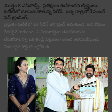
మొత్తం 8 ఎపిసోడ్స్.. ప్రతిక్షణం ఊహించని ట్విస్టులు..
ఓటీటీలో దూసుకుపోతున్న సిరీస్.. ఒక్క రాత్రిలోనే నంబర్
వన్ ట్రెండింగ్..
ప్రస్తుతం ఓటీటీలో ఒక సిరీస్ తెగ ట్రెండ్ అవుతుంది. అది కేవలం
నేరంపైనే కాకుండా.. ఏ విధంగానైనా తన కొడుకును
చేరుకోవాలన్నా ఒక తండ్రి పట్టుదల గురించి తెలియజేస్తుంది.
విడుదలైన కొద్ది రోజుల్లోనే ఈ…