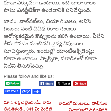
కూడా ఎక్కువగా ఉంటాయి. ఇది చాలా కాలం
పాటు ఎనర్జీటిక్‌గా ఉండడానికి పనిచేస్తుంది.
బాదం, వాల్‌నట్‌లు, చియా గింజలు, అవిసె
గింజలు వంటి వివిధ రకాల గింజలు
ఆరోగ్యకరమైన కొవ్వులను కలిగి ఉంటాయి. వీటిని
తీసుకోవడం మంచిదని వైద్య నిపుణుల
సూచిస్తున్నారు. ఇందుల్లో యాంటీఆక్సిడెంట్లు
కూడా ఉంటాయి. స్నాక్స్‌గా, సలాడ్‌లతో కూడా
వీటిని తీసుకోవచ్చు.
Please follow and like us:
LIFESTYLE
లైఫ్ స్టైల్
వార్తలు
రూ.1 లక్ష చెల్లించండి.. కారు
కారులో మంటలు.. పోలీసుల
తీసుకెళ్లండి.. 34కి.మీ మైలేజీ
విచారణలో దిమ్మతిరిగే