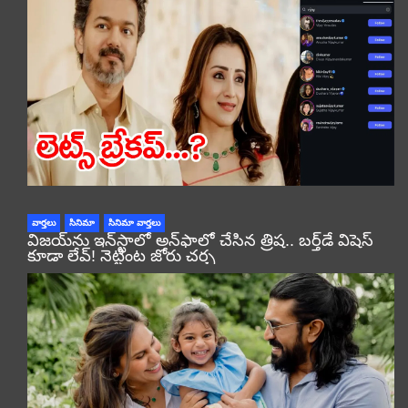
వార్తలు
సినిమా
సినిమా వార్తలు
విజయ్‌ను ఇన్‌స్టాలో అన్‌ఫాలో చేసిన త్రిష.. బర్త్‌డే విషెస్
కూడా లేవ్! నెట్టింట జోరు చర్చ