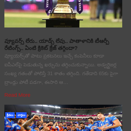
వ్యూవర్స్ లేరు.. యాడ్స్ లేవు.. పాతాళానికి టీఆర్పీ
రేటింగ్స్.. ఏంటి క్రికెట్ క్రేజ్ తగ్గిందా?
వ్యూయర్స్‌తో పాటు ప్రకటనలు ఇచ్చే కంపెనీలు కూడా
ఐపీఎల్‌పై పెడుతున్న ఖర్చును తగ్గించుకున్నాయి. అడ్వర్టైజర్ల
సంఖ్య గతంతో పోలిస్తే 31 శాతం తగ్గింది. గతేడాది 65కు పైగా
బ్రాండ్లు పోటీ పడగా, ఈసారి ఆ…
Read More
క్రీడలు
వార్తలు