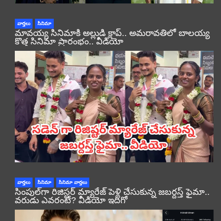
వార్తలు
సినిమా
మావయ్య సినిమాకి అల్లుడి క్లాప్.. అమరావతిలో బాలయ్య
కొత్త సినిమా ప్రారంభం.. వీడియో
వార్తలు
సినిమా
సినిమా వార్తలు
సింపుల్‌గా రిజిస్టర్‌ మ్యారేజ్ పెళ్లి చేసుకున్న జబర్దస్త్ ఫైమా..
వరుడు ఎవరంటే? వీడియో ఇదిగో