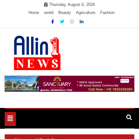
Skip
Thursday, August 6, 2026
to
Home
world
Beauty
Agriculture
Fashion
content
Allin1news
Toggle
navigation