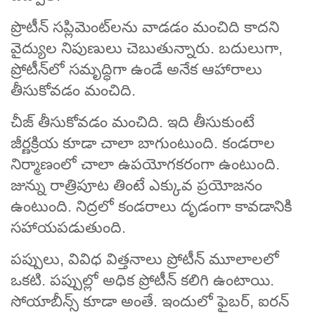
ప్రొటీన్‌ సప్లిమెంట్‌లను వాడడం మంచిది కాదని
వైద్యుల నిపుణులు చెబుతున్నారు. బదులుగా,
ప్రోటీన్‌లో సమృద్ధిగా ఉండే అనేక ఆహారాలు
తీసుకోవడం మంచిది.
చీజ్ తీసుకోవడం మంచిది. ఇది తీసుకుంటే
జీర్ణక్రియ కూడా చాలా బాగుంటుంది. కండరాల
నిర్మాణంలో చాలా ఉపయోగకరంగా ఉంటుంది.
జున్ను రాత్రిపూట తింటే ఎక్కువ ప్రయోజనం
ఉంటుంది. నిద్రలో కండరాలు దృడంగా కావడానికి
సహాయపడుతుంది.
పప్పులు, వివిధ విత్తనాలు ప్రోటీన్ మూలాలలో
ఒకటి. పప్పుల్లో అధిక ప్రోటీన్ కలిగి ఉంటాయి.
సోయాబీన్స్ కూడా అంతే. ఇందులో ఫైబర్, ఐరన్