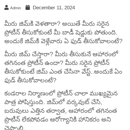
December 11, 2024
Admin
మీరు జిమ్‌కి వెళతారా? అయితే మీరు సరైన
ప్రోటీన్ తీసుకోకుంటే మీ బాడీ షెడ్డుకు పోతుంది.
అందుకే జిమ్‌కి వెళ్లేవారు ఏ ఫుడ్ తీసుకోవాలంటే?
మీరు జిమ్ చేస్తారా? మీరు తీసుకునే ఆహారంలో
తగినంత ప్రోటీన్ ఉందా? మీరు సరైన ప్రోటీన్
తీసుకోకుంటే జిమ్ ఎంత చేసినా వేస్ట్..అందుకే ఏం
ఫుడ్ తీసుకోవాలంటే?
కండరాల నిర్మాణంలో ప్రోటీన్ చాలా ముఖ్యమైన
పాత్ర పోషిస్తుంది. జిమ్‌లో వర్కవుట్ చేసి,
బరువులు ఎత్తిన తర్వాత, ఆహారంలో తగినంత
ప్రొటీన్ లేకపోవడం ఆరోగ్యానికి హానికరం అని
చెప్పాలి.