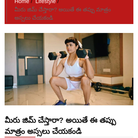
Home
Lifestyle
మీరు జిమ్ చేస్తారా? అయితే ఈ తప్పు మాత్రం
అస్సలు చేయకండి
మీరు జిమ్ చేస్తారా? అయితే ఈ తప్పు
మాత్రం అస్సలు చేయకండి