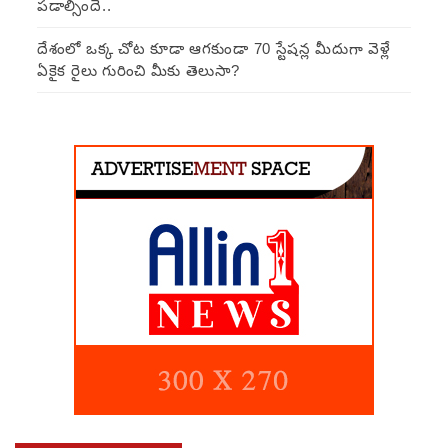
పడాల్సిందే..
దేశంలో ఒక్క చోట కూడా ఆగకుండా 70 స్టేషన్ల మీదుగా వెళ్లే
ఏకైక రైలు గురించి మీకు తెలుసా?