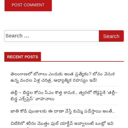
RECENT POSTS
తెలంగాణలో బోనాలు ఎందుకు అంత ప్రత్యేకం? బోనం వెనుక
ఉన్న వందల ఏళ్ల చరిత్ర, ఆధ్యాత్మిక రహస్యం ఇదే!
తల్లీ – బిడ్డల కోసం సీఎం కొత్త కానుక.. త్వరలో రోడ్లపైకి ‘తల్లీ–
బిడ్డ ఎక్స్‌ప్రెస్’ వాహనాలు
జాతి కోడి పుంజులకు ఈ దాణా వేస్తే కుమ్మి పడేస్తాయి అంతే..
చిటికెలో శరీరం మొత్తం ఫుల్ యాక్టీవ్ అవ్వాలంటే ఒంట్లో ఇవి