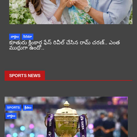
వార్తలు
సినిమా
కూతురు క్లింకార ఫేస్ రివీల్ చేసిన రామ్ చరణ్.. ఎంత
ముద్దుగా ఉందో..
SPORTS NEWS
SPORTS
క్రీడలు
వార్తలు