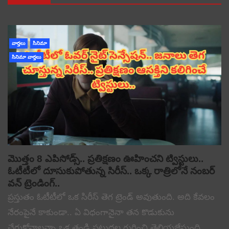
వార్తలు
సినిమా
సినిమా వార్తలు
మొత్తం 8 ఎపిసోడ్స్.. ప్రతిక్షణం ఊహించని ట్విస్టులు..
ఓటీటీలో దూసుకుపోతున్న సిరీస్.. ఒక్క రాత్రిలోనే నంబర్
వన్ ట్రెండింగ్..
ప్రస్తుతం ఓటీటీలో ఒక సిరీస్ తెగ ట్రెండ్ అవుతుంది. అది కేవలం
నేరంపైనే కాకుండా.. ఏ విధంగానైనా తన కొడుకును
చేరుకోవాలన్నా ఒక తండ్రి పట్టుదల గురించి తెలియజేస్తుంది.