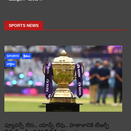
SPORTS NEWS
SPORTS
క్రీడలు
వార్తలు
వ్యూవర్స్ లేరు.. యాడ్స్ లేవు.. పాతాళానికి టీఆర్పీ