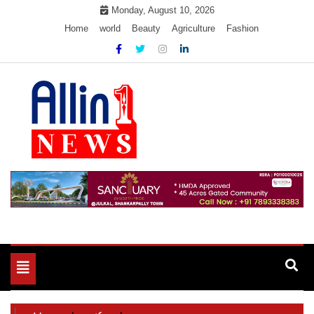
Skip
Monday, August 10, 2026
to
Home
world
Beauty
Agriculture
Fashion
content
Allin1news
Toggle
navigation