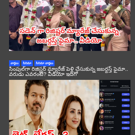
వార్తలు
సినిమా
సినిమా వార్తలు
సింపుల్‌గా రిజిస్టర్‌ మ్యారేజ్ పెళ్లి చేసుకున్న జబర్దస్త్ ఫైమా..
వరుడు ఎవరంటే? వీడియో ఇదిగో