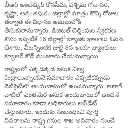
బీఆర్‌ అంబేడ్కర్‌ కోనసీమ, పశ్చిమ గోదావరి,
కృష్ణా, అనంతపురం జిల్లాల్లో మాత్రం కొన్ని రోజుల
తర్వాత ఈ విధానం అమలులోకి
తీసుకురానున్నారు. డిజిటల్‌ చెల్లింపుల స్వీకరణ
కోసం ఇప్పటికే 16 జిల్లాల్లో బ్యాంకు ఖాతాలు ఓపెన్‌
చేశారు. వీటన్నింటికి జులై 8న ఆయా బ్యాంకులు
క్యూఆర్‌ కోడ్‌ మంజూరు చేయనున్నాయి.
రాష్ట్రంలో ఎక్కడెక్కడ ఇసుక నిల్వ
కేంద్రాలున్నాయనే సమాచారం ఎప్పటికప్పుడు
వెబ్‌సైట్‌లో అందుబాటులో ఉంచనున్నారు. అలాగే
వాటిలో ఎంతమేర ఇసుక అందుబాటులో ఉందనే
సమాచారం కూడా అధికారులు అప్‌డేట్‌
చేస్తుంటారు. ఇందుకు సంబంధించి పూర్తి
వివరాలను రాష్ట్ర గనుల శాఖ ఆదివారం నుంచే