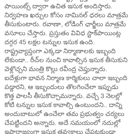
పాయింట్స్ ద్వారా ఉచిత ఇసుక అందిస్తారు.
నిర్వహణ ఖర్చుల కోసం నామినల్ ధరలు మాత్రమే
తీసుకుంటారు. రవాణా, లోడింగ్ ఛార్జీలు మాత్రమే
వసూలు చేస్తారు. ప్రస్తుతం వివిధ స్టాక్‌పాయింట్ల
దగ్గర 45 లక్షల టన్నుల ఇసుక ఉంది.
రాష్ట్రవ్యాప్తంగా ఎక్కడా నిర్మాణాలకు ఇబ్బంది
లేకుండా.. రీచ్‌ల నుంచి కావాల్సిన ఇసుక తీసుకుని
వెళ్లొచ్చని మంత్రి కొల్లు రవీంద్ర చెప్తున్నారు.
ఐదేళ్లుగా భావన నిర్మాణ కార్మికులు చాలా ఇబ్బంది
పడ్డారని, ఆ ఇబ్బందులు తొలగించేలా ఇప్పుడు
కొత్త పాలసీ తీసుకొచ్చామన్నారు. వచ్చే 3 నెలల్లో
కోటి టన్నుల ఇసుక కావాల్సి ఉంటుందని.. దాన్ని
అందుబాటులో ఉంచేలా తమ ప్రభుత్వం చర్యలు
చేపట్టిందని అన్నారు. అదే సమయంలో నదుల్లో
ఇష్టారాజ్యంగా ఇసుక తవ్వకాలు చేపట్టకుండా