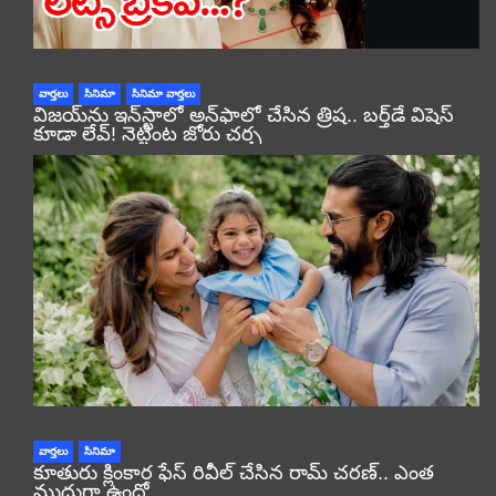
వార్తలు
సినిమా
సినిమా వార్తలు
విజయ్‌ను ఇన్‌స్టాలో అన్‌ఫాలో చేసిన త్రిష.. బర్త్‌డే విషెస్
కూడా లేవ్! నెట్టింట జోరు చర్చ
వార్తలు
సినిమా
కూతురు క్లింకార ఫేస్ రివీల్ చేసిన రామ్ చరణ్.. ఎంత
ముద్దుగా ఉందో..