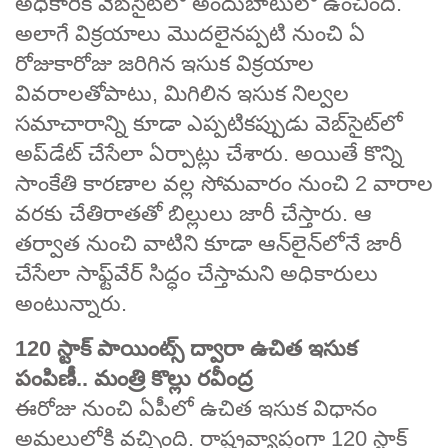
అధికారిక వెబ్‌సైట్‌లో అందుబాటులో ఉంచింది.
అలాగే విక్రయాలు మొదలైనప్పటి నుంచి ఏ
రోజుకారోజు జరిగిన ఇసుక విక్రయాల
వివరాలతోపాటు, మిగిలిన ఇసుక నిల్వల
సమాచారాన్ని కూడా ఎప్పటికప్పుడు వెబ్‌సైట్‌లో
అప్‌డేట్ చేసేలా ఏర్పాట్లు చేశారు. అయితే కొన్ని
సాంకేతి కారణాల వల్ల సోమవారం నుంచి 2 వారాల
వరకు చేతిరాతతో బిల్లులు జారీ చేస్తారు. ఆ
తర్వాత నుంచి వాటిని కూడా ఆన్‌లైన్‌లోనే జారీ
చేసేలా సాఫ్ట్‌వేర్‌ సిద్ధం చేస్తామని అధికారులు
అంటున్నారు.
120 స్టాక్ పాయింట్స్ ద్వారా ఉచిత ఇసుక
పంపిణీ.. మంత్రి కొల్లు రవీంద్ర
ఈరోజు నుంచి ఏపీలో ఉచిత ఇసుక విధానం
అమలులోకి వచ్చింది. రాష్ట్రవ్యాప్తంగా 120 స్టాక్