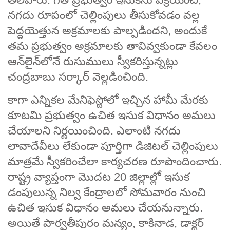
నగదు రూపంలో చెల్లింపులు తీసుకోవడం వల్ల
పెద్దయెత్తున అక్రమాలకు పాల్పడిందని, అందుకే
తమ ప్రభుత్వం అక్రమాలకు తావివ్వకుండా కేవలం
ఆన్‌లైన్‌లోనే రుసుములు స్వీకరిస్తున్నట్లు
చంద్రబాబు సర్కార్‌ వెల్లడించింది.
కాగా ఎన్నికల మేనిఫెస్టోలో ఇచ్చిన హామీ మేరకు
కూటమి ప్రభుత్వం ఉచిత ఇసుక విధానం అమలు
చేయాలని నిర్ణయించింది. ఎలాంటి నగదు
లావాదేవీలు లేకుండా పూర్తిగా డిజిటల్‌ చెల్లింపులు
మాత్రమే స్వీకరించేలా కార్యచరణ రూపొందించారు.
రాష్ట్ర వ్యాప్తంగా మొదట 20 జిల్లాల్లో ఇసుక
డంపులున్న నిల్వ కేంద్రాలలో సోమవారం నుంచి
ఉచిత ఇసుక విధానం అమలు చేయనున్నారు.
అయితే పార్వతీపురం మన్యం, కాకినాడ, డాక్టర్‌