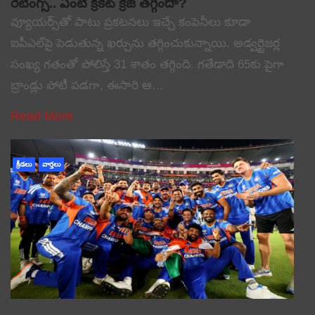
రేటింగ్స్.. ఏంటి క్రికెట్ క్రేజ్ తగ్గిందా?
వ్యూయర్స్‌తో పాటు ప్రకటనలు ఇచ్చే కంపెనీలు కూడా
ఐపీఎల్‌పై పెడుతున్న ఖర్చును తగ్గించుకున్నాయి. అడ్వర్టైజర్ల
సంఖ్య గతంతో పోలిస్తే 31 శాతం తగ్గింది. గతేడాది 65కు పైగా
బ్రాండ్లు పోటీ పడగా, ఈసారి ఆ…
Read More
క్రీడలు
వార్తలు