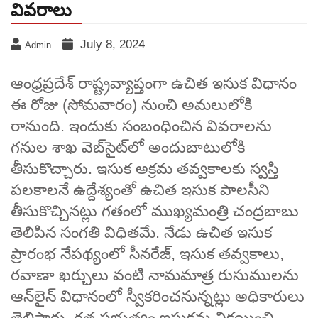
వివరాలు
July 8, 2024
Admin
ఆంధ్రప్రదేశ్‌ రాష్ట్రవ్యాప్తంగా ఉచిత ఇసుక విధానం
ఈ రోజు (సోమవారం) నుంచి అమలులోకి
రానుంది. ఇందుకు సంబంధించిన వివరాలను
గనుల శాఖ వెబ్‌సైట్‌లో అందుబాటులోకి
తీసుకొచ్చారు. ఇసుక అక్రమ తవ్వకాలకు స్వస్తి
పలకాలనే ఉద్దేశ్యంతో ఉచిత ఇసుక పాలసీని
తీసుకొచ్చినట్లు గతంలో ముఖ్యమంత్రి చంద్రబాబు
తెలిపిన సంగతి విధితమే. నేడు ఉచిత ఇసుక
ప్రారంభ నేపథ్యంలో సీనరేజ్, ఇసుక తవ్వకాలు,
రవాణా ఖర్చులు వంటి నామమాత్ర రుసుములను
ఆన్‌లైన్‌ విధానంలో స్వీకరించనున్నట్లు అధికారులు
తెలిపారు. గత ప్రభుత్వం ఇసుకను విక్రయించి,