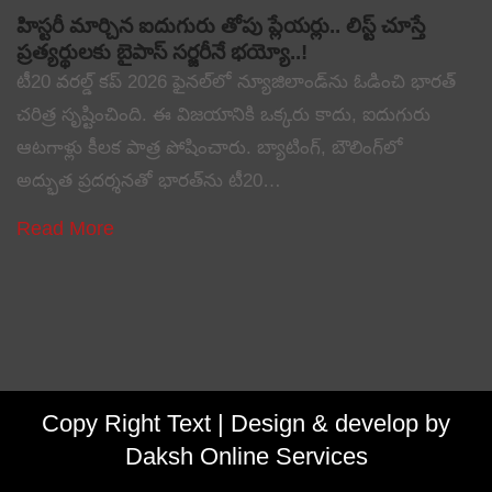
హిస్టరీ మార్చిన ఐదుగురు తోపు ప్లేయర్లు.. లిస్ట్ చూస్తే
ప్రత్యర్థులకు బైపాస్ సర్జరీనే భయ్యో..!
టీ20 వరల్డ్ కప్ 2026 ఫైనల్‌లో న్యూజిలాండ్‌ను ఓడించి భారత్
చరిత్ర సృష్టించింది. ఈ విజయానికి ఒక్కరు కాదు, ఐదుగురు
ఆటగాళ్లు కీలక పాత్ర పోషించారు. బ్యాటింగ్, బౌలింగ్‌లో
అద్భుత ప్రదర్శనతో భారత్‌ను టీ20…
Read More
Copy Right Text |
Design & develop by
Daksh Online Services