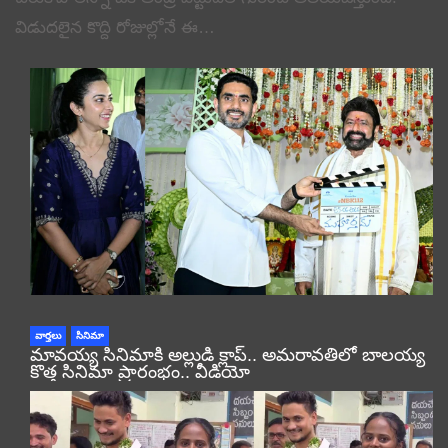
విడుదలైన కొద్ది రోజుల్లోనే ఈ…
వార్తలు
సినిమా
మావయ్య సినిమాకి అల్లుడి క్లాప్.. అమరావతిలో బాలయ్య
కొత్త సినిమా ప్రారంభం.. వీడియో