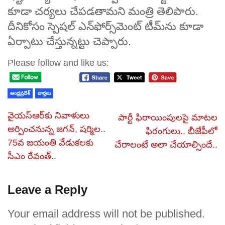
కూడా చర్యలు చేపడతామని మంత్రి తెలిపారు.
దీనికోసం స్పెషల్ ఎన్‌ఫోర్స్‌మెంట్‌ టీమ్‌ను కూడా
ఏర్పాటు చేస్తున్నట్టు చెప్పారు.
Please follow and like us:
ఆంధ్రప్రదేశ్
వార్తలు
వైయస్ఆర్‎కు నివాళులు
పార్టీ ఫిరాయింపులపై మాటల
అర్పించనున్న జగన్, షర్మిల..
ఫిరంగులు.. బీజేపీలో
75వ జయంతి వేడుకలకు
చేరాలంటే అలా చేయాల్సిందే..
సీఎం రేవంత్..
Leave a Reply
Your email address will not be published.