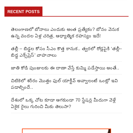
RECENT POSTS
తెలంగాణలో బోనాలు ఎందుకు అంత ప్రత్యేకం? బోనం వెనుక
ఉన్న వందల ఏళ్ల చరిత్ర, ఆధ్యాత్మిక రహస్యం ఇదే!
తల్లీ – బిడ్డల కోసం సీఎం కొత్త కానుక.. త్వరలో రోడ్లపైకి ‘తల్లీ–
బిడ్డ ఎక్స్‌ప్రెస్’ వాహనాలు
జాతి కోడి పుంజులకు ఈ దాణా వేస్తే కుమ్మి పడేస్తాయి అంతే..
చిటికెలో శరీరం మొత్తం ఫుల్ యాక్టీవ్ అవ్వాలంటే ఒంట్లో ఇవి
పడాల్సిందే..
దేశంలో ఒక్క చోట కూడా ఆగకుండా 70 స్టేషన్ల మీదుగా వెళ్లే
ఏకైక రైలు గురించి మీకు తెలుసా?