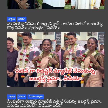
వార్తలు
సినిమా
మావయ్య సినిమాకి అల్లుడి క్లాప్.. అమరావతిలో బాలయ్య
కొత్త సినిమా ప్రారంభం.. వీడియో
వార్తలు
సినిమా
సినిమా వార్తలు
సింపుల్‌గా రిజిస్టర్‌ మ్యారేజ్ పెళ్లి చేసుకున్న జబర్దస్త్ ఫైమా..
వరుడు ఎవరంటే? వీడియో ఇదిగో