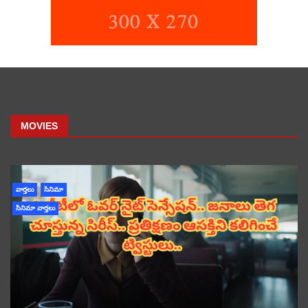
MOVIES
వార్తలు
సినిమా
సినిమా వార్తలు