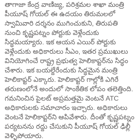
తాగాజా కేంద్ర వాణిజ్య, పరిశ్రమల శాఖా మంత్రి
పీయూష్ గోయల్ ఈ ఉదయం తిరుమలలో
స్వామివారి దర్శనం ముగించుకుని, తిరుపతి
నుంచి కృష్ణపట్నం పోర్టుకు వెళ్లేందుకు
సిద్ధమయ్యారు. ఇక ఆయన ఎయిర్‌ పోర్టుకు
వెళ్లేందుకు అధికారులు సీఎం, ఇతర ప్రముఖులు
వినియోగించే రాష్ట్ర ప్రభుత్వ హెలికాప్టర్‌ను సిద్ధం
చేశారు. ఇక బయల్దేరేందుకు సిద్ధమైన మంత్రి
హెలికాప్టర్ ఎక్కారు. హెలికాప్టర్‌ గాల్లోకి ఎగిరే
తరుణంలోనే అందులో సాంకేతిక లోపం తలెత్తింది.
గమనించిన పైలట్ అప్రమత్తమై వెంటనే ATC
అధికారులకు సమాచారం ఇచ్చారు. అధికారులు
వెంటనే హెలికాప్టర్‌ని ఆపివేశారు. దీంతో కృష్ణపట్నం
పర్యటనను రద్దు చేసుకుని పీయూష్ గోయల్ ఢిల్లీ
వెళ్ళిపోయారు.