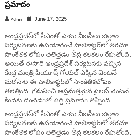
ప్రమాదం
June 17, 2025
Admin
ఆంధ్రప్రదేశ్‌లో సీఎంతో పాటు వీఐపీలు జిల్లాల
పర్యటనలకు ఉపయోగించే హెలికాప్టర్‌లో తరచూ
సాంకేతిక లోపం తలెత్తడం తీవ్ర కలకలం రేపుతోంది.
అయితే ఈసారి ఆంధ్రప్రదేశ్ పర్యటనకు వచ్చిన
కేంద్ర మంత్రి పీయూష్ గోయల్ ఎక్కిన వెంటనే
మరోసారి ఈ హెలికాప్టర్‌లో సాంకేతికలోపం
తలెత్తింది. గమనించి అప్రమత్తమైన పైలట్‌ వెంటనే
కిందకు దించడంతో పెద్ద ప్రమాదం తప్పింది.
ఆంధ్రప్రదేశ్‌లో సీఎంతో పాటు వీఐపీలు జిల్లాల
పర్యటనలకు ఉపయోగించే హెలికాప్టర్‌లో తరచూ
సాంకేతిక లోపం తలెత్తడం తీవ్ర కలకలం రేపుతోంది.