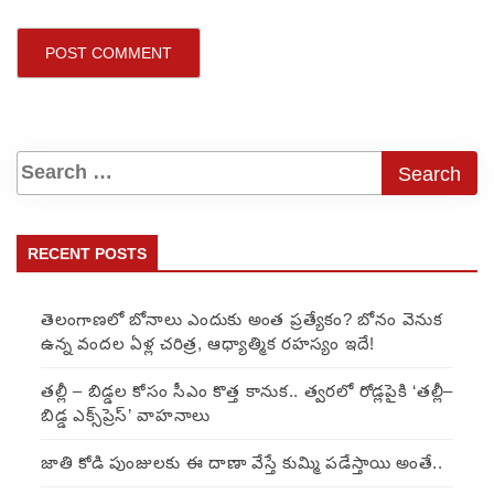
RECENT POSTS
తెలంగాణలో బోనాలు ఎందుకు అంత ప్రత్యేకం? బోనం వెనుక
ఉన్న వందల ఏళ్ల చరిత్ర, ఆధ్యాత్మిక రహస్యం ఇదే!
తల్లీ – బిడ్డల కోసం సీఎం కొత్త కానుక.. త్వరలో రోడ్లపైకి ‘తల్లీ–
బిడ్డ ఎక్స్‌ప్రెస్’ వాహనాలు
జాతి కోడి పుంజులకు ఈ దాణా వేస్తే కుమ్మి పడేస్తాయి అంతే..