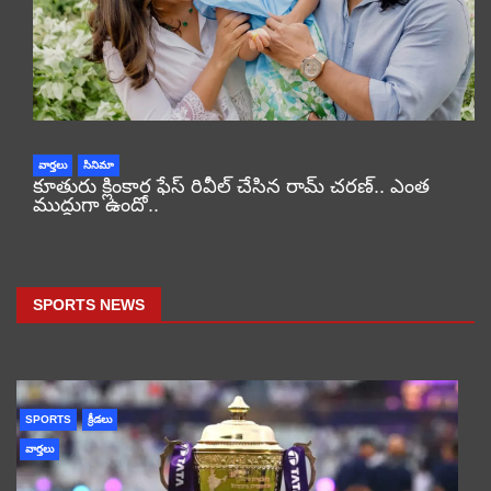
వార్తలు
సినిమా
కూతురు క్లింకార ఫేస్ రివీల్ చేసిన రామ్ చరణ్.. ఎంత
ముద్దుగా ఉందో..
SPORTS NEWS
SPORTS
క్రీడలు
వార్తలు