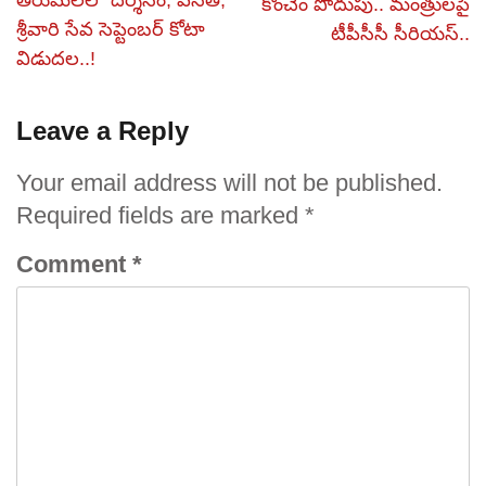
కొంచెం పొదుపు.. మంత్రులపై
శ్రీవారి సేవ సెప్టెంబర్ కోటా
టీపీసీసీ సీరియస్‌..
విడుదల..!
Leave a Reply
Your email address will not be published.
Required fields are marked
*
Comment
*