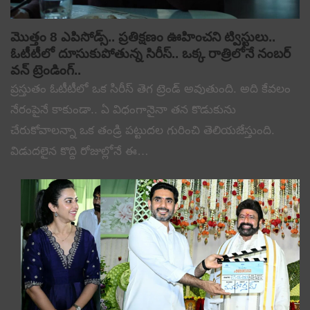
మొత్తం 8 ఎపిసోడ్స్.. ప్రతిక్షణం ఊహించని ట్విస్టులు..
ఓటీటీలో దూసుకుపోతున్న సిరీస్.. ఒక్క రాత్రిలోనే నంబర్
వన్ ట్రెండింగ్..
ప్రస్తుతం ఓటీటీలో ఒక సిరీస్ తెగ ట్రెండ్ అవుతుంది. అది కేవలం
నేరంపైనే కాకుండా.. ఏ విధంగానైనా తన కొడుకును
చేరుకోవాలన్నా ఒక తండ్రి పట్టుదల గురించి తెలియజేస్తుంది.
విడుదలైన కొద్ది రోజుల్లోనే ఈ…