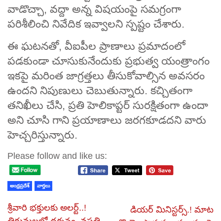
వాడొచ్చా, వద్దా అన్న విషయంపై సమగ్రంగా
పరిశీలించి నివేదిక ఇవ్వాలని స్పష్టం చేశారు.
ఈ ఘటనతో, వీఐపీల ప్రాణాలు ప్రమాదంలో
పడకుండా చూసుకునేందుకు ప్రభుత్వ యంత్రాంగం
ఇకపై మరింత జాగ్రత్తలు తీసుకోవాల్సిన అవసరం
ఉందని నిపుణులు చెబుతున్నారు. కచ్చితంగా
తనిఖీలు చేసి, ప్రతి హెలికాప్టర్ సురక్షితంగా ఉందా
అని చూసి గాని ప్రయాణాలు జరగకూడదని వారు
హెచ్చరిస్తున్నారు.
Please follow and like us:
ఆంధ్రప్రదేశ్
వార్తలు
శ్రీవారి భక్తులకు అలర్ట్‌..!
డియర్ మినిస్టర్స్‌.! మాట
తిరుమలలో దర్శనం, వసతి,