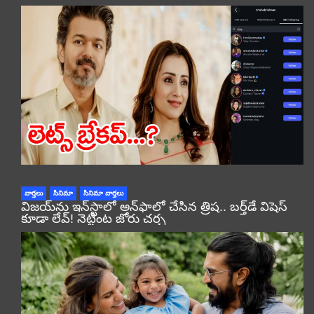
వార్తలు
సినిమా
సినిమా వార్తలు
విజయ్‌ను ఇన్‌స్టాలో అన్‌ఫాలో చేసిన త్రిష.. బర్త్‌డే విషెస్
కూడా లేవ్! నెట్టింట జోరు చర్చ