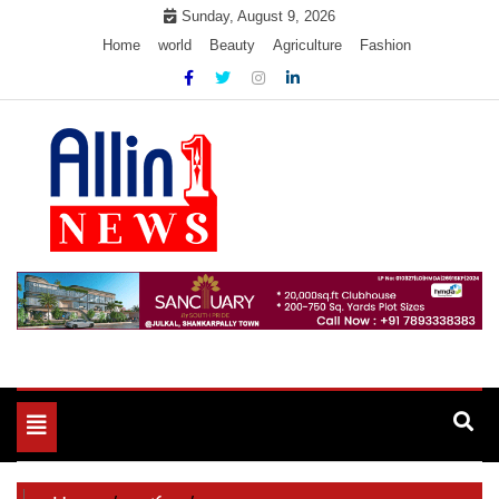
Skip
Sunday, August 9, 2026
to
Home
world
Beauty
Agriculture
Fashion
content
Allin1news
Toggle
navigation