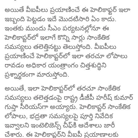
అయితే వీఐపీలు ప్రయాణించే ఈ హెలికాఫ్టర్ ఇలా
ఇబ్బంది పెట్టడం ఇదే మొదటిసారి ఏం కాదు.
ఇంతకు ముందు సీఎం పర్యటనల్లోనూ ఈ
హెలికాప్టర్‌లో ఇలాగే కొన్ని సార్లు సాంకేతిక
సమస్యలు తలెత్తినట్టు తెలుస్తోంది. వీఐపీలు
ప్రయాణించే హెలికాప్టర్‌లో ఇలా తరచూ లోపాలు
రావడం అధికార యంత్రాంగం చిత్తశుద్ధిని
ప్రశ్నార్థకంగా మారుస్తోంది.
అయితే, ఇలా హెలికాప్టర్‌లో తరచూ సాంకేతిక
సమస్యలు తలెత్తడంపై రాష్ట్ర డీజీపీ హరీష్ కుమార్
గుప్తా సీరియస్‌గా అయ్యారు. హెలికాప్టర్ సాంకేతిక
లోపాలు, భద్రతా సమస్యలపై పూర్తి నివేదిక
ఇవ్వాలని ఇంటెలిజెన్స్ చీఫ్‌కి ఆదేశాలు జారీ
చేశారు. ఈ హెలికాప్టర్‌ని వీఐపీ ప్రయాణాలకు