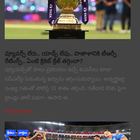
వ్యూవర్స్ లేరు.. యాడ్స్ లేవు.. పాతాళానికి టీఆర్పీ
రేటింగ్స్.. ఏంటి క్రికెట్ క్రేజ్ తగ్గిందా?
వ్యూయర్స్‌తో పాటు ప్రకటనలు ఇచ్చే కంపెనీలు కూడా
ఐపీఎల్‌పై పెడుతున్న ఖర్చును తగ్గించుకున్నాయి. అడ్వర్టైజర్ల
సంఖ్య గతంతో పోలిస్తే 31 శాతం తగ్గింది. గతేడాది 65కు పైగా
బ్రాండ్లు పోటీ పడగా, ఈసారి ఆ…
Read More
క్రీడలు
వార్తలు