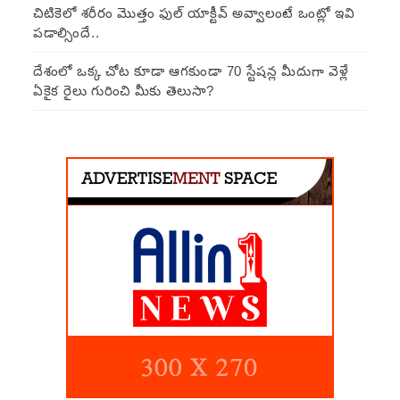
చిటికెలో శరీరం మొత్తం ఫుల్ యాక్టీవ్ అవ్వాలంటే ఒంట్లో ఇవి
పడాల్సిందే..
దేశంలో ఒక్క చోట కూడా ఆగకుండా 70 స్టేషన్ల మీదుగా వెళ్లే
ఏకైక రైలు గురించి మీకు తెలుసా?