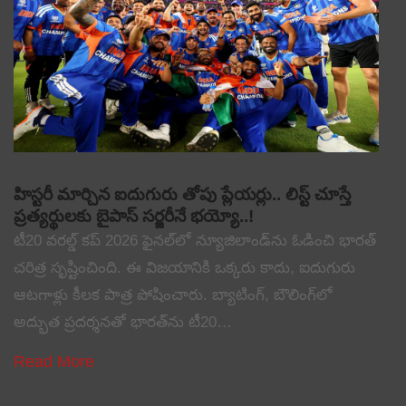
హిస్టరీ మార్చిన ఐదుగురు తోపు ప్లేయర్లు.. లిస్ట్ చూస్తే
ప్రత్యర్థులకు బైపాస్ సర్జరీనే భయ్యో..!
టీ20 వరల్డ్ కప్ 2026 ఫైనల్‌లో న్యూజిలాండ్‌ను ఓడించి భారత్
చరిత్ర సృష్టించింది. ఈ విజయానికి ఒక్కరు కాదు, ఐదుగురు
ఆటగాళ్లు కీలక పాత్ర పోషించారు. బ్యాటింగ్, బౌలింగ్‌లో
అద్భుత ప్రదర్శనతో భారత్‌ను టీ20…
Read More