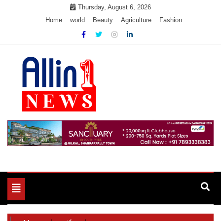
Skip
Thursday, August 6, 2026
to
Home
world
Beauty
Agriculture
Fashion
content
Allin1news
Toggle
navigation