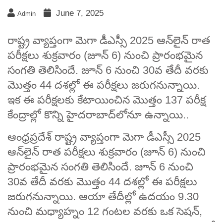
June 7, 2025
Admin
రాష్ట్ర వ్యాప్తంగా మెగా డీఎస్సీ 2025 ఆన్‌లైన్‌ రాత
పరీక్షలు శుక్రవారం (జూన్‌ 6) నుంచి ప్రారంభమైన
సంగతి తెలిసిందే. జూన్‌ 6 నుంచి 30వ తేదీ వరకు
మొత్తం 44 దశల్లో ఈ పరీక్షలు జరుగనున్నాయి.
ఇక ఈ పరీక్షలకు కేటాయించిన మొత్తం 137 పరీక్ష
కేంద్రాల్లో కొన్ని హైదరాబాద్‌లోనూ ఉన్నాయి..
ఆంధ్రప్రదేశ్ రాష్ట్ర వ్యాప్తంగా మెగా డీఎస్సీ 2025
ఆన్‌లైన్‌ రాత పరీక్షలు శుక్రవారం (జూన్‌ 6) నుంచి
ప్రారంభమైన సంగతి తెలిసిందే. జూన్‌ 6 నుంచి
30వ తేదీ వరకు మొత్తం 44 దశల్లో ఈ పరీక్షలు
జరుగనున్నాయి. ఆయా తేదీల్లో ఉదయం 9.30
నుంచి మధ్యాహ్నం 12 గంటల వరకు ఒక సెషన్‌,