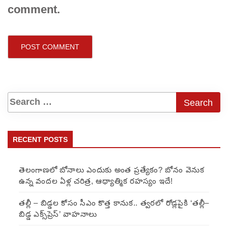
comment.
RECENT POSTS
తెలంగాణలో బోనాలు ఎందుకు అంత ప్రత్యేకం? బోనం వెనుక
ఉన్న వందల ఏళ్ల చరిత్ర, ఆధ్యాత్మిక రహస్యం ఇదే!
తల్లీ – బిడ్డల కోసం సీఎం కొత్త కానుక.. త్వరలో రోడ్లపైకి ‘తల్లీ–
బిడ్డ ఎక్స్‌ప్రెస్’ వాహనాలు