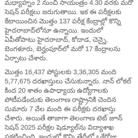
మధ్యాహ్నం 2 నుంచి సాయంత్రం 4.30 వరకు మరో
సెషన్‌ పరీక్షలు జరుగుతాయి. ఇక ఈ పరీక్షలకు
కేటాయించిన మొత్తం 137 పరీక్ష కేంద్రాల్లో కొన్ని
హైదరాబాద్‌లోనూ ఉన్నాయి. ఇందులో
ఏపీతోపాటు హైదరాబాద్, కోదాడ, చెన్నై,
బెంగళూరు, బెర్హంపూర్‌లో మరో 17 కేంద్రాలను
ఏర్పాటు చేశారు.
మొత్తం 16,437 పోస్టులకు 3,36,305 మంది
5,77,675 దరఖాస్తులు చేసుకున్నారు. నాన్‌ లోకల్‌
కింద 20 శాతం ఉపాధ్యాయ ఉద్యోగాలకు
పోటీపడేందుకు తెలంగాణ రాష్ట్రానికి చెందిన
సుమారు 7 వేల మంది ఈ పరీక్షకు దరఖాస్తు
చేశారు. అయితే తాజాగా తెలంగాణ టెట్ జూన్‌
సెషన్ 2025 పరీక్షల షెడ్యూల్‌ను విద్యాశాఖ
ప్రకటించింది. ఇందులో కొన్ని తేదీల్లో ఒకేరోజు