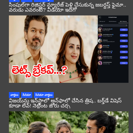
సింపుల్‌గా రిజిస్టర్‌ మ్యారేజ్ పెళ్లి చేసుకున్న జబర్దస్త్ ఫైమా..
వరుడు ఎవరంటే? వీడియో ఇదిగో
వార్తలు
సినిమా
సినిమా వార్తలు
విజయ్‌ను ఇన్‌స్టాలో అన్‌ఫాలో చేసిన త్రిష.. బర్త్‌డే విషెస్
కూడా లేవ్! నెట్టింట జోరు చర్చ