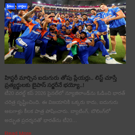
క్రీడలు
వార్తలు
హిస్టరీ మార్చిన ఐదుగురు తోపు ప్లేయర్లు.. లిస్ట్ చూస్తే
ప్రత్యర్థులకు బైపాస్ సర్జరీనే భయ్యో..!
టీ20 వరల్డ్ కప్ 2026 ఫైనల్‌లో న్యూజిలాండ్‌ను ఓడించి భారత్
చరిత్ర సృష్టించింది. ఈ విజయానికి ఒక్కరు కాదు, ఐదుగురు
ఆటగాళ్లు కీలక పాత్ర పోషించారు. బ్యాటింగ్, బౌలింగ్‌లో
అద్భుత ప్రదర్శనతో భారత్‌ను టీ20…
Read More