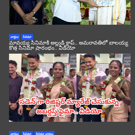
వార్తలు
సినిమా
మావయ్య సినిమాకి అల్లుడి క్లాప్.. అమరావతిలో బాలయ్య
కొత్త సినిమా ప్రారంభం.. వీడియో
వార్తలు
సినిమా
సినిమా వార్తలు