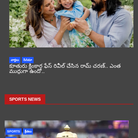
వార్తలు
సినిమా
కూతురు క్లింకార ఫేస్ రివీల్ చేసిన రామ్ చరణ్.. ఎంత
ముద్దుగా ఉందో..
SPORTS NEWS
SPORTS
క్రీడలు