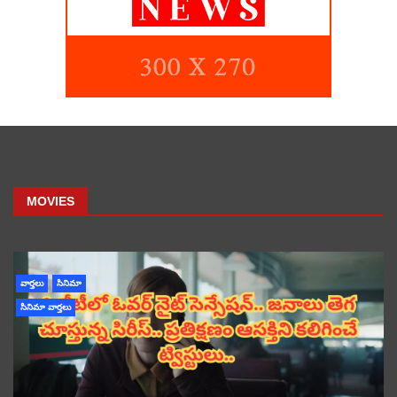
MOVIES
వార్తలు
సినిమా
సినిమా వార్తలు