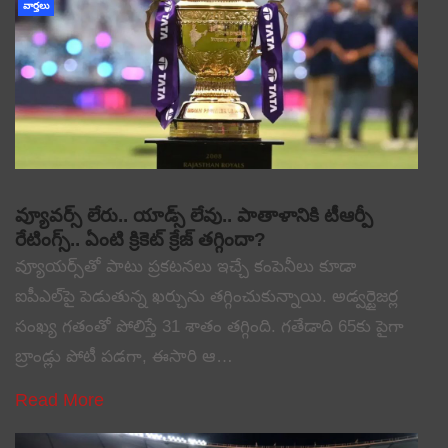
వార్తలు
వ్యూవర్స్ లేరు.. యాడ్స్ లేవు.. పాతాళానికి టీఆర్పీ
రేటింగ్స్.. ఏంటి క్రికెట్ క్రేజ్ తగ్గిందా?
వ్యూయర్స్‌తో పాటు ప్రకటనలు ఇచ్చే కంపెనీలు కూడా
ఐపీఎల్‌పై పెడుతున్న ఖర్చును తగ్గించుకున్నాయి. అడ్వర్టైజర్ల
సంఖ్య గతంతో పోలిస్తే 31 శాతం తగ్గింది. గతేడాది 65కు పైగా
బ్రాండ్లు పోటీ పడగా, ఈసారి ఆ…
Read More