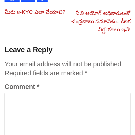
మీరు e-KYC ఎలా చేయాలి?
నీతి ఆయోగ్‌ అధికారులతో
చంద్రబాబు సమావేశం.. కీలక
నిర్ణయాలు ఇవే!
Leave a Reply
Your email address will not be published.
Required fields are marked
*
Comment
*