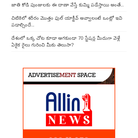
జాతి కోడి పుంజులకు ఈ దాణా వేస్తే కుమ్మి పడేస్తాయి అంతే..
చిటికెలో శరీరం మొత్తం ఫుల్ యాక్టీవ్ అవ్వాలంటే ఒంట్లో ఇవి
పడాల్సిందే..
దేశంలో ఒక్క చోట కూడా ఆగకుండా 70 స్టేషన్ల మీదుగా వెళ్లే
ఏకైక రైలు గురించి మీకు తెలుసా?