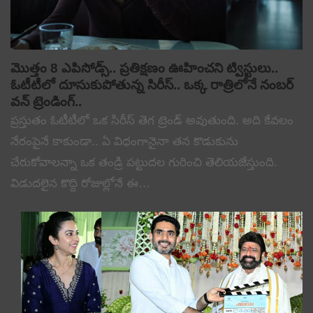
మొత్తం 8 ఎపిసోడ్స్.. ప్రతిక్షణం ఊహించని ట్విస్టులు..
ఓటీటీలో దూసుకుపోతున్న సిరీస్.. ఒక్క రాత్రిలోనే నంబర్
వన్ ట్రెండింగ్..
ప్రస్తుతం ఓటీటీలో ఒక సిరీస్ తెగ ట్రెండ్ అవుతుంది. అది కేవలం
నేరంపైనే కాకుండా.. ఏ విధంగానైనా తన కొడుకును
చేరుకోవాలన్నా ఒక తండ్రి పట్టుదల గురించి తెలియజేస్తుంది.
విడుదలైన కొద్ది రోజుల్లోనే ఈ…