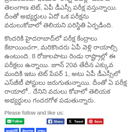
తెలంగాణ టెట్‌, ఏపీ డీఎస్సీ పరీక్ష వస్తున్నాయి.
దీంతో అభ్యర్థులు ఏదో ఒక పరీక్షను
వదులుకోవాలో తెలియని పరిస్థితి ఏర్పడింది.
కొందరికి హైదరాబాద్‌లో పరీక్ష కేంద్రాలు
కేటాయించగా, మరికొందరు ఏపీ వెళ్లి రాయాల్సి
ఉంటుంది. 8 రోజులపాటు రెండు రాష్ట్రాల్లో ఈ
పరీక్షలు ఉన్నాయి. జూన్‌ 20వ తేదీన ఎక్కువ
మందికి ఇటు టెట్‌ పేపర్‌ 1, అటు ఏపీ డీఎస్సీలో
ఎస్‌జీటీ పోస్టులు జరుగుతున్నాయి. దీంతో ఏ పరీక్ష
రాయాలో.. దేనిని వదులు కోవాలో తెలియక
అభ్యర్ధులు గందరగోళ పడుతున్నారు.
Please follow and like us:
ఆంధ్రప్రదేశ్
తెలంగాణ
వార్తలు