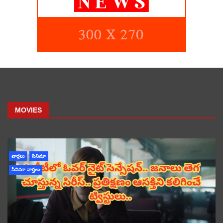
MOVIES
వార్తలు
సినిమా
సినిమా వార్తలు