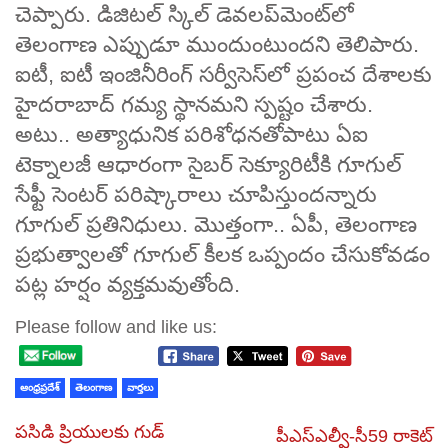
చెప్పారు. డిజిటల్​ స్కిల్​ డెవలప్​మెంట్​లో
తెలంగాణ ఎప్పుడూ ముందుంటుందని తెలిపారు.
ఐటీ, ఐటీ ఇంజినీరింగ్​ సర్వీసెస్​లో ప్రపంచ దేశాలకు
హైదరాబాద్​ గమ్య స్థానమని స్పష్టం చేశారు.
అటు.. అత్యాధునిక పరిశోధనతోపాటు ఏఐ
టెక్నాలజీ ఆధారంగా సైబర్​ సెక్యూరిటీకి గూగుల్​
సేఫ్టీ సెంటర్‌ పరిష్కారాలు చూపిస్తుందన్నారు
గూగుల్ ప్రతినిధులు​. మొత్తంగా.. ఏపీ, తెలంగాణ
ప్రభుత్వాలతో గూగుల్‌ కీలక ఒప్పందం చేసుకోవడం
పట్ల హర్షం వ్యక్తమవుతోంది.
Please follow and like us:
ఆంధ్రప్రదేశ్
తెలంగాణ
వార్తలు
పసిడి ప్రియులకు గుడ్
పీఎస్‌ఎల్వీ-సీ59 రాకెట్‌