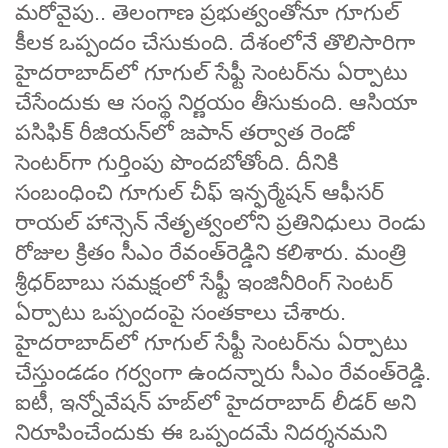
మరోవైపు.. తెలంగాణ ప్రభుత్వంతోనూ గూగుల్‌
కీలక ఒప్పందం చేసుకుంది. దేశంలోనే తొలిసారిగా
హైదరాబాద్​లో గూగుల్​ సేఫ్టీ సెంటర్‌ను ఏర్పాటు
చేసేందుకు ఆ సంస్థ నిర్ణయం తీసుకుంది. ఆసియా
పసిఫిక్​ రీజియన్​లో జపాన్​ తర్వాత రెండో
సెంటర్‌గా​ గుర్తింపు పొందబోతోంది. దీనికి
సంబంధించి గూగుల్‌ చీఫ్​ ఇన్ఫర్మేషన్​ ఆఫీసర్​
రాయల్​ హాన్సెన్​ నేతృత్వంలోని ప్రతినిధులు రెండు
రోజుల క్రితం సీఎం రేవంత్‌రెడ్డిని కలిశారు. మంత్రి
శ్రీధర్​బాబు సమక్షంలో సేఫ్టీ ఇంజినీరింగ్​ సెంటర్​
ఏర్పాటు ఒప్పందంపై సంతకాలు చేశారు.
హైదరాబాద్​లో గూగుల్‌ సేఫ్టీ సెంటర్‌ను ఏర్పాటు
చేస్తుండడం గర్వంగా ఉందన్నారు సీఎం రేవంత్​రెడ్డి.
ఐటీ, ఇన్నోవేషన్​ హబ్​లో హైదరాబాద్​ లీడర్​ అని
నిరూపించేందుకు ఈ ఒప్పందమే నిదర్శనమని