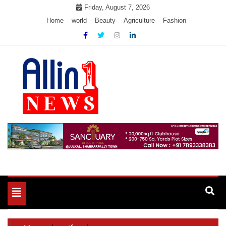
Skip
Friday, August 7, 2026
to
Home
world
Beauty
Agriculture
Fashion
content
Allin1news
Toggle
navigation