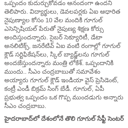
ఒప్పందం కుదుర్చుకోవడం ఆనందంగా ఉందని
తెలిపారు. విద్యార్థులు, డెవలపర్లకు ఏఐ ఆధారిత
నైపుణ్యాల కోసం 10 వేల మందికి గూగుల్
ఎసెన్సిషియల్ పేరుతో నైపుణ్య శిక్షణ కోర్సు
అందిస్తుందన్నారు. సైబర్‌ సెక్యూరిటీ, డేటా
అనలిటిక్స్, జనరేటివ్ ఏఐ వంటి రంగాల్లో గూగుల్‌
క్లౌడ్ సర్టిఫికేషన్‌లు, స్కిల్ బ్యాడ్జ్‌లను గూగుల్
అందజేస్తుందన్నారు మంత్రి లోకేశ్‌. ఒప్పందానికి
ముందు.. సీఎం చంద్రబాబుతో సమావేశం
అయ్యారు గూగుల్ క్లౌడ్ ఇండియా వైస్ ప్రెసిడెంట్,
కంట్రీ ఎండీ బిక్రమ్ సింగ్ బేడీ. గూగుల్, ఏపీ
ప్రభుత్వ ఒప్పందం ఒక గొప్ప ముందడుగు అన్నారు
సీఎం చంద్రబాబు.
హైదరాబాద్‌లో దేశంలోనే తొలి గూగుల్​ సేఫ్టీ సెంటర్‌