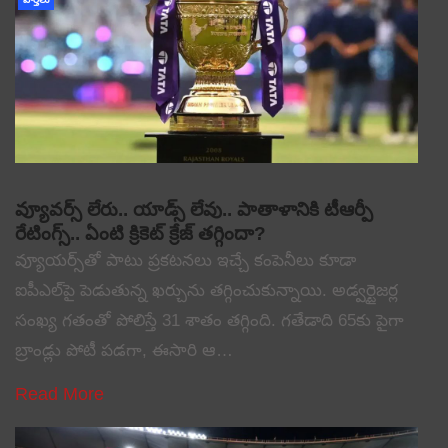
వ్యూవర్స్ లేరు.. యాడ్స్ లేవు.. పాతాళానికి టీఆర్పీ
రేటింగ్స్.. ఏంటి క్రికెట్ క్రేజ్ తగ్గిందా?
వ్యూయర్స్‌తో పాటు ప్రకటనలు ఇచ్చే కంపెనీలు కూడా
ఐపీఎల్‌పై పెడుతున్న ఖర్చును తగ్గించుకున్నాయి. అడ్వర్టైజర్ల
సంఖ్య గతంతో పోలిస్తే 31 శాతం తగ్గింది. గతేడాది 65కు పైగా
బ్రాండ్లు పోటీ పడగా, ఈసారి ఆ…
Read More