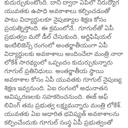
కుదుర్చుకుంటోంది. దాని ద్వారా ఏపీలో నిరుద్యోగ
యువతకు ఉపాధి అవకాశాలు కల్పించడంతో
పాటు విద్యార్ధులకూ నైపుణ్యాల శిక్షణ కోసం
ప్రయత్నిస్తోంది. ఈ క్రమంలోనే.. గూగుల్‌తో ఏపీ
ప్రభుత్వం మరో డీల్‌ చేసుకుంది. ఆర్టిఫిషియల్
ఇంటిలిజెన్స్ రంగంలో అంతర్జాతీయంగా ఏపీ
విద్యార్ధులకు అవకాశాలు అందించేలా మంత్రి నారా
లోకేశ్‌ సారథ్యంలో ఒప్పందం కుదుర్చుకున్నారు
గూగుల్‌ ప్రతినిధులు. అంతర్జాతీయ స్థాయి
అవకాశాల కోసం ఏపీ యువతకు గూగుల్‌ నైపుణ్య
శిక్షణ ఇవ్వనుంది. ఏఐ రంగంలో అధునాతన
ఆవిష్కరణలకు సహకరించనుంది. ఈజ్ ఆఫ్
లివింగ్ తమ ప్రభుత్వ లక్ష్యమన్నారు మంత్రి లోకేశ్​.
యువతకు ఏఐ ఆధారిత భవిష్యత్ అవకాశాలను
కల్పించేందుకు గూగుల్ సంస్థ ఏపీ ప్రభుత్వంతో