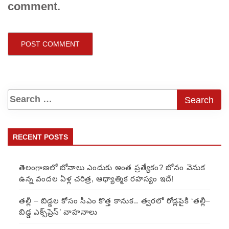
comment.
RECENT POSTS
తెలంగాణలో బోనాలు ఎందుకు అంత ప్రత్యేకం? బోనం వెనుక
ఉన్న వందల ఏళ్ల చరిత్ర, ఆధ్యాత్మిక రహస్యం ఇదే!
తల్లీ – బిడ్డల కోసం సీఎం కొత్త కానుక.. త్వరలో రోడ్లపైకి ‘తల్లీ–
బిడ్డ ఎక్స్‌ప్రెస్’ వాహనాలు