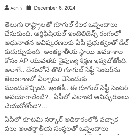
December 6, 2024
Admin
తెలుగు రాష్ట్రాలతో గూగుల్‌ కీలక ఒప్పందాలు
చేసుకుంది. ఆర్టిఫిషియల్‌ ఇంటెలిజెన్స్‌ రంగంలో
అధునాతన ఆవిష్కరణలకు ఏపీ ప్రభుత్వంతో డీల్‌
కుదుర్చుకుంది. అంతర్జాతీయ స్థాయి అవకాశాల
కోసం AP యువతకు నైపుణ్య శిక్షణ ఇవ్వబోతోంది.
అలాగే.. దేశంలోనే తొలి గూగుల్‌ సేఫ్టీ సెంటర్‌ను
తెలంగాణలో ఏర్పాటు చేసేందుకు
ముందుకొచ్చింది. ఇంతకీ.. ఈ గూగుల్‌ సేఫ్టీ సెంటర్‌
ఉపయోగాలేంటి?.. ఏపీలో ఎలాంటి ఆవిష్కరణలు
చేయబోతోంది?…
ఏపీలో కూటమి సర్కార్ అధికారంలోకి వచ్చాక
పలు అంతర్జాతీయ సంస్థలతో ఒప్పందాలు