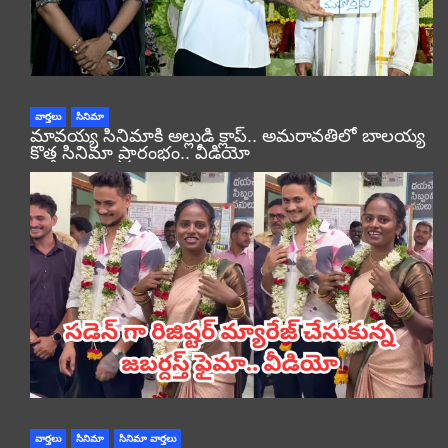
వార్తలు
సినిమా
మావయ్య సినిమాకి అల్లుడి క్లాప్.. అమరావతిలో బాలయ్య
కొత్త సినిమా ప్రారంభం.. వీడియో
వార్తలు
సినిమా
సినిమా వార్తలు