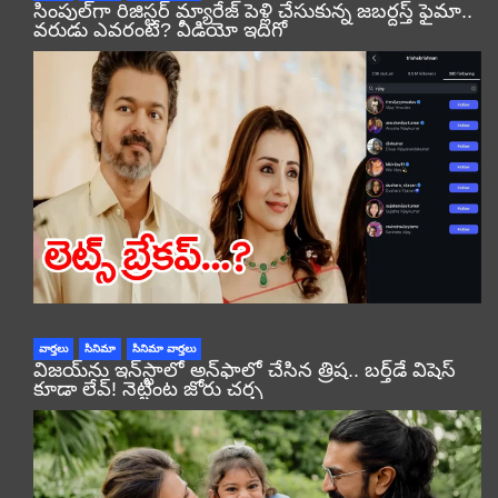
సింపుల్‌గా రిజిస్టర్‌ మ్యారేజ్ పెళ్లి చేసుకున్న జబర్దస్త్ ఫైమా..
వరుడు ఎవరంటే? వీడియో ఇదిగో
వార్తలు
సినిమా
సినిమా వార్తలు
విజయ్‌ను ఇన్‌స్టాలో అన్‌ఫాలో చేసిన త్రిష.. బర్త్‌డే విషెస్
కూడా లేవ్! నెట్టింట జోరు చర్చ