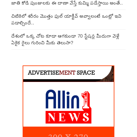
జాతి కోడి పుంజులకు ఈ దాణా వేస్తే కుమ్మి పడేస్తాయి అంతే..
చిటికెలో శరీరం మొత్తం ఫుల్ యాక్టీవ్ అవ్వాలంటే ఒంట్లో ఇవి
పడాల్సిందే..
దేశంలో ఒక్క చోట కూడా ఆగకుండా 70 స్టేషన్ల మీదుగా వెళ్లే
ఏకైక రైలు గురించి మీకు తెలుసా?