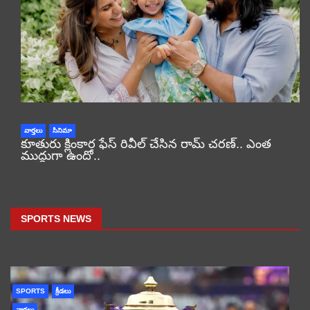
వార్తలు
సినిమా
కూతురు క్లింకార ఫేస్ రివీల్ చేసిన రామ్ చరణ్.. ఎంత
ముద్దుగా ఉందో..
SPORTS NEWS
SPORTS
క్రీడలు
వార్తలు