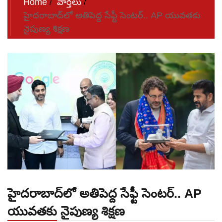
Home
వార్తలు
హైదరాబాద్​లో అతిపెద్ద​ సేఫ్టీ సెంటర్.. AP యువతకు
నైపుణ్య శిక్షణ
హైదరాబాద్​లో అతిపెద్ద​ సేఫ్టీ సెంటర్.. AP
యువతకు నైపుణ్య శిక్షణ