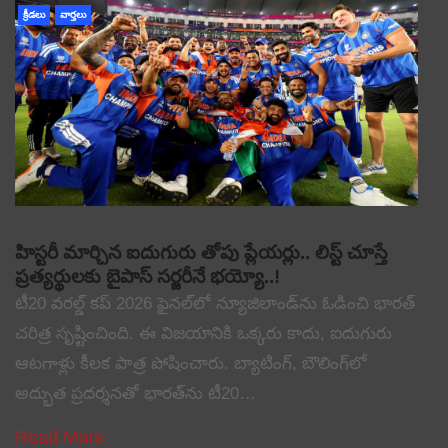
క్రీడలు
వార్తలు
హిస్టరీ మార్చిన ఐదుగురు తోపు ప్లేయర్లు.. లిస్ట్ చూస్తే
ప్రత్యర్థులకు బైపాస్ సర్జరీనే భయ్యో..!
టీ20 వరల్డ్ కప్ 2026 ఫైనల్‌లో న్యూజిలాండ్‌ను ఓడించి భారత్
చరిత్ర సృష్టించింది. ఈ విజయానికి ఒక్కరు కాదు, ఐదుగురు
ఆటగాళ్లు కీలక పాత్ర పోషించారు. బ్యాటింగ్, బౌలింగ్‌లో
అద్భుత ప్రదర్శనతో భారత్‌ను టీ20…
Read More