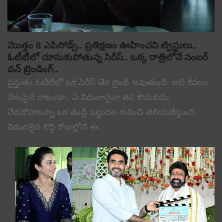
మొత్తం 8 ఎపిసోడ్స్.. ప్రతిక్షణం ఊహించని ట్విస్టులు..
ఓటీటీలో దూసుకుపోతున్న సిరీస్.. ఒక్క రాత్రిలోనే నంబర్
వన్ ట్రెండింగ్..
ప్రస్తుతం ఓటీటీలో ఒక సిరీస్ తెగ ట్రెండ్ అవుతుంది. అది కేవలం
నేరంపైనే కాకుండా.. ఏ విధంగానైనా తన కొడుకును
చేరుకోవాలన్నా ఒక తండ్రి పట్టుదల గురించి తెలియజేస్తుంది.
విడుదలైన కొద్ది రోజుల్లోనే ఈ…