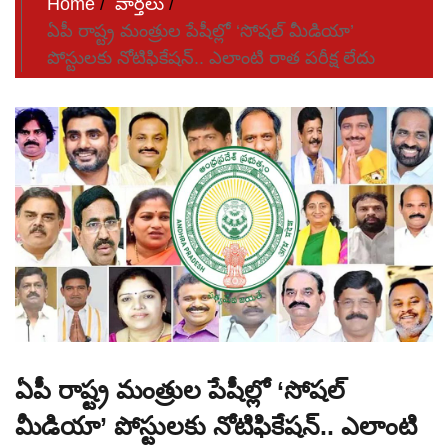
Home
వార్తలు
ఏపీ రాష్ట్ర మంత్రుల పేషీల్లో ‘సోషల్‌ మీడియా’
పోస్టులకు నోటిఫికేషన్‌.. ఎలాంటి రాత పరీక్ష లేదు
ఏపీ రాష్ట్ర మంత్రుల పేషీల్లో ‘సోషల్‌
మీడియా’ పోస్టులకు నోటిఫికేషన్‌.. ఎలాంటి