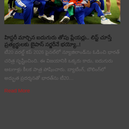
హిస్టరీ మార్చిన ఐదుగురు తోపు ప్లేయర్లు.. లిస్ట్ చూస్తే
ప్రత్యర్థులకు బైపాస్ సర్జరీనే భయ్యో..!
టీ20 వరల్డ్ కప్ 2026 ఫైనల్‌లో న్యూజిలాండ్‌ను ఓడించి భారత్
చరిత్ర సృష్టించింది. ఈ విజయానికి ఒక్కరు కాదు, ఐదుగురు
ఆటగాళ్లు కీలక పాత్ర పోషించారు. బ్యాటింగ్, బౌలింగ్‌లో
అద్భుత ప్రదర్శనతో భారత్‌ను టీ20…
Read More