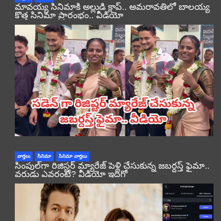
మావయ్య సినిమాకి అల్లుడి క్లాప్.. అమరావతిలో బాలయ్య
కొత్త సినిమా ప్రారంభం.. వీడియో
వార్తలు
సినిమా
సినిమా వార్తలు
సింపుల్‌గా రిజిస్టర్‌ మ్యారేజ్ పెళ్లి చేసుకున్న జబర్దస్త్ ఫైమా..
వరుడు ఎవరంటే? వీడియో ఇదిగో