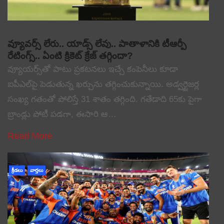
వ్యూవర్స్ లేరు.. యాడ్స్ లేవు.. పాతాళానికి టీఆర్పీ
రేటింగ్స్.. ఏంటి క్రికెట్ క్రేజ్ తగ్గిందా?
వ్యూయర్స్‌తో పాటు ప్రకటనలు ఇచ్చే కంపెనీలు కూడా
ఐపీఎల్‌పై పెడుతున్న ఖర్చును తగ్గించుకున్నాయి. అడ్వర్టైజర్ల
సంఖ్య గతంతో పోలిస్తే 31 శాతం తగ్గింది. గతేడాది 65కు పైగా
బ్రాండ్లు పోటీ పడగా, ఈసారి ఆ…
Read More
క్రీడలు
వార్తలు