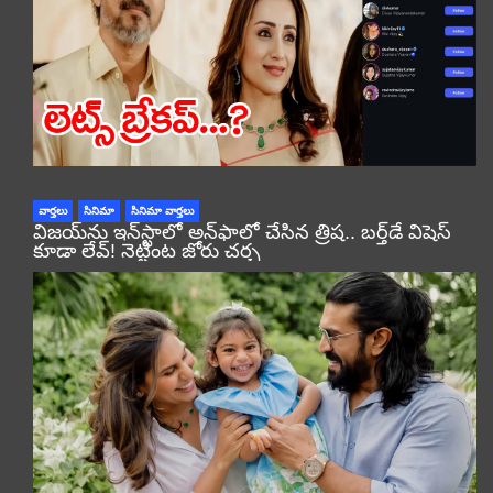
వార్తలు
సినిమా
సినిమా వార్తలు
విజయ్‌ను ఇన్‌స్టాలో అన్‌ఫాలో చేసిన త్రిష.. బర్త్‌డే విషెస్
కూడా లేవ్! నెట్టింట జోరు చర్చ