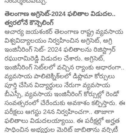
సందర్శించవచ్చు.
తెలంగాణ అగ్రిసెట్‌-2024 ఫలితాల విడుదల..
త్వరలోనే కౌన్సెలింగ్‌
ఆచార్య జయశంకర్‌ తెలంగాణ రాష్ట్ర వ్యవసాయ
విశ్వవిద్యాలయం నిర్వహించిన అగ్రిసెట్, అగ్రి
ఇంజినీరింగ్‌ సెట్‌- 2024 ఫలితాలను రిజిస్ట్రార్‌
రఘురామిరెడ్డి విడుదల చేశారు. అగ్రిసెట్,
ఇంజినీరింగ్‌ సెట్‌లలో వచ్చిన ర్యాంకు ఆధారంగా..
వ్యవసాయ పాలిటెక్నిక్‌లలో డిప్లొమా కోర్సులు
పూర్తి చేసిన విద్యార్ధులు నేరుగా వ్యవసాయ
బీఎస్సీ, వ్యవసాయ ఇంజినీరింగ్‌ కోర్సుల్లో రెండో
సంవత్సరంలో చేరేందుకు అవకాశం కల్పిస్తారు. ఈ
పరీక్షలు ఆగస్టు 24న నిర్వహించగా.. తాజాగా
ఫలితాలు విడుదలయ్యాయి. ఈ పరీక్షల్లో అర్హత
సాధించిన అభ్యర్థుల మెరిట్‌ జాబితాను వర్సిటీ