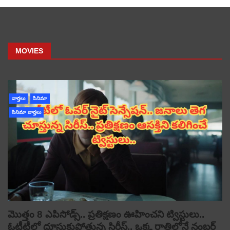
MOVIES
వార్తలు
సినిమా
సినిమా వార్తలు
మొత్తం 8 ఎపిసోడ్స్.. ప్రతిక్షణం ఊహించని ట్విస్టులు..
ఓటీటీలో దూసుకుపోతున్న సిరీస్.. ఒక్క రాత్రిలోనే నంబర్