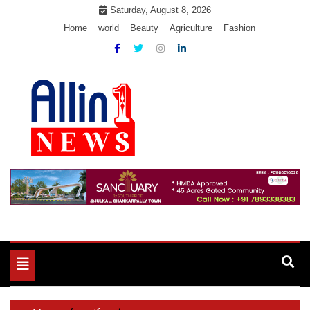
Skip
Saturday, August 8, 2026
to
Home
world
Beauty
Agriculture
Fashion
content
Allin1news
Toggle
navigation