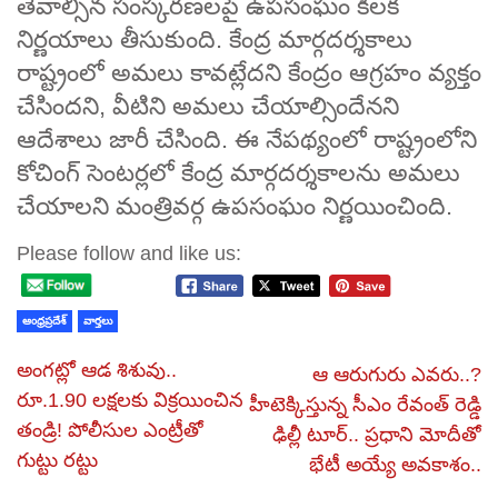
తేవాల్సిన సంస్కరణలపై ఉపసంఘం కీలక
నిర్ణయాలు తీసుకుంది. కేంద్ర మార్గదర్శకాలు
రాష్ట్రంలో అమలు కావట్లేదని కేంద్రం ఆగ్రహం వ్యక్తం
చేసిందని, వీటిని అమలు చేయాల్సిందేనని
ఆదేశాలు జారీ చేసింది. ఈ నేపథ్యంలో రాష్ట్రంలోని
కోచింగ్‌ సెంటర్లలో కేంద్ర మార్గదర్శకాలను అమలు
చేయాలని మంత్రివర్గ ఉపసంఘం నిర్ణయించింది.
Please follow and like us:
ఆంధ్రప్రదేశ్
వార్తలు
అంగట్లో ఆడ శిశువు..
ఆ ఆరుగురు ఎవరు..?
రూ.1.90 లక్షలకు విక్రయించిన
హీటెక్కిస్తున్న సీఎం రేవంత్‌ రెడ్డి
తండ్రి! పోలీసుల ఎంట్రీతో
ఢిల్లీ టూర్.. ప్రధాని మోదీతో
గుట్టు రట్టు
భేటీ అయ్యే అవకాశం..