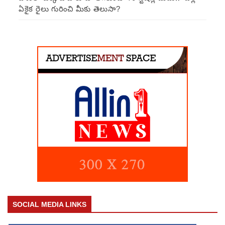
ఏకైక రైలు గురించి మీకు తెలుసా?
SOCIAL MEDIA LINKS