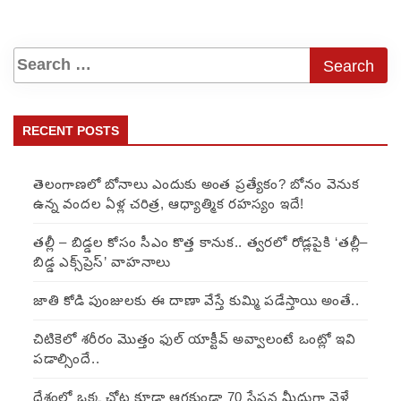
RECENT POSTS
తెలంగాణలో బోనాలు ఎందుకు అంత ప్రత్యేకం? బోనం వెనుక
ఉన్న వందల ఏళ్ల చరిత్ర, ఆధ్యాత్మిక రహస్యం ఇదే!
తల్లీ – బిడ్డల కోసం సీఎం కొత్త కానుక.. త్వరలో రోడ్లపైకి ‘తల్లీ–
బిడ్డ ఎక్స్‌ప్రెస్’ వాహనాలు
జాతి కోడి పుంజులకు ఈ దాణా వేస్తే కుమ్మి పడేస్తాయి అంతే..
చిటికెలో శరీరం మొత్తం ఫుల్ యాక్టీవ్ అవ్వాలంటే ఒంట్లో ఇవి
పడాల్సిందే..
దేశంలో ఒక్క చోట కూడా ఆగకుండా 70 స్టేషన్ల మీదుగా వెళ్లే