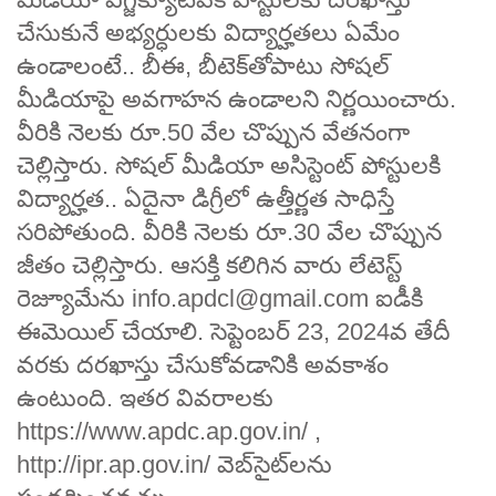
చేసుకునే అభ్యర్ధులకు విద్యార్హతలు ఏమేం
ఉండాలంటే.. బీఈ, బీటెక్‌తోపాటు సోషల్‌
మీడియాపై అవగాహన ఉండాలని నిర్ణయించారు.
వీరికి నెలకు రూ.50 వేల చొప్పున వేతనంగా
చెల్లిస్తారు. సోషల్‌ మీడియా అసిస్టెంట్‌ పోస్టులకి
విద్యార్హత.. ఏదైనా డిగ్రీలో ఉత్తీర్ణత సాధిస్తే
సరిపోతుంది. వీరికి నెలకు రూ.30 వేల చొప్పున
జీతం చెల్లిస్తారు. ఆసక్తి కలిగిన వారు లేటెస్ట్
రెజ్యూమేను info.apdcl@gmail.com ఐడీకి
ఈమెయిల్ చేయాలి. సెప్టెంబర్‌ 23, 2024వ తేదీ
వరకు దరఖాస్తు చేసుకోవడానికి అవకాశం
ఉంటుంది. ఇతర వివరాలకు
https://www.apdc.ap.gov.in/ ,
http://ipr.ap.gov.in/ వెబ్‌సైట్‌లను