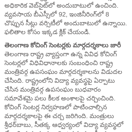
అధికారిక వెబ్‌సైట్‌లో అందుబాటులో ఉంచింది.
వ్యవసాయ బీఎస్సీలో 92, ఇంజినీరింగ్‌లో 8
చొప్పున సీట్లు వర్సిటీలో అందుబాటులో ఉన్నాయి.
ఫలితాల కోసం ఇక్కడ క్లిక్ చేయండి.
తెలంగాణ కోచింగ్‌ సెంటర్లకు మార్గదర్శకాలు జారీ
తెలంగాణ రాష్ట్ర వ్యాప్తంగా ఉన్న వివిధ కోచింగ్‌
సెంటర్లలో విధివిధానాలకు సంబంధించి రాష్ట్ర
మంత్రివర్గ ఉపసంఘం మార్గదర్శకాలను విడుదల
చేసింది. రాష్ట్రంలోని విద్యా వ్యవస్థపై ఏర్పాటు
చేసిన మంత్రివర్గ ఉపసంఘం బుధవారం
సమావేశమై పలు కీలక అంశాలపై చర్చించింది.
కోచింగ్‌ సెంటర్ల నిర్వహణలో పాటించాల్సిన
మార్గదర్శకాలపై ఈ చర్చ జరిగింది. మంత్రులు
శ్రీధర్‌బాబు, సీతక్క ఆధ్వర్యంలో విద్యా వ్యవస్థలో