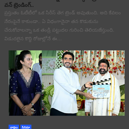
వన్ ట్రెండింగ్..
ప్రస్తుతం ఓటీటీలో ఒక సిరీస్ తెగ ట్రెండ్ అవుతుంది. అది కేవలం
నేరంపైనే కాకుండా.. ఏ విధంగానైనా తన కొడుకును
చేరుకోవాలన్నా ఒక తండ్రి పట్టుదల గురించి తెలియజేస్తుంది.
విడుదలైన కొద్ది రోజుల్లోనే ఈ…
వార్తలు
సినిమా