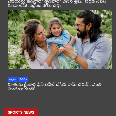
విజయ్‌ను ఇన్‌స్టాలో అన్‌ఫాలో చేసిన త్రిష.. బర్త్‌డే విషెస్
కూడా లేవ్! నెట్టింట జోరు చర్చ
వార్తలు
సినిమా
కూతురు క్లింకార ఫేస్ రివీల్ చేసిన రామ్ చరణ్.. ఎంత
ముద్దుగా ఉందో..
SPORTS NEWS