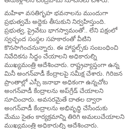
తీసుకెళ్లాలని చంద్రబాబు సూచనలు చేశారు.
మహిళా వసతిగృహ భవనాలను ముందుగా
ప్రభుత్వమే అద్దెకు తీసుకుని నిర్వహిస్తుంది.
ప్రభుత్వ, ప్రైవేటు భాగస్వామంతో.. లేని పక్షంలో
స్వచ్ఛంద సంస్థల సహకారంతో వీటిని
కొనసాగించనున్నారు. ఈ హాస్టల్స్‌కు సంబంధించి
నివేదికను సిద్ధం చేయాలని అధికారుల్ని
ముఖ్యమంత్రి ఆదేశించారు. రాష్ట్రవ్యాప్తంగా ఉన్న
మినీ అంగన్‌వాడీ కేంద్రాలపై సమీక్ష చేశారు. గిరిజన
ప్రాంతాల్లో ఎస్సీ జనాభా అధికంగా ఉన్నచోట
అంగన్‌వాడీ కేంద్రాలను అప్‌గ్రేడ్ చేయాలని
సూచించారు. అవసరమైతే దాతల ద్వారా
అంగన్‌వాడీ కేంద్రాలను అభివృద్ధి చేసేందుకు
మేము సైతం కార్యక్రమాన్ని తిరిగి అమలుచేయాలని
ముఖ్యమంత్రి అధికారుల్ని ఆదేశించారు.