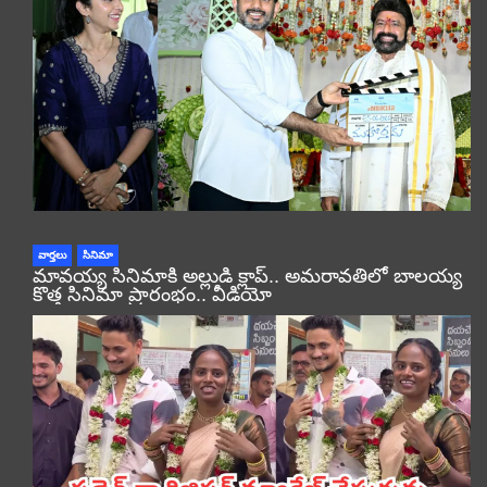
వార్తలు
సినిమా
మావయ్య సినిమాకి అల్లుడి క్లాప్.. అమరావతిలో బాలయ్య
కొత్త సినిమా ప్రారంభం.. వీడియో