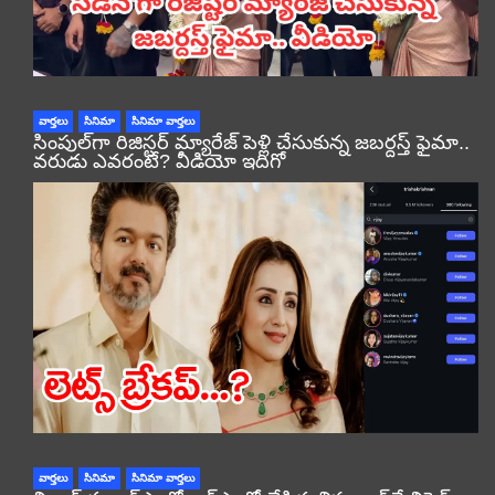
వార్తలు
సినిమా
సినిమా వార్తలు
సింపుల్‌గా రిజిస్టర్‌ మ్యారేజ్ పెళ్లి చేసుకున్న జబర్దస్త్ ఫైమా..
వరుడు ఎవరంటే? వీడియో ఇదిగో
వార్తలు
సినిమా
సినిమా వార్తలు