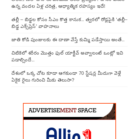
ఉన్న వందల ఏళ్ల చరిత్ర, ఆధ్యాత్మిక రహస్యం ఇదే!
తల్లీ – బిడ్డల కోసం సీఎం కొత్త కానుక.. త్వరలో రోడ్లపైకి ‘తల్లీ–
బిడ్డ ఎక్స్‌ప్రెస్’ వాహనాలు
జాతి కోడి పుంజులకు ఈ దాణా వేస్తే కుమ్మి పడేస్తాయి అంతే..
చిటికెలో శరీరం మొత్తం ఫుల్ యాక్టీవ్ అవ్వాలంటే ఒంట్లో ఇవి
పడాల్సిందే..
దేశంలో ఒక్క చోట కూడా ఆగకుండా 70 స్టేషన్ల మీదుగా వెళ్లే
ఏకైక రైలు గురించి మీకు తెలుసా?