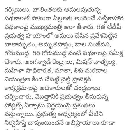
గర్భిణులు, బాలింతలకు అమలవుతున్న
పథకాలతో పాటుగా పిల్లలకు అందించే పౌష్టికాహార
పథకాలపై ముఖ్యమంత్రి ఆరా తీశారు. గత టీడీపీ
ప్రభుత్వ హయాంలో అమలు చేసిన ప్రవేశపెట్టిన
బాలామృతం, అమృతహస్తం, బాల సంజీవని,
గోరుముద్ద, గిరి గోరుముద్ద వంటి పథకాలపై సమీక్ష
చేశారు. అంగన్వాడీ కేంద్రాలు, మిషన్‌ వాత్సల్య,
మహిళా సాధికారత, మాతా, శిశు మరణాల
నియంత్రణ కింద చేపట్టే చైల్డ్‌ ప్రొటెక్షన్‌
కార్యక్రమాలపై అధికారులతో చంద్రబాబు
చర్చించారు. మొత్తానికి ప్రభుత్వం తీసుకున్న
హాస్టల్స్ ఏర్పాటు నిర్ణయంపై ప్రశంసలు
వస్తున్నాయి. ప్రభుత్వ ఆధ్వర్యంలో వీటిని
నిర్వహిస్తే బావుంటుందనే అభిప్రాయాలు కూడా