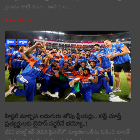
బ్రాండ్లు పోటీ పడగా, ఈసారి ఆ…
Read More
క్రీడలు
వార్తలు
హిస్టరీ మార్చిన ఐదుగురు తోపు ప్లేయర్లు.. లిస్ట్ చూస్తే
ప్రత్యర్థులకు బైపాస్ సర్జరీనే భయ్యో..!
టీ20 వరల్డ్ కప్ 2026 ఫైనల్‌లో న్యూజిలాండ్‌ను ఓడించి భారత్