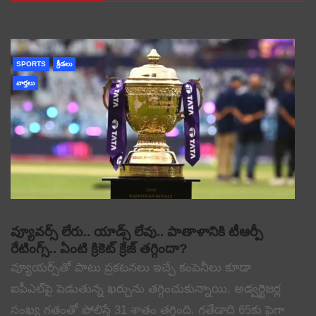
SPORTS
క్రీడలు
వార్తలు
వ్యూవర్స్ లేరు.. యాడ్స్ లేవు.. పాతాళానికి టీఆర్పీ
రేటింగ్స్.. ఏంటి క్రికెట్ క్రేజ్ తగ్గిందా?
వ్యూయర్స్‌తో పాటు ప్రకటనలు ఇచ్చే కంపెనీలు కూడా
ఐపీఎల్‌పై పెడుతున్న ఖర్చును తగ్గించుకున్నాయి. అడ్వర్టైజర్ల
సంఖ్య గతంతో పోలిస్తే 31 శాతం తగ్గింది. గతేడాది 65కు పైగా