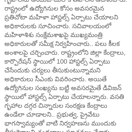
రాష్ట్రంలో ఉద్యోగినుల కోసం అవసరమైన
ప్రతిచోటా మహిళా హాస్టల్స్ ఏర్పాటు చేయాలని
అధికారులకు సూచించారు. సచివాలయంలో
మహిళాశిశు సంక్షేమశాఖపై ముఖ్యమంత్రి
అధికారులతో సమీక్ష నిర్వహించారు.. పలు కీలక
అంశాలపై చర్చించారు. రాష్ట్రంలోని జిల్లా కేంద్రాలు,
కార్పొరేషన్‌ స్థాయిలో 100 హాస్టల్స్ ఏర్పాటు
చేసేందుకు చర్యలు తీసుకుంటున్నామని
అధికారులు సీఎంకు వివరించారు. అయితే
ఉద్యోగినుల సంఖ్యను బట్టి అవసరమైతే డివిజన్
స్థాయిలో హాస్టల్స్ ఏర్పాటు చేయాలన్నారు. వసతి
గృహాల దగ్గర చిన్నారుల సంరక్షణ కేంద్రాలు
ఉండేలా చూడాలని.. ప్రభుత్వ, ప్రైవేటు
భాగస్వామ్యంతో వాటి నిర్వహణను ముందుకు