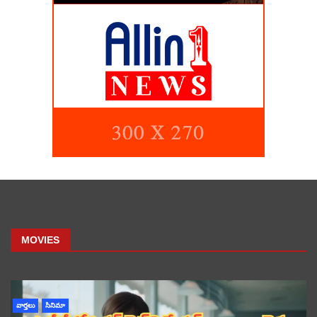
MOVIES
వార్తలు
సినిమా