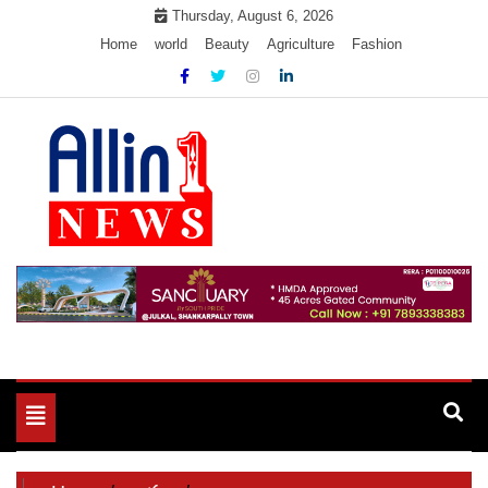
Skip
Thursday, August 6, 2026
to
Home
world
Beauty
Agriculture
Fashion
content
Allin1news
Toggle
navigation