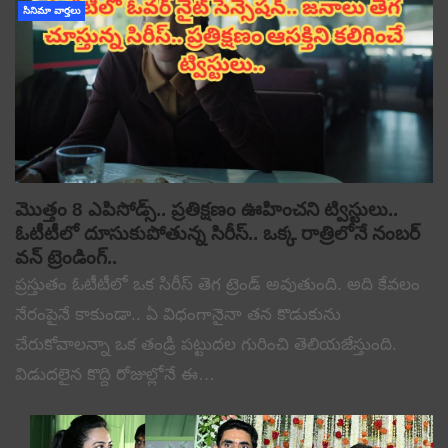
సినిమా వార్తలు
మొత్తం 8 ఎపిసోడ్స్.. ప్రతిక్షణం ఊహించని ట్విస్టులు..
ఓటీటీలో దూసుకుపోతున్న సిరీస్.. ఒక్క రాత్రిలోనే నంబర్
వన్ ట్రెండింగ్..
ప్రస్తుతం ఓటీటీలో ఒక సిరీస్ తెగ ట్రెండ్ అవుతుంది. అది కేవలం
నేరంపైనే కాకుండా.. ఏ విధంగానైనా తన కొడుకును
చేరుకోవాలన్నా ఒక తండ్రి పట్టుదల గురించి తెలియజేస్తుంది.
విడుదలైన కొద్ది రోజుల్లోనే ఈ…