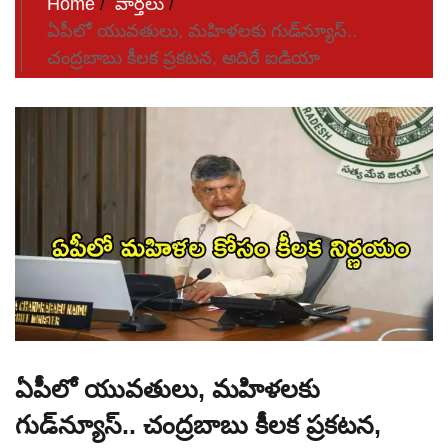
Home
వార్తలు
ఏపీలో యువతులు, మహిళలకు గుడ్‌న్యూస్..
చంద్రబాబు కీలక ప్రకటన, అదిరే ఐడియా
ఏపీలో యువతులు, మహిళలకు
గుడ్‌న్యూస్.. చంద్రబాబు కీలక ప్రకటన,