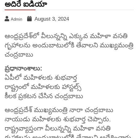
అదిరే ఐడియా
August 3, 2024
Admin
ఆంధ్రప్రదేశ్‌లో వీలున్నన్ని ఎక్కువ మహిళా వసతి
గృహాలను అందుబాటులోకి తేవాలని ముఖ్యమంత్రి
చంద్రబాబు
ప్రధానాంశాలు:
ఏపీలో మహిళలకు శుభవార్త
రాష్ట్రంలో మహిళలకు హాస్టల్స్
కీలక ప్రకటన చేసిన చంద్రబాబు
ఆంధ్రప్రదేశ్ ముఖ్యమంత్రి నారా చంద్రబాబు
నాయుడు మహిళలకు శుభవార్త చెప్పారు.
రాష్ట్రవ్యాప్తంగా వీలున్నన్ని మహిళా వసతి
గృహాలను అందుబాటులోకి తేవాలని ఆదేశించారు.