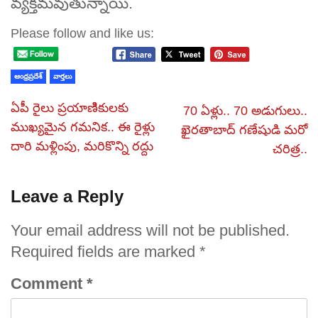
వ్యక్తమవుతున్నాయి.
Please follow and like us:
ఆంధ్రప్రదేశ్
వార్తలు
ఏపీ రైలు ప్రయాణిికులకు
70 ఏళ్లు.. 70 అడుగులు..
ముఖ్యమైన గమనిక.. ఈ రైళ్లు
ఖైరతాబాద్‌ గణేషుడి మరో
దారి మళ్లింపు, మరికొన్ని రద్దు
చరిత్ర..
Leave a Reply
Your email address will not be published.
Required fields are marked
*
Comment
*