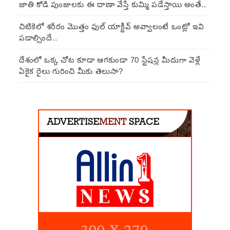
జాతి కోడి పుంజులకు ఈ దాణా వేస్తే కుమ్మి పడేస్తాయి అంతే..
చిటికెలో శరీరం మొత్తం ఫుల్ యాక్టీవ్ అవ్వాలంటే ఒంట్లో ఇవి
పడాల్సిందే..
దేశంలో ఒక్క చోట కూడా ఆగకుండా 70 స్టేషన్ల మీదుగా వెళ్లే
ఏకైక రైలు గురించి మీకు తెలుసా?