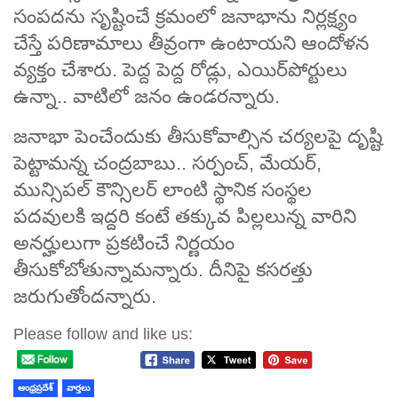
సంపదను సృష్టించే క్రమంలో జనాభాను నిర్లక్ష్యం
చేస్తే పరిణామాలు తీవ్రంగా ఉంటాయని ఆందోళన
వ్యక్తం చేశారు. పెద్ద పెద్ద రోడ్లు, ఎయిర్‌పోర్టులు
ఉన్నా.. వాటిలో జనం ఉండరన్నారు.
జనాభా పెంచేందుకు తీసుకోవాల్సిన చర్యలపై దృష్టి
పెట్టామన్న చంద్రబాబు.. సర్పంచ్, మేయర్,
మున్సిపల్ కౌన్సిలర్ లాంటి స్థానిక సంస్థల
పదవులకి ఇద్దరి కంటే తక్కువ పిల్లలున్న వారిని
అనర్హులుగా ప్రకటించే నిర్ణయం
తీసుకోబోతున్నామన్నారు. దీనిపై కసరత్తు
జరుగుతోందన్నారు.
Please follow and like us:
ఆంధ్రప్రదేశ్
వార్తలు