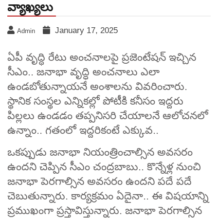
వ్యాఖ్యలు
January 17, 2025
Admin
ఏపీ వృద్ధి రేటు అంచనాలపై ప్రజెంటేషన్ ఇచ్చిన
సీఎం.. జనాభా వృద్ధి అంచనాలు ఎలా
ఉండబోతున్నాయనే అంశాలను వివరించారు.
స్థానిక సంస్థల ఎన్నికల్లో పోటీకి కనీసం ఇద్దరు
పిల్లలు ఉండడం తప్పనిసరి చేయాలనే ఆలోచనలో
ఉన్నాం.. గతంలో ఇద్దరికంటే ఎక్కువ..
ఒకప్పుడు జనాభా నియంత్రించాల్సిన అవసరం
ఉందని చెప్పిన సీఎం చంద్రబాబు.. కొన్నేళ్ల నుంచి
జనాభా పెరగాల్సిన అవసరం ఉందని పదే పదే
చెబుతున్నారు. కార్యక్రమం ఏదైనా.. ఈ విషయాన్ని
ప్రముఖంగా ప్రస్తావిస్తున్నారు. జనాభా పెరగాల్సిన