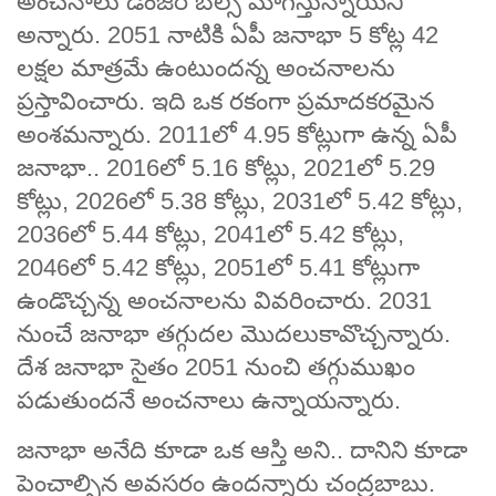
అంచనాలు డేంజర్ బెల్స్ మోగిస్తున్నాయని
అన్నారు. 2051 నాటికి ఏపీ జనాభా 5 కోట్ల 42
లక్షల మాత్రమే ఉంటుందన్న అంచనాలను
ప్రస్తావించారు. ఇది ఒక రకంగా ప్రమాదకరమైన
అంశమన్నారు. 2011లో 4.95 కోట్లుగా ఉన్న ఏపీ
జనాభా.. 2016లో 5.16 కోట్లు, 2021లో 5.29
కోట్లు, 2026లో 5.38 కోట్లు, 2031లో 5.42 కోట్లు,
2036లో 5.44 కోట్లు, 2041లో 5.42 కోట్లు,
2046లో 5.42 కోట్లు, 2051లో 5.41 కోట్లుగా
ఉండొచ్చన్న అంచనాలను వివరించారు. 2031
నుంచే జనాభా తగ్గుదల మొదలుకావొచ్చన్నారు.
దేశ జనాభా సైతం 2051 నుంచి తగ్గుముఖం
పడుతుందనే అంచనాలు ఉన్నాయన్నారు.
జనాభా అనేది కూడా ఒక ఆస్తి అని.. దానిని కూడా
పెంచాల్సిన అవసరం ఉందన్నారు చంద్రబాబు.