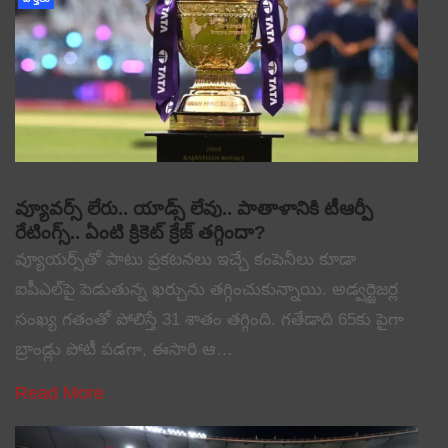
వ్యూవర్స్ లేరు.. యాడ్స్ లేవు.. పాతాళానికి టీఆర్పీ
రేటింగ్స్.. ఏంటి క్రికెట్ క్రేజ్ తగ్గిందా?
వ్యూయర్స్‌తో పాటు ప్రకటనలు ఇచ్చే కంపెనీలు కూడా
ఐపీఎల్‌పై పెడుతున్న ఖర్చును తగ్గించుకున్నాయి. అడ్వర్టైజర్ల
సంఖ్య గతంతో పోలిస్తే 31 శాతం తగ్గింది. గతేడాది 65కు పైగా
బ్రాండ్లు పోటీ పడగా, ఈసారి ఆ…
Read More