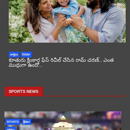
వార్తలు
సినిమా
కూతురు క్లింకార ఫేస్ రివీల్ చేసిన రామ్ చరణ్.. ఎంత
ముద్దుగా ఉందో..
SPORTS NEWS
SPORTS
క్రీడలు
వార్తలు