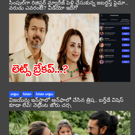
సింపుల్‌గా రిజిస్టర్‌ మ్యారేజ్ పెళ్లి చేసుకున్న జబర్దస్త్ ఫైమా..
వరుడు ఎవరంటే? వీడియో ఇదిగో
వార్తలు
సినిమా
సినిమా వార్తలు
విజయ్‌ను ఇన్‌స్టాలో అన్‌ఫాలో చేసిన త్రిష.. బర్త్‌డే విషెస్
కూడా లేవ్! నెట్టింట జోరు చర్చ