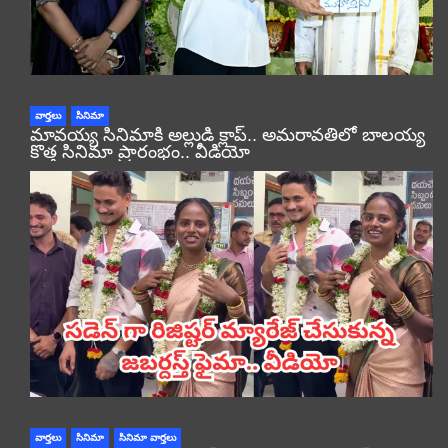
వార్తలు
సినిమా
మావయ్య సినిమాకి అల్లుడి క్లాప్.. అమరావతిలో బాలయ్య
కొత్త సినిమా ప్రారంభం.. వీడియో
వార్తలు
సినిమా
సినిమా వార్తలు