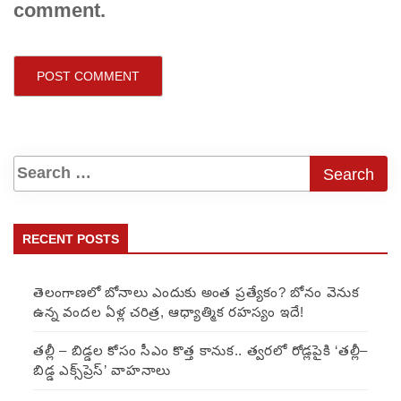
comment.
RECENT POSTS
తెలంగాణలో బోనాలు ఎందుకు అంత ప్రత్యేకం? బోనం వెనుక
ఉన్న వందల ఏళ్ల చరిత్ర, ఆధ్యాత్మిక రహస్యం ఇదే!
తల్లీ – బిడ్డల కోసం సీఎం కొత్త కానుక.. త్వరలో రోడ్లపైకి ‘తల్లీ–
బిడ్డ ఎక్స్‌ప్రెస్’ వాహనాలు