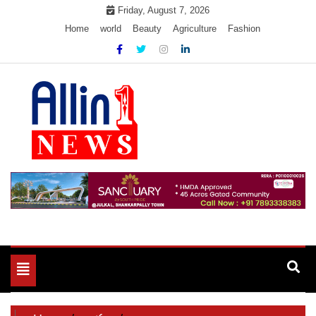
Skip
Friday, August 7, 2026
to
Home
world
Beauty
Agriculture
Fashion
content
Allin1news
Toggle
navigation