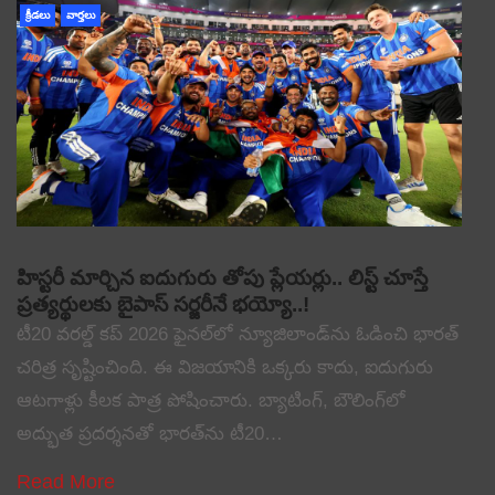
క్రీడలు
వార్తలు
హిస్టరీ మార్చిన ఐదుగురు తోపు ప్లేయర్లు.. లిస్ట్ చూస్తే
ప్రత్యర్థులకు బైపాస్ సర్జరీనే భయ్యో..!
టీ20 వరల్డ్ కప్ 2026 ఫైనల్‌లో న్యూజిలాండ్‌ను ఓడించి భారత్
చరిత్ర సృష్టించింది. ఈ విజయానికి ఒక్కరు కాదు, ఐదుగురు
ఆటగాళ్లు కీలక పాత్ర పోషించారు. బ్యాటింగ్, బౌలింగ్‌లో
అద్భుత ప్రదర్శనతో భారత్‌ను టీ20…
Read More