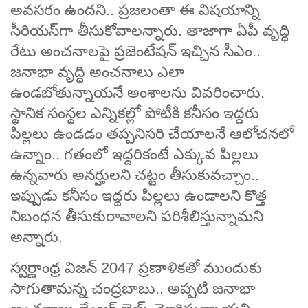
అవసరం ఉందని.. ప్రజలంతా ఈ విషయాన్ని
సీరియస్‌గా తీసుకోవాలన్నారు. తాజాగా ఏపీ వృద్ధి
రేటు అంచనాలపై ప్రజెంటేషన్ ఇచ్చిన సీఎం..
జనాభా వృద్ధి అంచనాలు ఎలా
ఉండబోతున్నాయనే అంశాలను వివరించారు.
స్థానిక సంస్థల ఎన్నికల్లో పోటీకి కనీసం ఇద్దరు
పిల్లలు ఉండడం తప్పనిసరి చేయాలనే ఆలోచనలో
ఉన్నాం.. గతంలో ఇద్దరికంటే ఎక్కువ పిల్లలు
ఉన్నవారు అనర్హులని చట్టం తీసుకువచ్చాం..
ఇప్పుడు కనీసం ఇద్దరు పిల్లలు ఉండాలని కొత్త
నిబంధన తీసుకురావాలని పరిశీలిస్తున్నామని
అన్నారు.
స్వర్ణాంధ్ర విజన్ 2047 ప్రణాళికతో ముందుకు
సాగుతామన్న చంద్రబాబు.. అప్పటి జనాభా