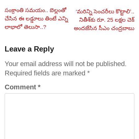
సంక్రాంతి సమయం.. బెల్లంతో
‘మరిన్ని సెంచరీలు కొట్టాలి’..
చేసిన ఈ లడ్డూలు తింటే ఎన్ని
నితీశ్‌కు రూ. 25 లక్షల చెక్
లాభాలో తెలుసా..?
అందజేసిన సీఎం చంద్రబాబు
Leave a Reply
Your email address will not be published.
Required fields are marked
*
Comment
*