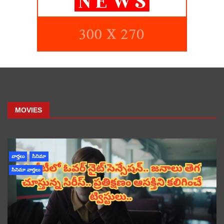
MOVIES
వార్తలు
సినిమా
సినిమా వార్తలు