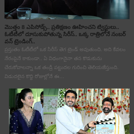
మొత్తం 8 ఎపిసోడ్స్.. ప్రతిక్షణం ఊహించని ట్విస్టులు..
ఓటీటీలో దూసుకుపోతున్న సిరీస్.. ఒక్క రాత్రిలోనే నంబర్
వన్ ట్రెండింగ్..
ప్రస్తుతం ఓటీటీలో ఒక సిరీస్ తెగ ట్రెండ్ అవుతుంది. అది కేవలం
నేరంపైనే కాకుండా.. ఏ విధంగానైనా తన కొడుకును
చేరుకోవాలన్నా ఒక తండ్రి పట్టుదల గురించి తెలియజేస్తుంది.
విడుదలైన కొద్ది రోజుల్లోనే ఈ…