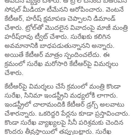
ఆవేదన వ్యక్తం చేశారు. ఆ ట్రోల్ చేసింది బీఆర్ఎస్
సోషల్ మీడియా టీమేనని ఆరోపించారు. వెంటనే
కేటీఆర్, హరీష్‌ క్షమాపణ చెప్పాలని డిమాండ్
చేశారు. ట్రోల్‌తో మొదలైన వివాదంపై మాజీ మంత్రి
హరీష్‌రావు ట్వీట్ చేశారు. సురేఖకు కలిగిన
అవమానానికి బాధపడుతున్నానని అన్నారు.
అయితే కేటీఆర్ మాత్రం స్పందించలేదు. ఈ
క్రమంలో సురేఖ మరోసారి కేటీఆర్‌పై విమర్శలు
చేశారు.
కేటీఆర్‌పై విమర్శలు చేసే క్రమంలో మంత్రి కొండా
సురేఖ, సినిమా ఇండస్ట్రీని మధ్యలోకి లాగారు.
ఇండస్ట్రీలో చాలామందికి కేటీఆర్‌ డ్రగ్స్ అలవాటు
చేశారన్నారు. ఒకరిద్దరి పేర్లను కూడా ప్రస్తావించారు.
కొండా సురేఖ వ్యాఖ్యలపై సినీ పరిశ్రమకు చెందిన
కొందరు తీవ్రస్థాయిలో తప్పుబట్టారు. సురేఖ