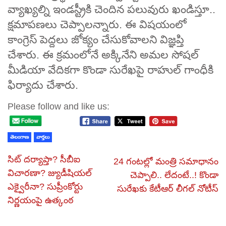
వ్యాఖ్యల్ని ఇండస్ట్రీకి చెందిన పలువురు ఖండిస్తూ..
క్షమాపణలు చెప్పాలన్నారు. ఈ విషయంలో
కాంగ్రెస్ పెద్దలు జోక్యం చేసుకోవాలని విజ్ఞప్తి
చేశారు. ఈ క్రమంలోనే అక్కినేని అమల సోషల్
మీడియా వేదికగా కొండా సురేఖపై రాహుల్ గాంధీకి
ఫిర్యాదు చేశారు.
Please follow and like us:
తెలంగాణ
వార్తలు
సిట్‌ దర్యాప్తా? సీబీఐ
24 గంటల్లో మంత్రి సమాధానం
విచారణా? జ్యుడీషియల్‌
చెప్పాలి.. లేదంటే..! కొండా
ఎక్వైరీనా? సుప్రీంకోర్టు
సురేఖకు కేటీఆర్‌ లీగల్ నోటీస్
నిర్ణయంపై ఉత్కంఠ