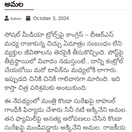
అమల
October 3, 2024
Admin
సోషల్ మీడియా ట్రోల్స్‌పై కాంగ్రెస్‌ – బీఆర్‌ఎస్
మధ్య రాజుకున్న చిచ్చు ఏమాత్రం సంబంధం లేని
వ్యక్తుల జీవితాలను తెరపైకి తీసుకొచ్చింది. పోస్ట్‌పై
తీవ్రస్థాయిలో వివాదం నడుస్తుంటే.. దాన్ని కంట్రోల్
చేయబోయి మరో టాపిక్‌ను మధ్యలోకి లాగారు.
ఇప్పుడది చినికి చినికి గాలివానగా మారింది. ఇది
కాస్తా చిత్ర పరిశ్రమకు అంటుకుంది.
ఈ నేపథ్యంలో మంత్రి కొండా సురేఖపై రాహుల్
గాంధీకి ఫిర్యాదు చేశారు సినీ నటి అక్కినేని అమల.
తన ఫ్యామిలీపై అసత్య ఆరోపణలు చేసిన కొండా
సురేఖపై మండిపడ్డారు అక్కినేని అమల. రాజకీయ