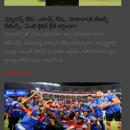
వ్యూవర్స్ లేరు.. యాడ్స్ లేవు.. పాతాళానికి టీఆర్పీ
రేటింగ్స్.. ఏంటి క్రికెట్ క్రేజ్ తగ్గిందా?
వ్యూయర్స్‌తో పాటు ప్రకటనలు ఇచ్చే కంపెనీలు కూడా
ఐపీఎల్‌పై పెడుతున్న ఖర్చును తగ్గించుకున్నాయి. అడ్వర్టైజర్ల
సంఖ్య గతంతో పోలిస్తే 31 శాతం తగ్గింది. గతేడాది 65కు పైగా
బ్రాండ్లు పోటీ పడగా, ఈసారి ఆ…
Read More
క్రీడలు
వార్తలు